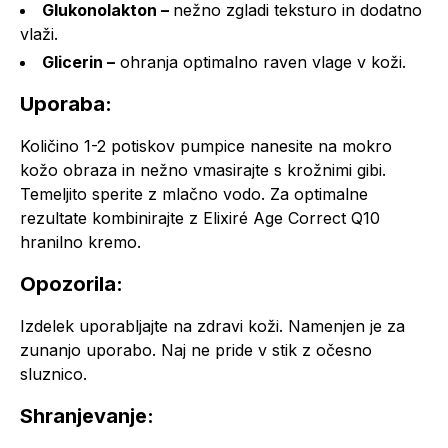
Glukonolakton –
nežno zgladi teksturo in dodatno
vlaži.
Glicerin –
ohranja optimalno raven vlage v koži.
Uporaba:
Količino 1-2 potiskov pumpice nanesite na mokro
kožo obraza in nežno vmasirajte s krožnimi gibi.
Temeljito sperite z mlačno vodo. Za optimalne
rezultate kombinirajte z Elixiré Age Correct Q10
hranilno kremo.
Opozorila:
Izdelek uporabljajte na zdravi koži. Namenjen je za
zunanjo uporabo. Naj ne pride v stik z očesno
sluznico.
Shranjevanje: