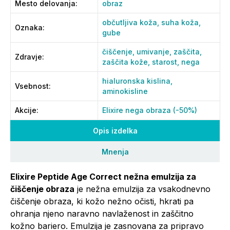
Mesto delovanja
:
obraz
občutljiva koža,
suha koža,
Oznaka
:
gube
čiščenje,
umivanje,
zaščita,
Zdravje
:
zaščita kože,
starost,
nega
hialuronska kislina,
Vsebnost
:
aminokisline
Akcije
:
Elixire nega obraza (-50%)
Opis izdelka
Mnenja
Elixire Peptide Age Correct nežna emulzija za
čiščenje obraza
je nežna emulzija za vsakodnevno
čiščenje obraza, ki kožo nežno očisti, hkrati pa
ohranja njeno naravno navlaženost in zaščitno
kožno bariero. Emulzija je zasnovana za pripravo