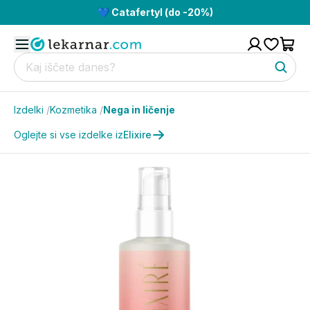
💙 Catafertyl (do -20%)
Izdelki
/
Kozmetika
/
Nega in ličenje
Oglejte si vse izdelke iz
Elixire