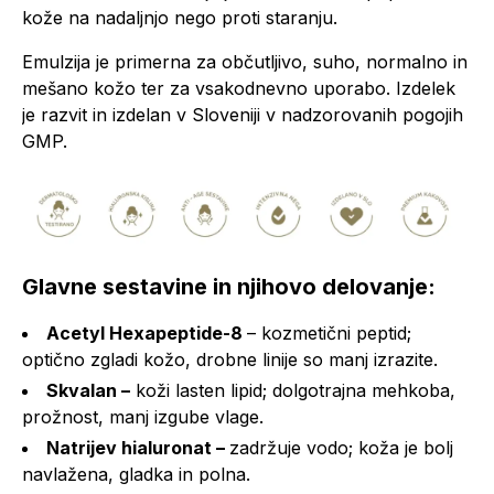
kože na nadaljnjo nego proti staranju.
Emulzija je primerna za občutljivo, suho, normalno in
mešano kožo ter za vsakodnevno uporabo. Izdelek
je razvit in izdelan v Sloveniji v nadzorovanih pogojih
GMP.
Glavne sestavine in njihovo delovanje:
Acetyl Hexapeptide-8
– kozmetični peptid;
optično zgladi kožo, drobne linije so manj izrazite.
Skvalan –
koži lasten lipid; dolgotrajna mehkoba,
prožnost, manj izgube vlage.
Natrijev hialuronat –
zadržuje vodo; koža je bolj
navlažena, gladka in polna.