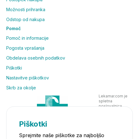
Možnosti prihranka
Odstop od nakupa
Pomoč
Pomoč in informacije
Pogosta vprašanja
Obdelava osebnih podatkov
Piškotki
Nastavitve piškotkov
Skrb za okolje
Lekarnar.com je
spletna
poslovalnica
Lekarne Nove
Poljane in posluje
v skladu z
Piškotki
zakonodajo
Sprejmite naše piškotke za najboljšo