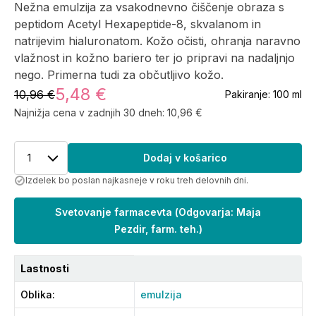
Nežna emulzija za vsakodnevno čiščenje obraza s
peptidom Acetyl Hexapeptide-8, skvalanom in
natrijevim hialuronatom. Kožo očisti, ohranja naravno
vlažnost in kožno bariero ter jo pripravi na nadaljnjo
nego. Primerna tudi za občutljivo kožo.
5,48 €
10,96 €
Pakiranje:
100 ml
Najnižja cena v zadnjih 30 dneh:
10,96 €
1
Dodaj v košarico
Izdelek bo poslan najkasneje v roku treh delovnih dni.
Svetovanje farmacevta
(
Odgovarja: Maja
Pezdir, farm. teh.
)
Lastnosti
Oblika
:
emulzija