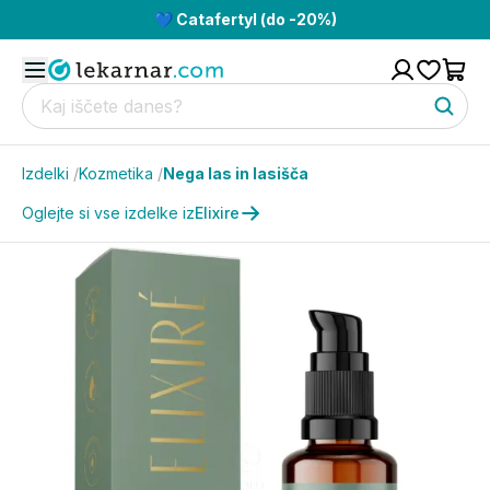
💙 Catafertyl (do -20%)
Izdelki
/
Kozmetika
/
Nega las in lasišča
Oglejte si vse izdelke iz
Elixire