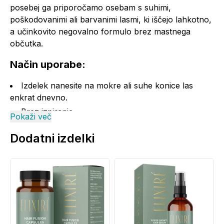
posebej ga priporočamo osebam s suhimi,
poškodovanimi ali barvanimi lasmi, ki iščejo lahkotno,
a učinkovito negovalno formulo brez mastnega
občutka.
Način uporabe:
Izdelek nanesite na mokre ali suhe konice las
enkrat dnevno.
Brez izpiranja.
Pokaži več
Izdelek pred uporabo pretresite.
Dodatni izdelki
Opozorila:
Izdelek nanašamo na zdravo kožo / lasišče.
Izdelek je namenjen za zunanjo uporabo.
Izdelek naj ne pride v stik z očesno sluznico.
Shranjevanje: