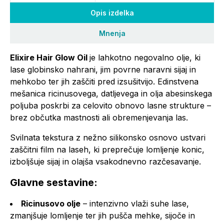
Opis izdelka
Mnenja
Elixire Hair Glow Oil
je lahkotno negovalno olje, ki
lase globinsko nahrani, jim povrne naravni sijaj in
mehkobo ter jih zaščiti pred izsušitvijo. Edinstvena
mešanica ricinusovega, datljevega in olja abesinskega
poljuba poskrbi za celovito obnovo lasne strukture –
brez občutka mastnosti ali obremenjevanja las.
Svilnata tekstura z nežno silikonsko osnovo ustvari
zaščitni film na laseh, ki preprečuje lomljenje konic,
izboljšuje sijaj in olajša vsakodnevno razčesavanje.
Glavne sestavine:
Ricinusovo olje
– intenzivno vlaži suhe lase,
zmanjšuje lomljenje ter jih pušča mehke, sijoče in