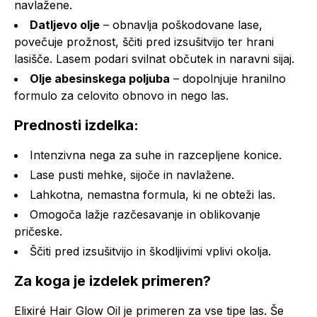
navlažene.
Datljevo olje
– obnavlja poškodovane lase,
povečuje prožnost, ščiti pred izsušitvijo ter hrani
lasišče. Lasem podari svilnat občutek in naravni sijaj.
Olje abesinskega poljuba
– dopolnjuje hranilno
formulo za celovito obnovo in nego las.
Prednosti izdelka:
Intenzivna nega za suhe in razcepljene konice.
Lase pusti mehke, sijoče in navlažene.
Lahkotna, nemastna formula, ki ne obteži las.
Omogoča lažje razčesavanje in oblikovanje
pričeske.
Ščiti pred izsušitvijo in škodljivimi vplivi okolja.
Za koga je izdelek primeren?
Elixiré Hair Glow Oil je primeren za vse tipe las. Še