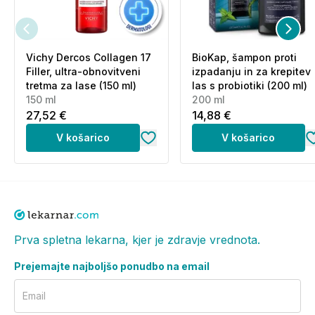
lahko kot del vsakodnevne nege ali kot zaščito pred
poškodbami.
Katere ključne sestavine vsebuje
Vichy Dercos Collagen 17
BioKap, šampon proti
Filler, ultra-obnovitveni
izpadanju in za krepitev
to olje za lase?
tretma za lase (150 ml)
las s probiotiki (200 ml)
150 ml
200 ml
Olje vsebuje edinstveno mešanico ricinusovega olja,
27,52 €
14,88 €
datljevega olja in olja abesinskega poljuba, ki skupaj
V košarico
V košarico
zagotavljajo globinsko hranjenje, obnovo in zaščito
las.
Za katere tipe las je olje primerno?
Primerno je za vse tipe las. Še posebej je
Prva spletna lekarna, kjer je zdravje vrednota.
priporočljivo za suhe, poškodovane ali barvane lase,
ki potrebujejo dodatno nego in zaščito pred
Prejemajte najboljšo ponudbo na email
izsušitvijo.
Email
Koliko olja je v enem pakiranju?