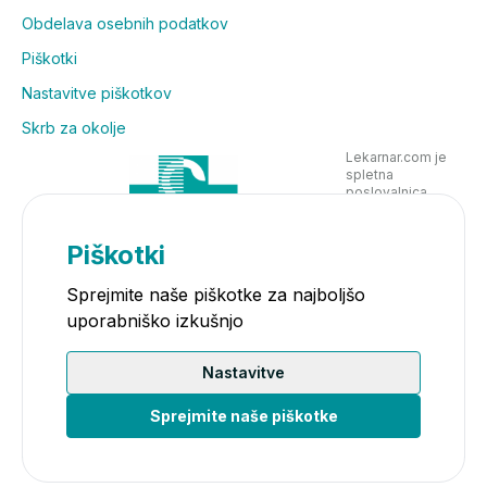
Obdelava osebnih podatkov
Piškotki
Nastavitve piškotkov
Skrb za okolje
Lekarnar.com je
spletna
poslovalnica
Lekarne Nove
Poljane in posluje
v skladu z
Piškotki
zakonodajo
Sprejmite naše piškotke za najboljšo
uporabniško izkušnjo
Nastavitve
Sprejmite naše piškotke