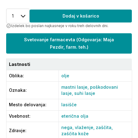
1
Dodaj v košarico
Izdelek bo poslan najkasneje v roku treh delovnih dni.
Svetovanje farmacevta
(
Odgovarja: Maja
Pezdir, farm. teh.
)
Lastnosti
Oblika
:
olje
mastni lasje,
poškodovani
Oznaka
:
lasje,
suhi lasje
Mesto delovanja
:
lasišče
Vsebnost
:
eterična olja
nega,
vlaženje,
zaščita,
Zdravje
:
zaščita kože