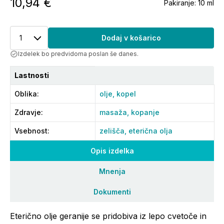
10,94 €
Pakiranje:
10 ml
1
Dodaj v košarico
Izdelek bo predvidoma poslan še danes.
Lastnosti
Oblika
:
olje,
kopel
Zdravje
:
masaža,
kopanje
Vsebnost
:
zelišča,
eterična olja
Opis izdelka
Mnenja
Dokumenti
Eterično olje geranije se pridobiva iz lepo cvetoče in