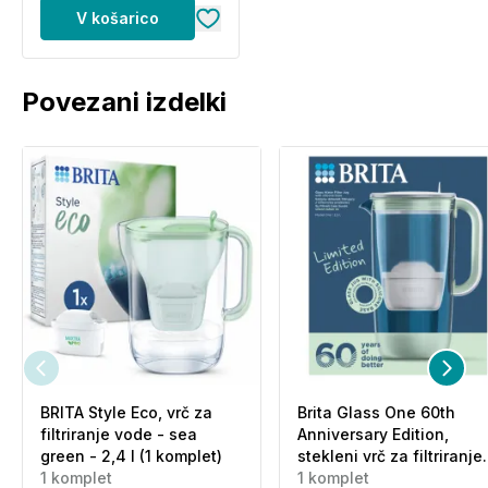
V košarico
Povezani izdelki
BRITA Style Eco, vrč za
Brita Glass One 60th
filtriranje vode - sea
Anniversary Edition,
green - 2,4 l (1 komplet)
stekleni vrč za filtriranje
1 komplet
vode - zelen - 2,5 l (1
1 komplet