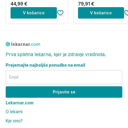
komplet)
44,99 €
79,91 €
V košarico
V košarico
Prva spletna lekarna, kjer je zdravje vrednota.
Prejemajte najboljšo ponudbo na email
Email
Prijavite se
Lekarnar.com
O lekarni
Kje smo?