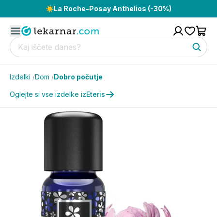
☀️
La Roche-Posay Anthelios (-30%)
Izdelki
/
Dom
/
Dobro počutje
Oglejte si vse izdelke iz
Eteris