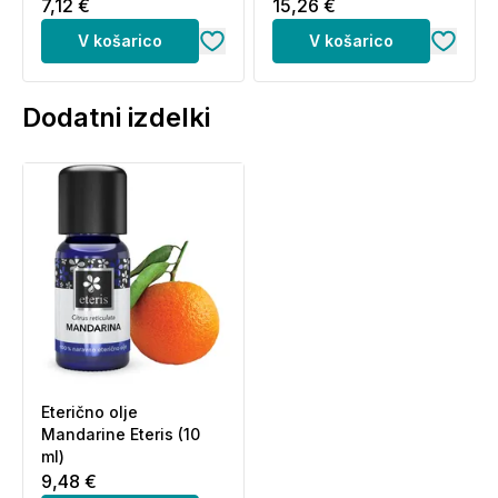
7,12 €
15,26 €
V košarico
V košarico
Dodatni izdelki
Eterično olje
Mandarine Eteris (10
ml)
9,48 €