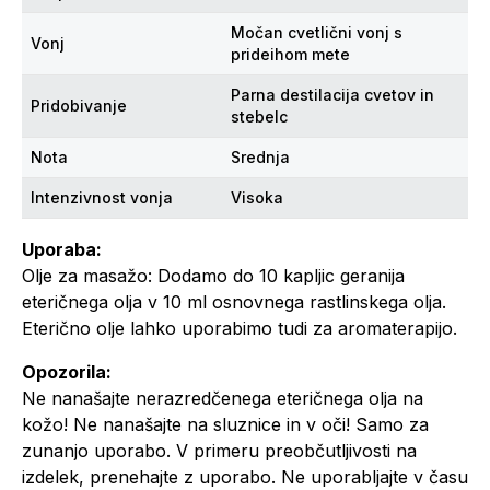
Močan cvetlični vonj s
Vonj
prideihom mete
Parna destilacija cvetov in
Pridobivanje
stebelc
Nota
Srednja
Intenzivnost vonja
Visoka
Uporaba:
Olje za masažo: Dodamo do 10 kapljic geranija
eteričnega olja v 10 ml osnovnega rastlinskega olja.
Eterično olje lahko uporabimo tudi za aromaterapijo.
Opozorila:
Ne nanašajte nerazredčenega eteričnega olja na
kožo! Ne nanašajte na sluznice in v oči! Samo za
zunanjo uporabo. V primeru preobčutljivosti na
izdelek, prenehajte z uporabo. Ne uporabljajte v času