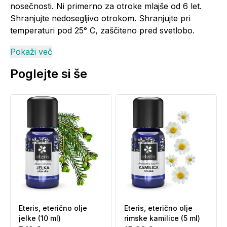
nosečnosti. Ni primerno za otroke mlajše od 6 let.
Shranjujte nedosegljivo otrokom. Shranjujte pri
temperaturi pod 25° C, zaščiteno pred svetlobo.
Sestavine (INCI):
Pelargenium graveolens oil,
Pokaži več
linalool*, geraniol*, citronellol*, citral*, limonene*
Poglejte si še
*glavna sestavina eteričnega olja.
Informacije o proizvajalcu - odgovorna oseba in
elektronski kontaktni naslov
se nahajajo
na
povezavi (klik).
Eteris, eterično olje
Eteris, eterično olje
jelke (10 ml)
rimske kamilice (5 ml)