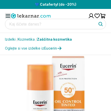
💙 Catafertyl (do -20%)
Izdelki
/
Kozmetika
/
Zaščitna kozmetika
Oglejte si vse izdelke iz
Eucerin