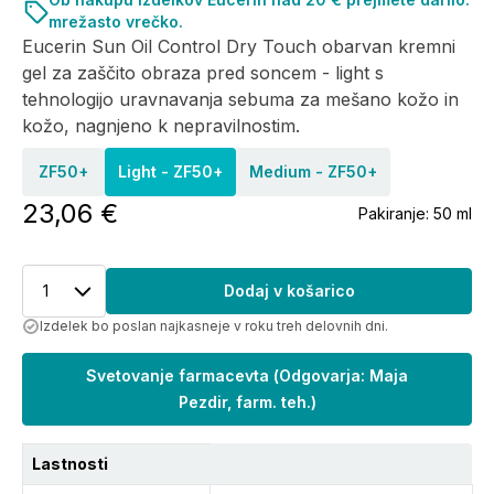
mrežasto vrečko.
Eucerin Sun Oil Control Dry Touch obarvan kremni
gel za zaščito obraza pred soncem - light s
tehnologijo uravnavanja sebuma za mešano kožo in
kožo, nagnjeno k nepravilnostim.
ZF50+
Light - ZF50+
Medium - ZF50+
23,06 €
Pakiranje:
50 ml
1
Dodaj v košarico
Izdelek bo poslan najkasneje v roku treh delovnih dni.
Svetovanje farmacevta
(
Odgovarja: Maja
Pezdir, farm. teh.
)
Lastnosti