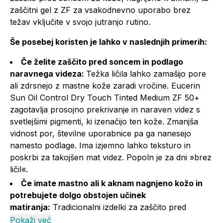
zaščitni gel z ZF za vsakodnevno uporabo brez
težav vključite v svojo jutranjo rutino.
Še posebej koristen je lahko v naslednjih primerih:
Če želite zaščito pred soncem in podlago
naravnega videza:
Težka ličila lahko zamašijo pore
ali zdrsnejo z mastne kože zaradi vročine. Eucerin
Sun Oil Control Dry Touch Tinted Medium ZF 50+
zagotavlja prosojno prekrivanje in naraven videz s
svetlejšimi pigmenti, ki izenačijo ten kože. Zmanjša
vidnost por, številne uporabnice pa ga nanesejo
namesto podlage. Ima izjemno lahko teksturo in
poskrbi za takojšen mat videz. Popoln je za dni »brez
ličil«.
Če imate mastno ali k aknam nagnjeno kožo in
potrebujete dolgo obstojen učinek
matiranja:
Tradicionalni izdelki za zaščito pred
soncem pogosto pustijo na koži masten film, kar
Pokaži več