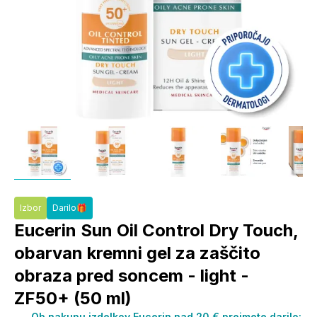
Izbor
Darilo🎁
Eucerin Sun Oil Control Dry Touch,
obarvan kremni gel za zaščito
obraza pred soncem - light -
ZF50+ (50 ml)
Ob nakupu izdelkov Eucerin nad 20 € prejmete darilo: