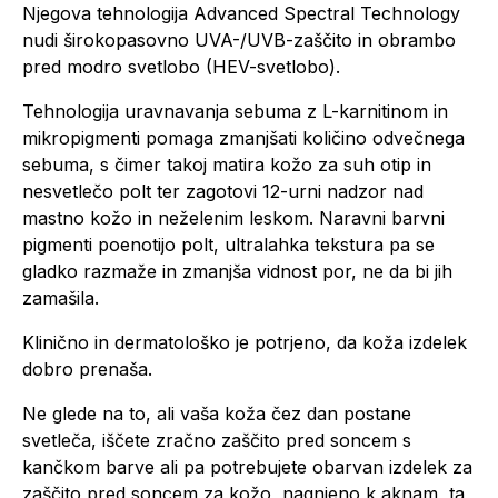
Njegova tehnologija Advanced Spectral Technology
nudi širokopasovno UVA-/UVB-zaščito in obrambo
pred modro svetlobo (HEV-svetlobo).
Tehnologija uravnavanja sebuma z L-karnitinom in
mikropigmenti pomaga zmanjšati količino odvečnega
sebuma, s čimer takoj matira kožo za suh otip in
nesvetlečo polt ter zagotovi 12-urni nadzor nad
mastno kožo in neželenim leskom. Naravni barvni
pigmenti poenotijo polt, ultralahka tekstura pa se
gladko razmaže in zmanjša vidnost por, ne da bi jih
zamašila.
Klinično in dermatološko je potrjeno, da koža izdelek
dobro prenaša.
Ne glede na to, ali vaša koža čez dan postane
svetleča, iščete zračno zaščito pred soncem s
kančkom barve ali pa potrebujete obarvan izdelek za
zaščito pred soncem za kožo, nagnjeno k aknam, ta