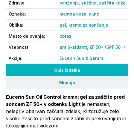
Zdravje
:
sončenje,
zaščita,
zaščita kože
Oznaka
:
mastna koža,
akne
Oblika
:
gel,
kreme za sončenje
Mesto delovanja
:
obraz
Vsebnost
:
antioksidanti,
ZF 50+ (SPF 50+)
Akcije
:
Eucerin Sun & Serum
Opis izdelka
Mnenja
Eucerin Sun Oil Control kremni gel za zaščito pred
soncem ZF 50+ v odtenku Light
je nemasten,
nelepljiv obarvan zaščitni izdelek, ki združuje zelo
visoko zaščito pred soncem z lahkim prekrivanjem in
takojšnjim mat videzom.