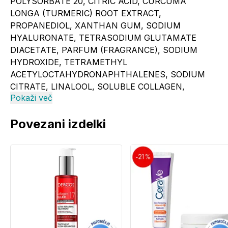
POLYSORBATE 20, CITRIC ACID, CURCUMA
LONGA (TURMERIC) ROOT EXTRACT,
PROPANEDIOL, XANTHAN GUM, SODIUM
HYALURONATE, TETRASODIUM GLUTAMATE
DIACETATE, PARFUM (FRAGRANCE), SODIUM
HYDROXIDE, TETRAMETHYL
ACETYLOCTAHYDRONAPHTHALENES, SODIUM
CITRATE, LINALOOL, SOLUBLE COLLAGEN,
Pokaži več
LINALYL ACETATE, SODIUM BENZOATE, PHYTIC
ACID, SOPHORA JAPONICA FLOWER EXTRACT.
Povezani izdelki