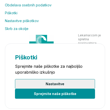
Obdelava osebnih podatkov
Piškotki
Nastavitve piškotkov
Skrb za okolje
Lekarnar.com je
spletna
poslovalnica
Lekarne Nove
Poljane in posluje
v skladu z
Piškotki
zakonodajo
Sprejmite naše piškotke za najboljšo
uporabniško izkušnjo
Nastavitve
Sprejmite naše piškotke