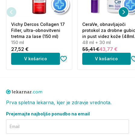
Vichy Dercos Collagen 17
CeraVe, obnavljajoči
Filler, ultra-obnovitveni
protokol za drobne gubi
tretma za lase (150 ml)
in pust videz kože (48ml
150 ml
+ 30 ml)
48 ml + 30 ml
27,52 €
55,41 €
43,77 €
V košarico
V košarico
Prva spletna lekarna, kjer je zdravje vrednota.
Prejemajte najboljšo ponudbo na email
Email