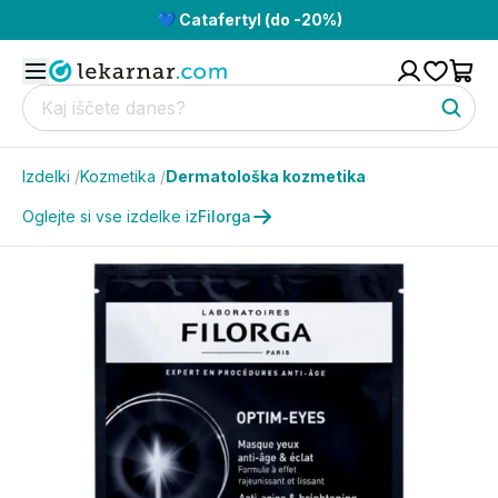
💙 Catafertyl (do -20%)
Izdelki
/
Kozmetika
/
Dermatološka kozmetika
Oglejte si vse izdelke iz
Filorga