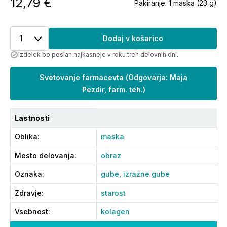
12,79 €
Pakiranje:
1 maska (23 g)
1
Dodaj v košarico
Izdelek bo poslan najkasneje v roku treh delovnih dni.
Svetovanje farmacevta
(
Odgovarja: Maja
Pezdir, farm. teh.
)
Lastnosti
Oblika
:
maska
Mesto delovanja
:
obraz
Oznaka
:
gube,
izrazne gube
Zdravje
:
starost
Vsebnost
:
kolagen