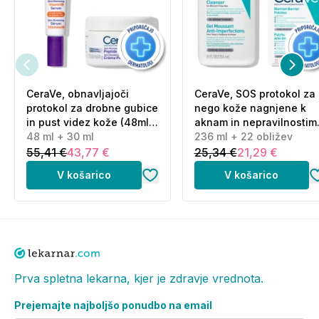
CeraVe, obnavljajoči
CeraVe, SOS protokol za
protokol za drobne gubice
nego kože nagnjene k
in pust videz kože (48ml
aknam in nepravilnostim
+ 30 ml)
48 ml + 30 ml
(236 ml + 22 obližev)
236 ml + 22 obližev
55,41 €
43,77 €
25,34 €
21,29 €
V košarico
V košarico
Prva spletna lekarna, kjer je zdravje vrednota.
Prejemajte najboljšo ponudbo na email