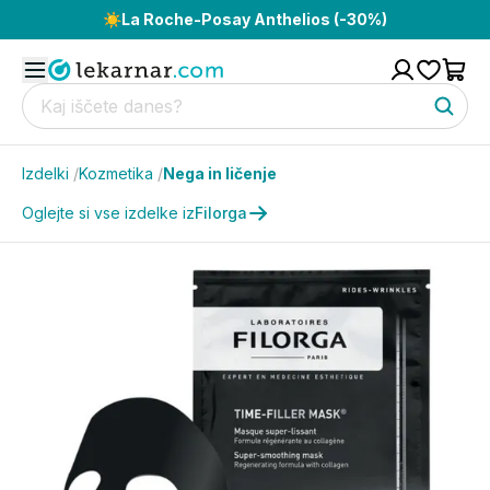
☀️
La Roche-Posay Anthelios (-30%)
Izdelki
/
Kozmetika
/
Nega in ličenje
Oglejte si vse izdelke iz
Filorga