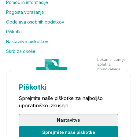
Pomoč in informacije
Pogosta vprašanja
Obdelava osebnih podatkov
Piškotki
Nastavitve piškotkov
Skrb za okolje
Lekarnar.com je
spletna
poslovalnica
Lekarne Nove
Poljane in posluje
v skladu z
Piškotki
zakonodajo
Sprejmite naše piškotke za najboljšo
uporabniško izkušnjo
Nastavitve
Sprejmite naše piškotke