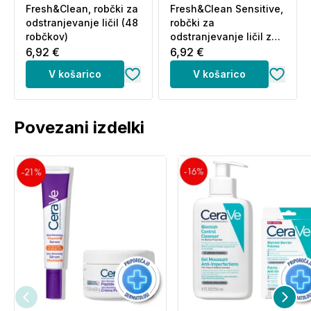
Fresh&Clean, robčki za
Fresh&Clean Sensitive,
odstranjevanje ličil (48
robčki za
robčkov)
odstranjevanje ličil za
vse tipe kože (48
6,92 €
6,92 €
robčkov)
V košarico
V košarico
Povezani izdelki