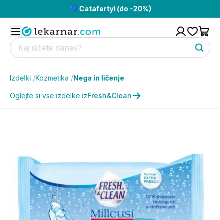
💙 Catafertyl (do -20%)
Izdelki
/
Kozmetika
/
Nega in ličenje
Oglejte si vse izdelke iz
Fresh&Clean