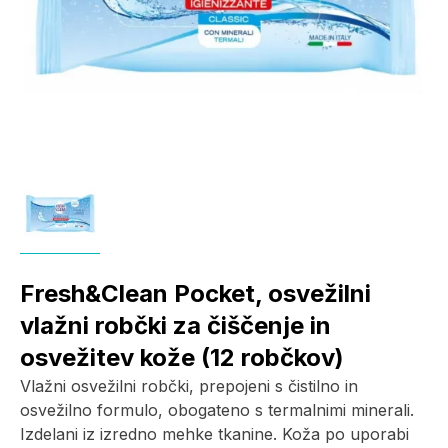
Fresh&Clean Pocket, osvežilni
vlažni robčki za čiščenje in
osvežitev kože (12 robčkov)
Vlažni osvežilni robčki, prepojeni s čistilno in
osvežilno formulo, obogateno s termalnimi minerali.
Izdelani iz izredno mehke tkanine. Koža po uporabi