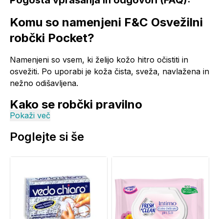
Pogosta vprašanja in odgovori (FAQ):
Komu so namenjeni F&C Osvežilni
robčki Pocket?
Namenjeni so vsem, ki želijo kožo hitro očistiti in
osvežiti. Po uporabi je koža čista, sveža, navlažena in
nežno odišavljena.
Kako se robčki pravilno
Pokaži več
uporabljajo?
Poglejte si še
Odstranite zaščitno nalepko in izvlecite robček. Po
uporabi nalepko dobro zaprite, da robčki ostanejo
sveži in vlažni.
S čim je prepojena formula
robčkov?