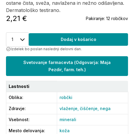
ostane čista, sveža, navlažena in nežno odišavljena.
Dermatološko testirano.
2,21 €
Pakiranje:
12 robčkov
1
Dodaj v košarico
Izdelek bo poslan naslednji delovni dan.
Svetovanje farmacevta
(
Odgovarja: Maja
Pezdir, farm. teh.
)
Lastnosti
Oblika
:
robčki
Zdravje
:
vlaženje,
čiščenje,
nega
Vsebnost
:
minerali
Mesto delovanja
:
koža