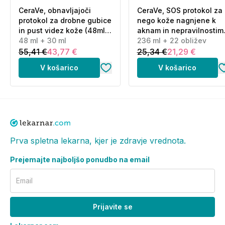
CeraVe, obnavljajoči
CeraVe, SOS protokol za
protokol za drobne gubice
nego kože nagnjene k
in pust videz kože (48ml
aknam in nepravilnostim
+ 30 ml)
48 ml + 30 ml
(236 ml + 22 obližev)
236 ml + 22 obližev
55,41 €
43,77 €
25,34 €
21,29 €
V košarico
V košarico
Prva spletna lekarna, kjer je zdravje vrednota.
Prejemajte najboljšo ponudbo na email
Email
Prijavite se