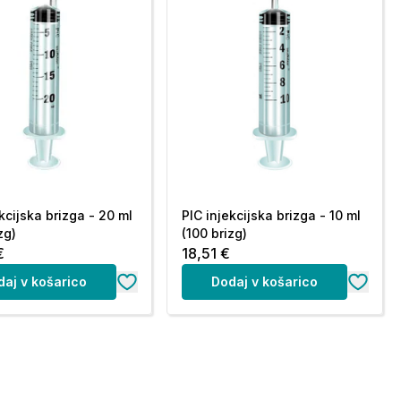
kcijska brizga - 20 ml
PIC injekcijska brizga - 10 ml
zg)
(100 brizg)
€
18,51 €
daj v košarico
Dodaj v košarico