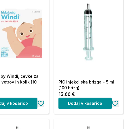
aby Windi, cevke za
 vetrov in kolik (10
PIC injekcijska brizga - 5 ml
(100 brizg)
€
15,66 €
daj v košarico
Dodaj v košarico