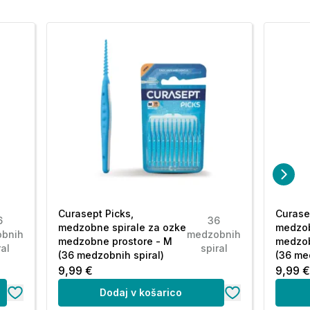
Curasept Picks,
Curase
6
36
medzobne spirale za ozke
medzob
bnih
medzobnih
medzobne prostore - M
medzob
ral
spiral
(36 medzobnih spiral)
(36 me
9,99 €
9,99 
Dodaj v košarico