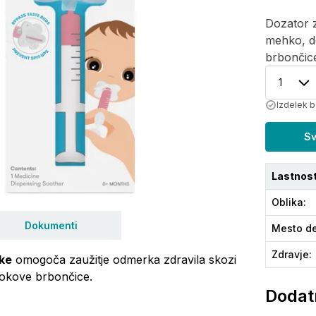
Dozator z
mehko, d
brbončice
1
Izdelek b
Sv
Lastnost
Oblika
:
Dokumenti
Mesto de
Zdravje
:
čke
omogoča zaužitje odmerka zdravila skozi
rokove brbončice.
Dodatn