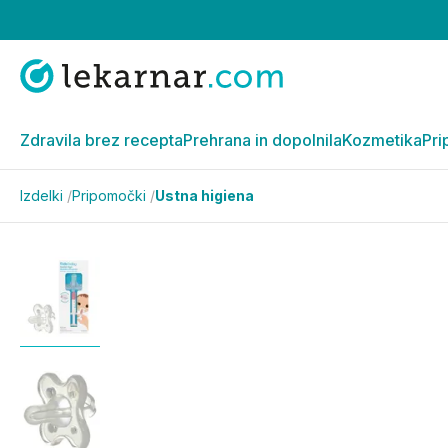
Zdravila brez recepta
Prehrana in dopolnila
Kozmetika
Pri
Izdelki
/
Pripomočki
/
Ustna higiena