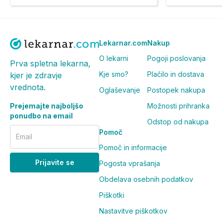
Lekarnar.com
Nakup
O lekarni
Pogoji poslovanja
Prva spletna lekarna,
Kje smo?
Plačilo in dostava
kjer je zdravje
vrednota.
Oglaševanje
Postopek nakupa
Prejemajte najboljšo
Možnosti prihranka
ponudbo na email
Odstop od nakupa
Pomoč
Email
Pomoč in informacije
Prijavite se
Pogosta vprašanja
Obdelava osebnih podatkov
Piškotki
Nastavitve piškotkov