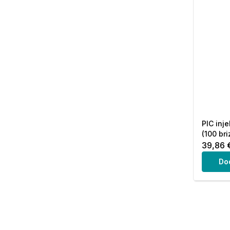
PIC inje
(100 bri
39,86 
Do