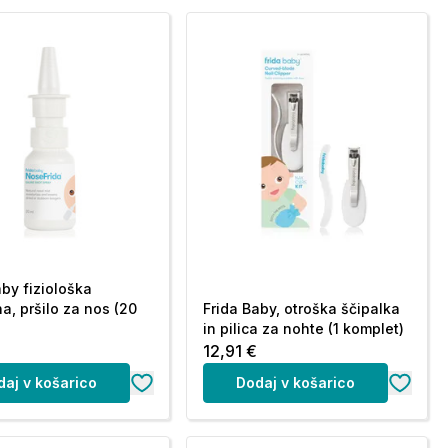
aby fiziološka
a, pršilo za nos (20
Frida Baby, otroška ščipalka
in pilica za nohte (1 komplet)
12,91 €
daj v košarico
Dodaj v košarico