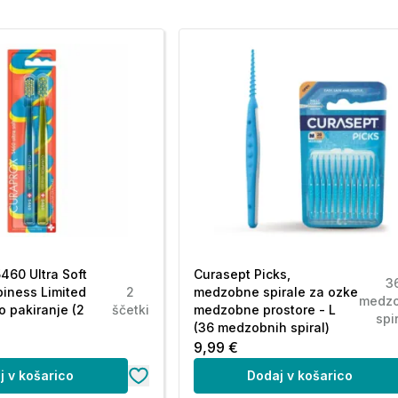
460 Ultra Soft
Curasept Picks,
3
piness Limited
2
medzobne spirale za ozke
medzo
o pakiranje (2
ščetki
medzobne prostore - L
spi
(36 medzobnih spiral)
9,99 €
j v košarico
Dodaj v košarico