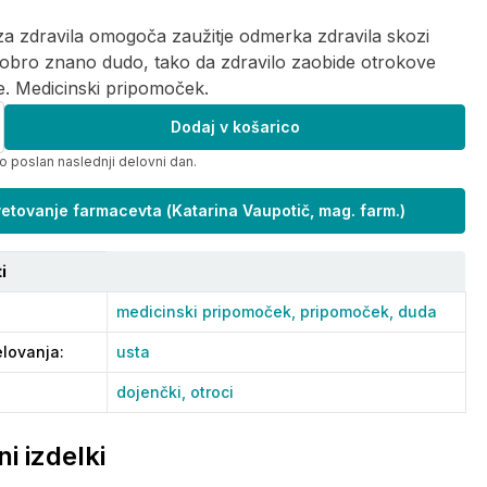
a zdravila omogoča zaužitje odmerka zdravila skozi
obro znano dudo, tako da zdravilo zaobide otrokove
. Medicinski pripomoček.
Dodaj v košarico
o poslan naslednji delovni dan.
etovanje farmacevta
(
Katarina Vaupotič, mag. farm.
)
i
medicinski pripomoček,
pripomoček,
duda
lovanja
:
usta
dojenčki,
otroci
i izdelki