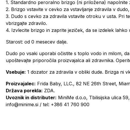
1. Standardno peroralno brizgo (ni priložena) napolnite
2. Brizgo vstavite v cevko za vstavljanje zdravila v dudo,
3. Dudo s cevko za zdravila vstavite otroku v usta. Pri t
vbrizgajte zdravilo.
4. Izvlecite brizgo in zaprite jeziček, da se izdelek lahko
Starost: od 0 mesecev dalje.
Dudo po vsaki uporabi očistite s toplo vodo in milom, da
upoštevajte priporočila proizvajalca ali zdravnika. Oper
Vsebuje:
1 dozator za zdravila v obliki dude. Brizga ni v
Proizvajalec:
Frida Baby, LLC., 82 NE 26th Street, Miam
Država porekla:
ZDA.
Uvoznik in distributer:
MiniMe d.o.o, Tbilisijska ulica 59
info@minime.si / tel: +386 41 760 900