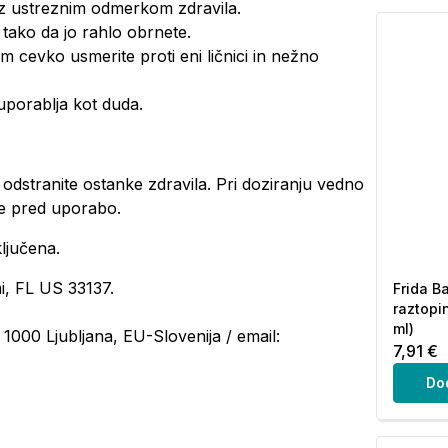
 z ustreznim odmerkom zdravila.
 tako da jo rahlo obrnete.
em cevko usmerite proti eni ličnici in nežno
 uporablja kot duda.
 odstranite ostanke zdravila. Pri doziranju vedno
ite pred uporabo.
ključena.
i, FL US 33137.
Frida B
raztopin
ml)
, 1000 Ljubljana, EU-Slovenija / email:
7,91 €
Do