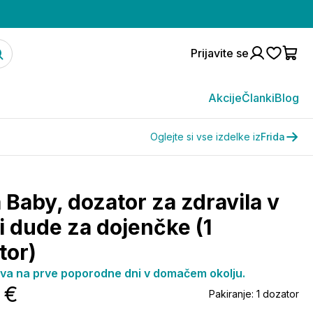
Prijavite se
Akcije
Članki
Blog
Oglejte si vse izdelke iz
Frida
 Baby, dozator za zdravila v
ki dude za dojenčke (1
tor)
ava na prve poporodne dni v domačem okolju.
 €
Pakiranje:
1 dozator