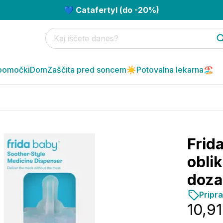
💙 Catafertyl (do -20%)
pomočki
Dom
Zaščita pred soncem☀️
Potovalna lekarna🏖️
Frida
obli
doza
Pripr
10,91