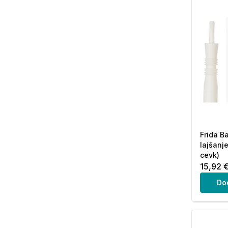
Frida B
lajšanje
cevk)
15,92 
Do