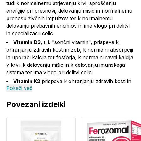
tudi k normalnemu strjevanju krvi, sproščanju
energije pri presnovi, delovanju mišic in normalnemu
prenosu živčnih impulzov ter k normalnemu
delovanju prebavnih encimov in ima vlogo pri delitvi
in specializaciji celic.
Vitamin D3
, t. i. "sončni vitamin", prispeva k
ohranjanju zdravih kosti in zob, k normalni absorpciji
in uporabi kalcija ter fosforja, k normalni ravni kalcija
v krvi, k delovanju mišic in k delovanju imunskega
sistema ter ima vlogo pri delitvi celic.
Vitamin K2
prispeva k ohranjanju zdravih kosti in
Pokaži več
k normalnemu strjevanju krvi.
Uporaba:
Povezani izdelki
Priporočen dnevni odmerek je 1 gumi bonbon.
Priporoča se, da otrok gumi bonbon prežveči,
preden ga pogoltne.