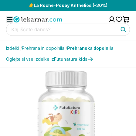
☀️
La Roche-Posay Anthelios (-30%)
Izdelki
/
Prehrana in dopolnila
/
Prehranska dopolnila
Oglejte si vse izdelke iz
Futunatura kids