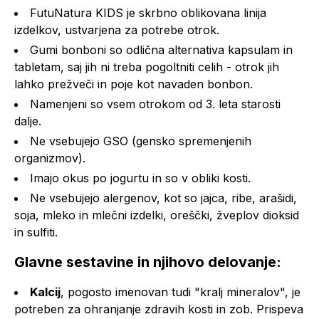
FutuNatura KIDS je skrbno oblikovana linija
izdelkov, ustvarjena za potrebe otrok.
Gumi bonboni so odlična alternativa kapsulam in
tabletam, saj jih ni treba pogoltniti celih - otrok jih
lahko prežveči in poje kot navaden bonbon.
Namenjeni so vsem otrokom od 3. leta starosti
dalje.
Ne vsebujejo GSO (gensko spremenjenih
organizmov).
Imajo okus po jogurtu in so v obliki kosti.
Ne vsebujejo alergenov, kot so jajca, ribe, arašidi,
soja, mleko in mlečni izdelki, oreščki, žveplov dioksid
in sulfiti.
Glavne sestavine in njihovo delovanje:
Kalcij
, pogosto imenovan tudi "kralj mineralov", je
potreben za ohranjanje zdravih kosti in zob. Prispeva