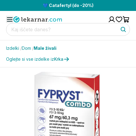
💙 Catafertyl (do -20%)
Izdelki
/
Dom
/
Male živali
Oglejte si vse izdelke iz
Krka