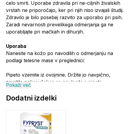
celo smrti. Uporabe zdravila pri ne-ciljnih živalskih
vrstah ne priporočajo, ker pri njih niso izvajali študij.
Zdravilo je bilo posebej razvito za uporabo pri psih.
Zaradi nevarnosti prevelikega odmerjanja ga ne
uporabljajte pri mačkah in dihurjih.
Uporaba
Nanesite na kožo po navodilih o odmerjanju na
podlagi telesne mase v preglednici:
Pipeto vzemite iz ovojnine. Držite jo navpično,
zavrtite pokrovček in ga povlecite s pipete.
Pokaži več
Pokrovček obrnite in njegov nasprotni konec
Dodatni izdelki
nastavite na pipeto. Potisnite ga na pipeto in ga
zavrtite, da tesnilo poči, nato pokrovček odstranite s
pipete.
Živali razmaknite dlake med lopaticama, da postane