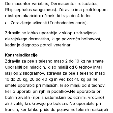
Dermacentor variabilis, Dermacentor reticulatus,
Rhipicephalus sanguineus). Zdravilo ima proti klopom
obstojen akaricidni učinek, ki traja do 4 tedne.
Zdravljenje ušivosti (Trichodectes canis).
Zdravilo se lahko uporablja v sklopu zdravljenja
alergijskega dermatitisa, ki ga povzroča bolhavost,
kadar je diagnozo potrdil veterinar.
Kontraindikacije
Zdravila za pse s telesno maso 2 do 10 kg ne smete
uporabiti pri mladičih, ki so mlajši od 8 tednov in/ali
lažji od 2 kilogramov, zdravila za pse s telesno maso
10 do 20 kg, 20 do 40 kg in več kot 40 kg pa ne
smete uporabiti pri mladičih, ki so mlajši od 8 tednov,
ker o uporabi pri njih ni podatkov.Ne uporabite pri
bolnih živalih (npr. s sistemskimi boleznimi, vročino)
ali živalih, ki okrevajo po bolezni. Ne uporabite pri
kuncih, ker lahko pride do pojava neželenih reakcij ali