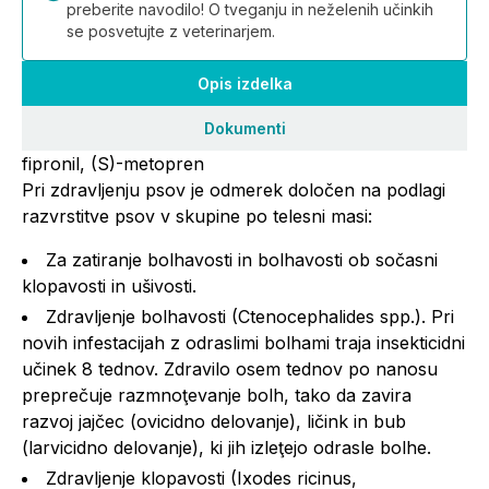
preberite navodilo! O tveganju in neželenih učinkih
se posvetujte z veterinarjem.
Opis izdelka
Dokumenti
fipronil, (S)-metopren
Pri zdravljenju psov je odmerek določen na podlagi
razvrstitve psov v skupine po telesni masi:
Za zatiranje bolhavosti in bolhavosti ob sočasni
klopavosti in ušivosti.
Zdravljenje bolhavosti (Ctenocephalides spp.). Pri
novih infestacijah z odraslimi bolhami traja insekticidni
učinek 8 tednov. Zdravilo osem tednov po nanosu
preprečuje razmnoţevanje bolh, tako da zavira
razvoj jajčec (ovicidno delovanje), ličink in bub
(larvicidno delovanje), ki jih izleţejo odrasle bolhe.
Zdravljenje klopavosti (Ixodes ricinus,