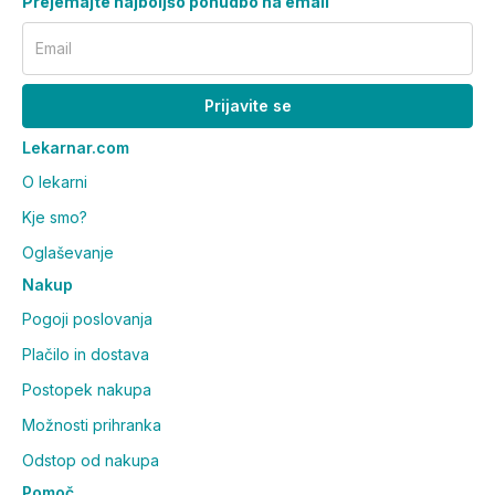
Prejemajte najboljšo ponudbo na email
Email
Prijavite se
Lekarnar.com
O lekarni
Kje smo?
Oglaševanje
Nakup
Pogoji poslovanja
Plačilo in dostava
Postopek nakupa
Možnosti prihranka
Odstop od nakupa
Pomoč