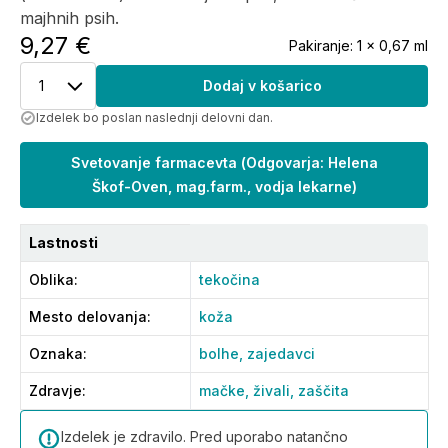
majhnih psih.
9,27 €
Pakiranje:
1 x 0,67 ml
1
Dodaj v košarico
Izdelek bo poslan naslednji delovni dan.
Svetovanje farmacevta
(
Odgovarja: Helena
Škof-Oven, mag.farm., vodja lekarne
)
Lastnosti
Oblika
:
tekočina
Mesto delovanja
:
koža
Oznaka
:
bolhe,
zajedavci
Zdravje
:
mačke,
živali,
zaščita
Izdelek je zdravilo. Pred uporabo natančno