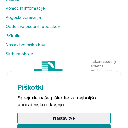
Pomoč in informacije
Pogosta vprašanja
Obdelava osebnih podatkov
Piškotki
Nastavitve piškotkov
Skrb za okolje
Lekarnar.com je
spletna
poslovalnica
Lekarne Nove
Poljane in posluje
v skladu z
Piškotki
zakonodajo
Sprejmite naše piškotke za najboljšo
uporabniško izkušnjo
Nastavitve