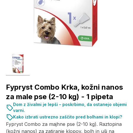
Fypryst Combo Krka, kožni nanos
za male pse (2-10 kg) - 1 pipeta
Dom z živalmi je lepši – poskrbimo, da ostanejo objemi
varni.
Kako izbrati ustrezno zaščito pred bolhami in klopi?
Fypryst Combo za majhne pse (2-10 kg). Raztopina
(kožni nanos) za zatiranje klopov, bolh in uši na