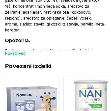
glicerol, limonin sok (1,8 %), izvleček ingverja (0,7
%), koncentrat limoninega soka, sredstvo za
želiranje: agar-agar, rastlinska olja (kokosovo,
repično), sredstvo za oblaganje: čebelji vosek,
aroma, sladilo: steviol glikozidi iz stevije, barvilo: beta-
karoten.
Opozorila:
Prekomerno uživanje lahko povzroči odvajalni
Pokaži več
učinek. Shranjevati nedosegljivo otrokom.
Priporočene dnevne količine se ne sme prekoračiti.
Povezani izdelki
Shranjevati v hladnem in suhem prostoru.
Uvoznik / distributer za Slovenijo:
MERIT HP d.o.o.,
Beograjska ulica 4, 1000 Ljubljana, Slovenija, 080 15
36