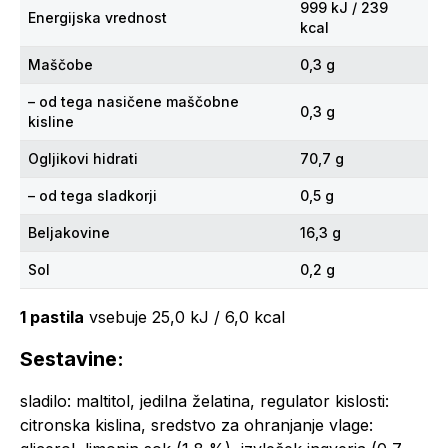
999 kJ / 239
Energijska vrednost
kcal
Maščobe
0,3 g
– od tega nasičene maščobne
0,3 g
kisline
Ogljikovi hidrati
70,7 g
– od tega sladkorji
0,5 g
Beljakovine
16,3 g
Sol
0,2 g
1 pastila
vsebuje 25,0 kJ / 6,0 kcal
Sestavine:
sladilo: maltitol, jedilna želatina, regulator kislosti:
citronska kislina, sredstvo za ohranjanje vlage: