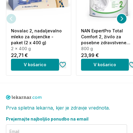
Novalac 2, nadaljevalno
NAN ExpertPro Total
mleko za dojenčke -
Comfort 2, živilo za
paket (2 x 400 g)
posebne zdravstvene
2 x 400 g
namene (800 g)
800 g
22,71 €
23,99 €
V košarico
V košarico
Prva spletna lekarna, kjer je zdravje vrednota.
Prejemajte najboljšo ponudbo na email
Email