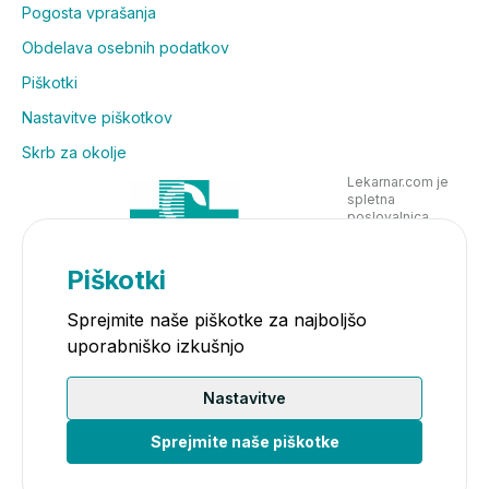
Pogosta vprašanja
Obdelava osebnih podatkov
Piškotki
Nastavitve piškotkov
Skrb za okolje
Lekarnar.com je
spletna
poslovalnica
Lekarne Nove
Poljane in posluje
v skladu z
Piškotki
zakonodajo
Sprejmite naše piškotke za najboljšo
uporabniško izkušnjo
Nastavitve
Sprejmite naše piškotke