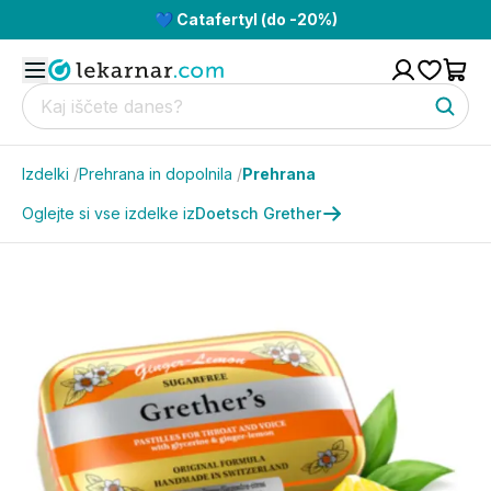
💙 Catafertyl (do -20%)
Izdelki
/
Prehrana in dopolnila
/
Prehrana
Oglejte si vse izdelke iz
Doetsch Grether