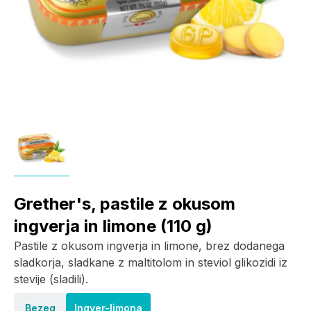
Grether's, pastile z okusom
ingverja in limone (110 g)
Pastile z okusom ingverja in limone, brez dodanega
sladkorja, sladkane z maltitolom in steviol glikozidi iz
stevije (sladili).
Bezeg
Ingver-limona