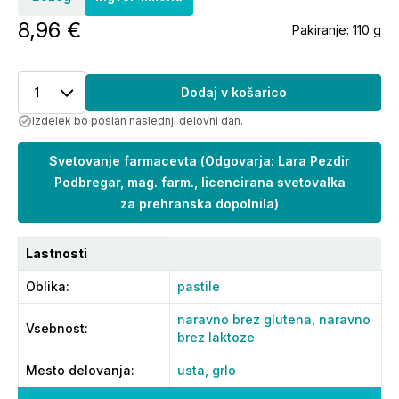
8,96 €
Pakiranje:
110 g
1
Dodaj v košarico
Izdelek bo poslan naslednji delovni dan.
Svetovanje farmacevta
(
Odgovarja: Lara Pezdir
Podbregar, mag. farm., licencirana svetovalka
za prehranska dopolnila
)
Lastnosti
Oblika
:
pastile
naravno brez glutena,
naravno
Vsebnost
:
brez laktoze
Mesto delovanja
:
usta,
grlo