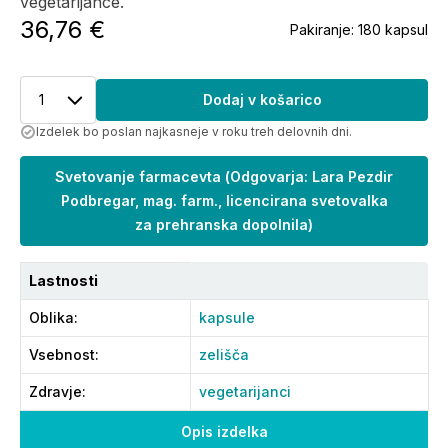
vegetarijance.
36,76 €
Pakiranje:
180 kapsul
1
Dodaj v košarico
Izdelek bo poslan najkasneje v roku treh delovnih dni.
Svetovanje farmacevta
(
Odgovarja: Lara Pezdir
Podbregar, mag. farm., licencirana svetovalka
za prehranska dopolnila
)
Lastnosti
Oblika
:
kapsule
Vsebnost
:
zelišča
Zdravje
:
vegetarijanci
Opis izdelka