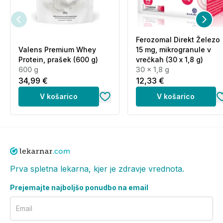
povečanje prostornine), hidroksipropilmetil celuloza
(HPMC; rastlinska ovojnica kapsule), magnezijev
stearat (sredstvo proti sprijemanju).
Ferozomal Direkt Železo
Alergeni:
Valens Premium Whey
15 mg, mikrogranule v
Protein, prašek (600 g)
vrečkah (30 x 1,8 g)
Izdelek ne vsebuje deklariranih alergenov. Če ste
600 g
30 x 1,8 g
34,99 €
12,33 €
alergični na katero drugo sestavino, preverite
seznam sestavin.
V košarico
V košarico
Neto vsebina:
Neto = 110 g
(180 kapsul).
Opozorila:
Prva spletna lekarna, kjer je zdravje vrednota.
Prehransko dopolnilo ni nadomestilo za
Prejemajte najboljšo ponudbo na email
uravnoteženo in raznovrstno prehrano ter zdrav
način življenja. Priporočenega dnevnega odmerka ne
Email
smete prekoračiti. Izdelek je namenjen odraslim,