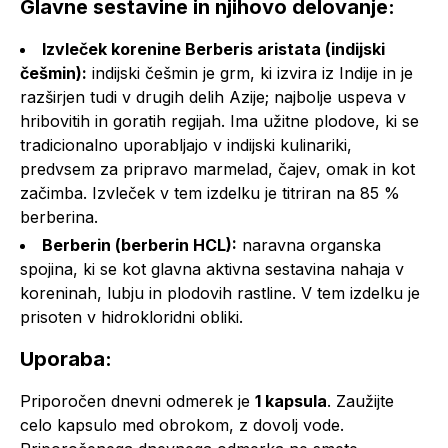
Glavne sestavine in njihovo delovanje:
Izvleček korenine Berberis aristata (indijski
češmin):
indijski češmin je grm, ki izvira iz Indije in je
razširjen tudi v drugih delih Azije; najbolje uspeva v
hribovitih in goratih regijah. Ima užitne plodove, ki se
tradicionalno uporabljajo v indijski kulinariki,
predvsem za pripravo marmelad, čajev, omak in kot
začimba. Izvleček v tem izdelku je titriran na 85 %
berberina.
Berberin (berberin HCL):
naravna organska
spojina, ki se kot glavna aktivna sestavina nahaja v
koreninah, lubju in plodovih rastline. V tem izdelku je
prisoten v hidrokloridni obliki.
Uporaba:
Priporočen dnevni odmerek je
1 kapsula
. Zaužijte
celo kapsulo med obrokom, z dovolj vode.