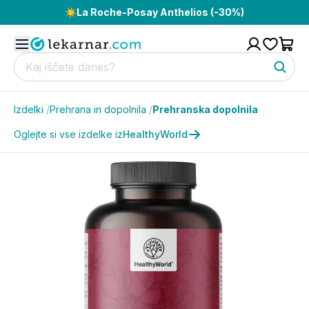
☀️
La Roche-Posay Anthelios (-30%)
Izdelki
/
Prehrana in dopolnila
/
Prehranska dopolnila
Oglejte si vse izdelke iz
HealthyWorld