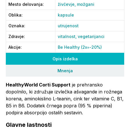
Mesto delovanja
:
živčevje,
možgani
Oblika
:
kapsule
Oznaka
:
utrujenost
Zdravje
:
vitalnost,
vegetarijanci
Akcije
:
Be Healthy (2x=-20%)
Opis izdelka
Mnenja
HealthyWorld Corti Support
je prehransko
dopolnilo, ki združuje izvlečka ašvagande in rožnega
korena, aminokislino L-teanin, cink ter vitamine C, B1,
B5 in B6. Dodatek črnega popra (95 % piperina)
podpira absorpcijo ostalih sestavin.
Glavne lastnosti