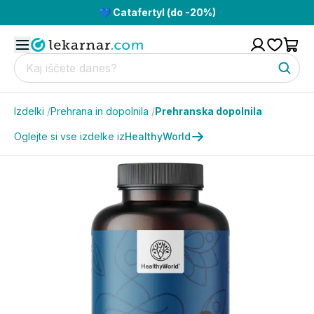
💙 Catafertyl (do -20%)
Izdelki
/
Prehrana in dopolnila
/
Prehranska dopolnila
Oglejte si vse izdelke iz
HealthyWorld