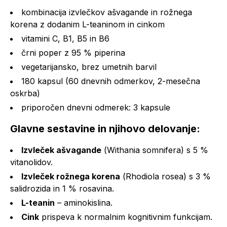
kombinacija izvlečkov ašvagande in rožnega
korena z dodanim L-teaninom in cinkom
vitamini C, B1, B5 in B6
črni poper z 95 % piperina
vegetarijansko, brez umetnih barvil
180 kapsul (60 dnevnih odmerkov, 2-mesečna
oskrba)
priporočen dnevni odmerek: 3 kapsule
Glavne sestavine in njihovo delovanje:
Izvleček ašvagande
(
Withania somnifera
) s 5 %
vitanolidov.
Izvleček rožnega korena
(
Rhodiola rosea
) s 3 %
salidrozida in 1 % rosavina.
L-teanin
– aminokislina.
Cink
prispeva k normalnim kognitivnim funkcijam.