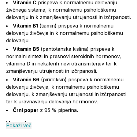
Vitamin C
prispeva k normalnemu delovanju
živčnega sistema, k normalnemu psihološkemu
delovanju in k zmanjševanju utrujenosti in izčrpanosti.
Vitamin B1
(tiamin) prispeva k normalnemu
delovanju živčevja in k normalnemu psihološkemu
delovanju.
Vitamin B5
(pantotenska kislina) prispeva k
normalni sintezi in presnovi steroidnih hormonov,
vitamina D in nekaterih nevrotransmiterjev ter k
zmanjševanju utrujenosti in izčrpanosti.
Vitamin B6
(piridoksin) prispeva k normalnemu
delovanju živčevja, k normalnemu psihološkemu
delovanju, k zmanjševanju utrujenosti in izčrpanosti
ter k uravnavanju delovanja hormonov.
Črni poper
z 95 % piperina.
Uporaba:
Pokaži več
Priporočen dnevni odmerek: 3 kapsule. Trikrat