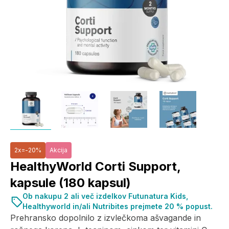
2x=-20%
Akcija
HealthyWorld Corti Support,
kapsule (180 kapsul)
Ob nakupu 2 ali več izdelkov Futunatura Kids,
Healthyworld in/ali Nutribites prejmete 20 % popust.
Prehransko dopolnilo z izvlečkoma ašvagande in