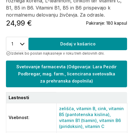
rožnega korena, L-teaninom, cinkom ter vitamini C,
B1, B5 in B6. Vitamini B1, B5 in B6 prispevajo k
normalnemu delovanju živčevja. Za odrasle.
24,99 €
Pakiranje:
180 kapsul
1
Dodaj v košarico
Izdelek bo poslan najkasneje v roku treh delovnih dni.
Svetovanje farmacevta
(
Odgovarja: Lara Pezdir
Podbregar, mag. farm., licencirana svetovalka
za prehranska dopolnila
)
Lastnosti
zelišča,
vitamin B,
cink,
vitamin
B5 (pantotenska kislina),
Vsebnost
:
vitamin B1 (tiamin),
vitamin B6
(piridoksin),
vitamin C