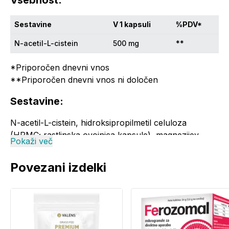
Vsebnost:
Sestavine
V 1 kapsuli
%PDV*
N-acetil-L-cistein
500 mg
**
*Priporočen dnevni vnos
**Priporočen dnevni vnos ni določen
Sestavine:
N-acetil-L-cistein, hidroksipropilmetil celuloza
(HPMC; rastlinska ovojnica kapsule), magnezijev
Pokaži več
stearat (sredstvo proti sprijemanju).
Povezani izdelki
Proizvedeno v obratu, ki predeluje izdelke, ki
vsebujejo
oves
,
ječmen
,
pšenico
,
oreščke
,
ribe
,
jajca
,
mleko
in
sojo
.
Alergeni: