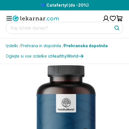
💙 Catafertyl (do -20%)
Izdelki
/
Prehrana in dopolnila
/
Prehranska dopolnila
Oglejte si vse izdelke iz
HealthyWorld