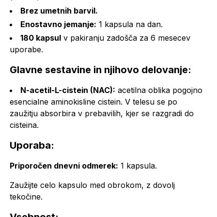
Brez umetnih barvil.
Enostavno jemanje:
1 kapsula na dan.
180 kapsul
v pakiranju zadošča za 6 mesecev
uporabe.
Glavne sestavine in njihovo delovanje:
N-acetil-L-cistein (NAC):
acetilna oblika pogojno
esencialne aminokisline cistein. V telesu se po
zaužitju absorbira v prebavilih, kjer se razgradi do
cisteina.
Uporaba:
Priporočen dnevni odmerek:
1 kapsula.
Zaužijte celo kapsulo med obrokom, z dovolj
tekočine.