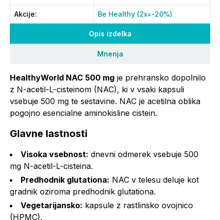
Akcije
:
Be Healthy (2x=-20%)
Opis izdelka
Mnenja
HealthyWorld NAC 500 mg
je prehransko dopolnilo
z N-acetil-L-cisteinom (NAC), ki v vsaki kapsuli
vsebuje 500 mg te sestavine. NAC je acetilna oblika
pogojno esencialne aminokisline cistein.
Glavne lastnosti
Visoka vsebnost:
dnevni odmerek vsebuje 500
mg N-acetil-L-cisteina.
Predhodnik glutationa:
NAC v telesu deluje kot
gradnik oziroma predhodnik glutationa.
Vegetarijansko:
kapsule z rastlinsko ovojnico
(HPMC).