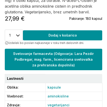
mg) v obliki kapsul, za odrasle. N-acetil-L-cistein je
acetilna oblika aminokisline cistein in predhodnik
glutationa. Vegetarijansko, brez umetnih barvil.
27,99 €
Pakiranje:
180 kapsul
1
Dodaj v košarico
Izdelek bo poslan najkasneje v roku treh delovnih dni.
Svetovanje farmacevta
(
Odgovarja: Lara Pezdir
Podbregar, mag. farm., licencirana svetovalka
za prehranska dopolnila
)
Lastnosti
Oblika
:
kapsule
Vsebnost
:
aminokisline
Zdravje
:
vegetarijanci