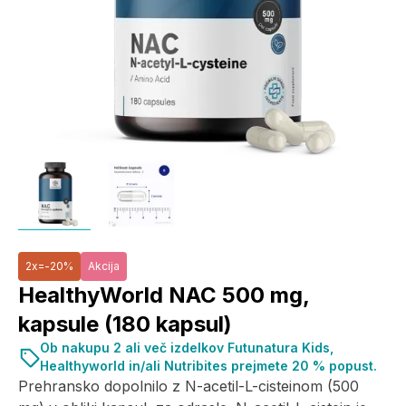
2x=-20%
Akcija
HealthyWorld NAC 500 mg,
kapsule (180 kapsul)
Ob nakupu 2 ali več izdelkov Futunatura Kids,
Healthyworld in/ali Nutribites prejmete 20 % popust.
Prehransko dopolnilo z N-acetil-L-cisteinom (500