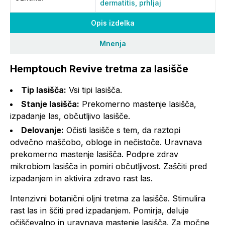
dermatitis,
prhljaj
Opis izdelka
Mnenja
Hemptouch Revive tretma za lasišče
Tip lasišča:
Vsi tipi lasišča.
Stanje lasišča:
Prekomerno mastenje lasišča,
izpadanje las, občutljivo lasišče.
Delovanje:
Očisti lasišče s tem, da raztopi
odvečno maščobo, obloge in nečistoče. Uravnava
prekomerno mastenje lasišča. Podpre zdrav
mikrobiom lasišča in pomiri občutljivost. Zaščiti pred
izpadanjem in aktivira zdravo rast las.
Intenzivni botanični oljni tretma za lasišče. Stimulira
rast las in ščiti pred izpadanjem. Pomirja, deluje
očiščevalno in uravnava mastenje lasišča. Za močne