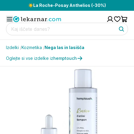
☀️
La Roche-Posay Anthelios (-30%)
Izdelki
/
Kozmetika
/
Nega las in lasišča
Oglejte si vse izdelke iz
hemptouch