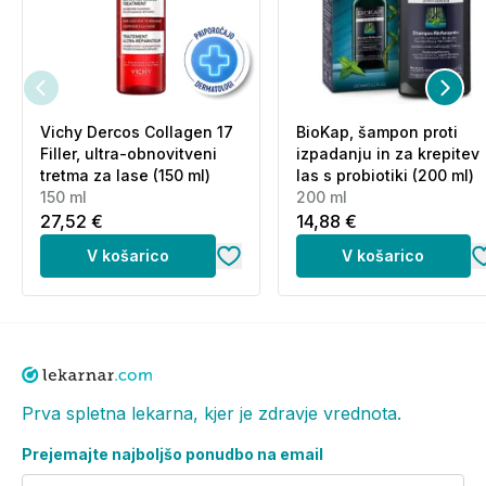
SEED OIL, CANNABIS SATIVA LEAF EXTRACT,
TRIFOLIUM PRATENSE FLOWER EXTRACT,
URTICA DIOICA LEAF EXTRACT, POLYGLYCERYL-3
DIISOSTEARATE, CARTHAMUS TINCTORIUS
FLOWER EXTRACT, HIBISCUS SABDARIFFA
Vichy Dercos Collagen 17
BioKap, šampon proti
FLOWER EXTRACT, MENTHA PIPERITA OIL,
Filler, ultra-obnovitveni
izpadanju in za krepitev
ROSMARINUS OFFICINALIS LEAF OIL,
tretma za lase (150 ml)
las s probiotiki (200 ml)
TOCOPHEROL, LAVANDULA OIL, MELALEUCA
150 ml
200 ml
ALTERNIFOLIA LEAF OIL, CARVONE*, MENTHOL*,
27,52 €
14,88 €
PINENE*, CITRONELLOL*, LIMONENE*,
V košarico
V košarico
LINALOOL*, TERPINOLENE*, CAMPHOR*, BETA-
CARYOPHYLLENE*, TERPINEOL*, LINALYL
ACETATE*, GERANYL ACETATE*, ALPHA-
TERPINENE*, GERANIOL*.
*Sestavine naravnih eteričnih olj.
Prva spletna lekarna, kjer je zdravje vrednota.
Brez vsebnosti THC-ja.
Prejemajte najboljšo ponudbo na email
Izdelek je naravnega izvora, zato lahko med