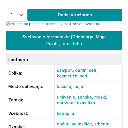
1
Dodaj v košarico
Izdelek bo poslan najkasneje v roku treh delovnih dni.
Svetovanje farmacevta
(
Odgovarja: Maja
Pezdir, farm. teh.
)
Lastnosti
šampon,
darilni seti,
Oblika
:
kozmetični seti
Mesto delovanja
:
lasišče,
lasje
umivanje,
ženske,
moški,
Zdravje
:
naravna kozmetika
Vsebnost
:
konoplja
občutljivo lasišče,
srbenje,
Oznaka
: