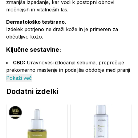
zmanjša izpadanje, kar vodi k postopni obnovi
močnejših in vitalnejših las.
Dermatološko testirano.
Izdelek potrjeno ne draži kože in je primeren za
občutljivo kožo.
Ključne sestavine:
CBD:
Uravnovesi izločanje sebuma, preprečuje
prekomerno mastenje in podaljša obdobje med pranji
las.
Pokaži več
Kopriva:
Spodbuja delovanje lasnih mešičkov in
Dodatni izdelki
ščiti pred hormonskim izpadanjem las.
Ricinusovo olje in čajevec:
Pomirjata lasišče ter
ščitita pred prhljajem.
Bučno in konopljino olje:
Nega lasišča z
esencialnimi minerali in omega maščobnimi kislinami,
ki krepijo zaščitno bariero, obnavljajo lipidno