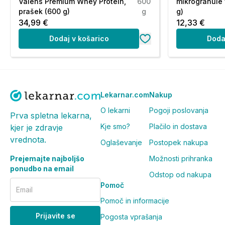
Valens Premium Whey Protein,
600
mikrogranule 
prašek (600 g)
g
g)
-Biotin
34,99 €
12,33 €
-Vitamin D3
Dodaj v košarico
Doda
-Vitamin B12
Cink
Selen
Lekarnar.com
Nakup
Baker
O lekarni
Pogoji poslovanja
Prva spletna lekarna,
Kje smo?
Plačilo in dostava
kjer je zdravje
*Priporočeni dnevni odmerek.
vrednota.
Oglaševanje
Postopek nakupa
**CFU - Enote, ki tvorijo kolonije (colony forming units)
Prejemajte najboljšo
Možnosti prihranka
Sestavine:
ponudbo na email
Odstop od nakupa
L-glutamin, L-arginin hidroklorid, maltodekstrin, L-lizin 
Pomoč
Email
(koruzni škrob, koruzni maltodekstrin, fruktooligosaharidi,
Pomoč in informacije
hidrolizirane rastlinske beljakovine, magnezijev sulfat, 
W51, Bifidobacterium lactis W52, Enterococcus faecium
Prijavite se
Pogosta vprašanja