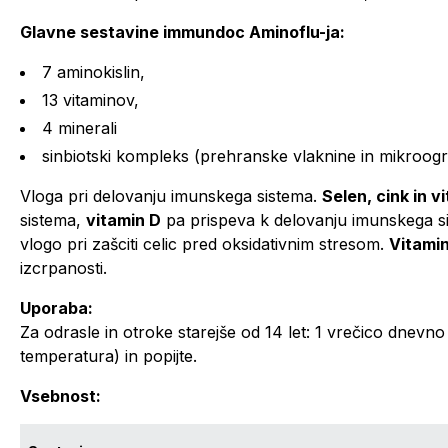
Glavne sestavine immundoc Aminoflu-ja:
7 aminokislin,
13 vitaminov,
4 minerali
sinbiotski kompleks (prehranske vlaknine in mikroogr
Vloga pri delovanju imunskega sistema.
Selen, cink in v
sistema,
vitamin D
pa prispeva k delovanju imunskega s
vlogo pri zašciti celic pred oksidativnim stresom.
Vitami
izcrpanosti.
Uporaba:
Za odrasle in otroke starejše od 14 let: 1 vrečico dnev
temperatura) in popijte.
Vsebnost: