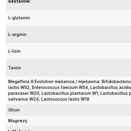
Sestavine:
L-glutamin
L-arginin
L-lizin
Tavrin
Megaflora 9 Evolution mešanica / mješavina: Bifidobacteriu
lactis W52, Enterococcus faecium W54, Lactobacillus acido
paracasei W20, Lactobacillus plantarum W1, Lactobacillus 
salivarius W24, Lactococcus lactis W19
Glicin
Magnezij