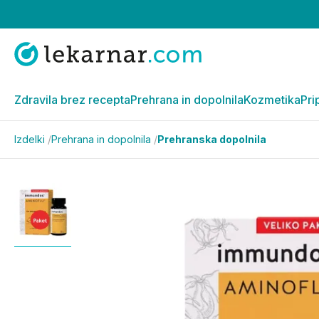
Zdravila brez recepta
Prehrana in dopolnila
Kozmetika
Pri
Izdelki
/
Prehrana in dopolnila
/
Prehranska dopolnila