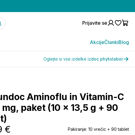
Prijavite se
Akcije
Članki
Blog
Oglejte si vse izdelke iz
doc phytolabor
ndoc Aminoflu in Vitamin-C
 mg, paket (10 x 13,5 g + 90
t)
9 €
Pakiranje:
10 vrečic + 90 tablet