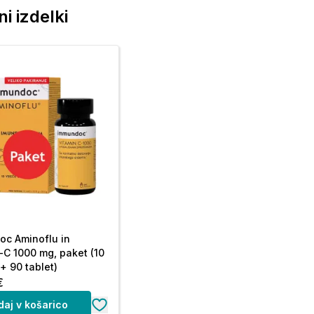
i izdelki
c Aminoflu in
-C 1000 mg, paket (10
 + 90 tablet)
€
daj v košarico