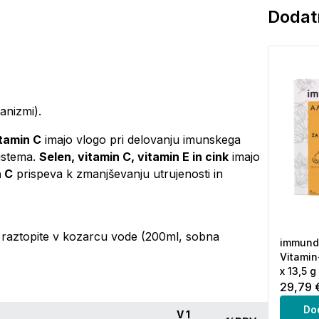
Dodatn
anizmi).
itamin C
imajo vlogo pri delovanju imunskega
istema.
Selen, vitamin C, vitamin E in cink
imajo
n C
prispeva k zmanjševanju utrujenosti in
no raztopite v kozarcu vode (200ml, sobna
immundo
Vitamin
x 13,5 g
29,79 
Do
V 1