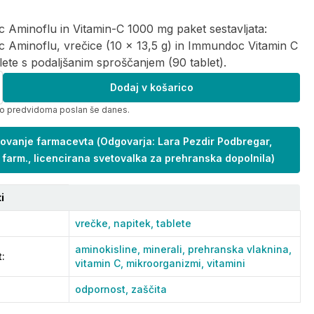
Aminoflu in Vitamin-C 1000 mg paket sestavljata:
 Aminoflu, vrečice (10 x 13,5 g) in Immundoc Vitamin C
lete s podaljšanim sproščanjem (90 tablet).
Dodaj v košarico
bo predvidoma poslan še danes.
ovanje farmacevta
(
Odgovarja: Lara Pezdir Podbregar,
 farm., licencirana svetovalka za prehranska dopolnila
)
i
vrečke,
napitek,
tablete
aminokisline,
minerali,
prehranska vlaknina,
t
:
vitamin C,
mikroorganizmi,
vitamini
odpornost,
zaščita