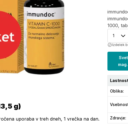
immundoc 
immundoc
1000, tab
1
Izdelek 
Svet
mag.
Lastnost
Oblika
:
3,5 g)
Vsebnos
Zdravje
:
oročena uporaba v treh dneh, 1 vrečka na dan.