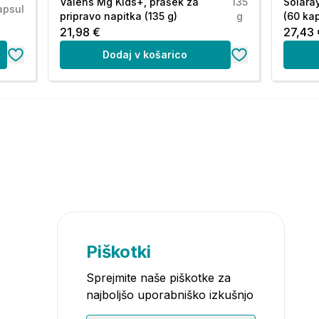
Valens Mg Kids+, prašek za
135
Solara
apsul
pripravo napitka (135 g)
g
(60 ka
21,98 €
27,43 
Dodaj v košarico
Piškotki
Sprejmite naše piškotke za
najboljšo uporabniško izkušnjo