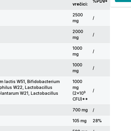
%PDV*
vrečici:
2500
/
mg
2000
/
mg
1000
/
mg
1000
/
mg
m lactis W51, Bifidobacterium
1000
philus W22, Lactobacillus
mg
/
9
plantarum W21, Lactobacillus
(2x10
CFU)**
700 mg
/
105 mg
28%