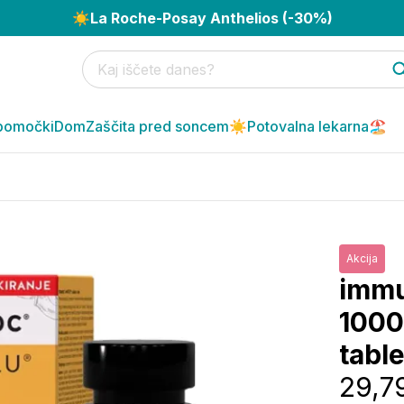
☀️
La Roche-Posay Anthelios (-30%)
pomočki
Dom
Zaščita pred soncem☀️
Potovalna lekarna🏖️
Akcija
immu
1000
table
29,7