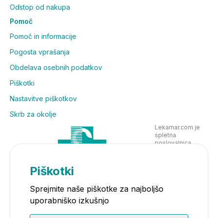
Odstop od nakupa
Pomoč
Pomoč in informacije
Pogosta vprašanja
Obdelava osebnih podatkov
Piškotki
Nastavitve piškotkov
Skrb za okolje
Lekarnar.com je
spletna
poslovalnica
Lekarne Nove
Poljane in posluje
v skladu z
Piškotki
zakonodajo
Sprejmite naše piškotke za najboljšo
uporabniško izkušnjo