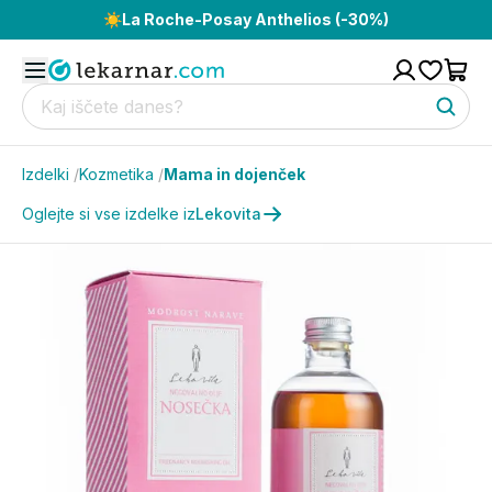
☀️
La Roche-Posay Anthelios (-30%)
Izdelki
/
Kozmetika
/
Mama in dojenček
Oglejte si vse izdelke iz
Lekovita