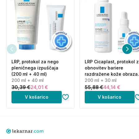
LRP, protokol za nego
LRP Cicaplast, protokol 
pleničnega izpuščaja
obnovitev bariere
(200 ml + 40 ml)
razdražene kože obraza
200 ml + 40 ml
(200 ml + 30 ml)
200 ml + 30 ml
30,39 €
24,01 €
55,88 €
44,14 €
V košarico
V košarico