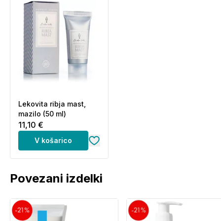
Lekovita ribja mast,
mazilo (50 ml)
11,10 €
V košarico
Povezani izdelki