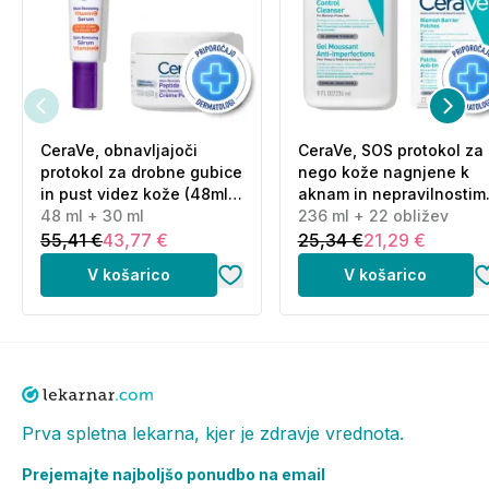
CeraVe, obnavljajoči
CeraVe, SOS protokol za
protokol za drobne gubice
nego kože nagnjene k
in pust videz kože (48ml
aknam in nepravilnostim
+ 30 ml)
48 ml + 30 ml
(236 ml + 22 obližev)
236 ml + 22 obližev
55,41 €
43,77 €
25,34 €
21,29 €
V košarico
V košarico
Prva spletna lekarna, kjer je zdravje vrednota.
Prejemajte najboljšo ponudbo na email