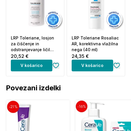
(CODE F.I.L.:N298527/1)
Informacije o proizvajalcu - odgovorna oseba in
elektronski kontaktni naslov
se nahajajo
na
povezavi (klik).
LRP Toleriane, losjon
LRP Toleriane Rosaliac
za čiščenje in
AR, korektivna vlažilna
odstranjevanje ličil
nega (40 ml)
(200 ml)
20,52 €
24,35 €
V košarico
V košarico
Povezani izdelki