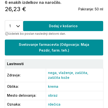
6 enakih izdelkov na naročilo.
26,23 €
Pakiranje:
50 ml
1
Dodaj v košarico
Izdelek bo poslan naslednji delovni dan.
Svetovanje farmacevta
(
Odgovarja: Maja
Pezdir, farm. teh.
)
Lastnosti
nega,
vlaženje,
zaščita,
Zdravje
:
zaščita kože
Oblika
:
krema
Mesto delovanja
:
obraz
Oznaka
:
rdečica