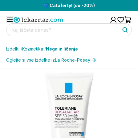
💙 Catafertyl (do -20%)
Izdelki
/
Kozmetika
/
Nega in ličenje
Oglejte si vse izdelke iz
La Roche-Posay