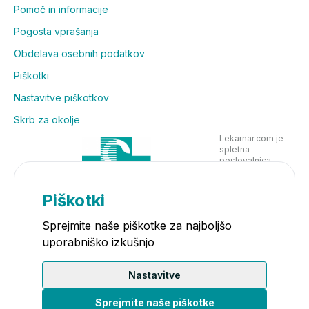
Pomoč in informacije
Pogosta vprašanja
Obdelava osebnih podatkov
Piškotki
Nastavitve piškotkov
Skrb za okolje
Lekarnar.com je
spletna
poslovalnica
Lekarne Nove
Poljane in posluje
v skladu z
Piškotki
zakonodajo
Sprejmite naše piškotke za najboljšo
uporabniško izkušnjo
Nastavitve
Sprejmite naše piškotke