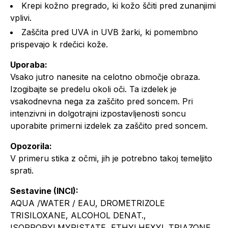
Krepi kožno pregrado, ki kožo ščiti pred zunanjimi
vplivi.
Zaščita pred UVA in UVB žarki, ki pomembno
prispevajo k rdečici kože.
Uporaba:
Vsako jutro nanesite na celotno območje obraza.
Izogibajte se predelu okoli oči. Ta izdelek je
vsakodnevna nega za zaščito pred soncem. Pri
intenzivni in dolgotrajni izpostavljenosti soncu
uporabite primerni izdelek za zaščito pred soncem.
Opozorila:
V primeru stika z očmi, jih je potrebno takoj temeljito
sprati.
Sestavine (INCI):
AQUA /WATER / EAU, DROMETRIZOLE
TRISILOXANE, ALCOHOL DENAT.,
ISOPROPYLMYRISTATE, ETHYLHEXYL TRIAZONE,