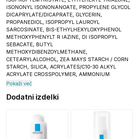
ISONONYL ISONONANOATE, PROPYLENE GLYCOL
DICAPRYLATE/DICAPRATE, GLYCERIN,
PROPANEDIOL, ISOPROPYL LAUROYL
SARCOSINATE, BIS-ETHYLHEXYLOXYPHENOL
METHOXYPHENYLT R IAZINE, DI ISOPROPYL
SEBACATE, BUTYL
METHOXYDIBENZOYLMETHANE,
CETEARYLALCOHOL, ZEA MAYS STARCH / CORN
STARCH, SILICA, ACRYLATES/C10-30 ALKYL
ACRYLATE CROSSPOLYMER, AMMONIUM
ACRYLOYLDIMETHYLTAURATE/VP COPOLYMER,
Pokaži več
CAPRYLYL GLYCOL, CARBOMER, CETEARYL
Dodatni izdelki
GLUCOSIDE, HYDROXYACETOPHENONE, INULIN
LAURYL CARBAMATE, PEG-10DIMETHICONE, PEG-
20, POTASSIUMHYDROXIDE, SODIUMSTEAROYL
GLUTAMATE, SPHINGOMONAS FERMENT
EXTRACT, T-BUTYLALCOHOL, TOCOPHEROL,
TRISODIUM ETHYLENEDIAMINE DISUCCINATE.