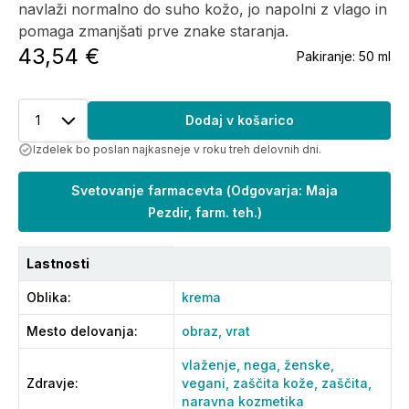
navlaži normalno do suho kožo, jo napolni z vlago in
pomaga zmanjšati prve znake staranja.
43,54 €
Pakiranje:
50 ml
1
Dodaj v košarico
Izdelek bo poslan najkasneje v roku treh delovnih dni.
Svetovanje farmacevta
(
Odgovarja: Maja
Pezdir, farm. teh.
)
Lastnosti
Oblika
:
krema
Mesto delovanja
:
obraz,
vrat
vlaženje,
nega,
ženske,
Zdravje
:
vegani,
zaščita kože,
zaščita,
naravna kozmetika