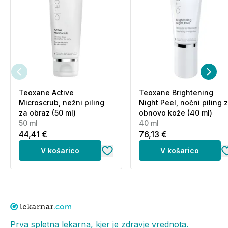
Opozorila:
Samo za zunanjo uporabo. Izdelek hranite izven
dosega otrok. Izogibajte se stiku z očmi.
Sestavine (INCI):
AQUA/WATER - CAPRYLIC/CAPRIC TRIGLYCERIDE
Teoxane Active
Teoxane Brightening
- ROSA DAMASCENA FLOWER WATER* -
Microscrub, nežni piling
Night Peel, nočni piling 
za obraz (50 ml)
obnovo kože (40 ml)
PROPANEDIOL - GLYCERIN*** -
50 ml
40 ml
OCTYLDODECANOL - PENTYLENE GLYCOL -
44,41 €
76,13 €
ALCOHOL*** DENAT. - ARACHIDYL ALCOHOL -
GLYCERYL BEHENATE - LAUROYL LYSINE - ROSA
V košarico
V košarico
DAMASCENA FLOWER OIL** - ROSA CANINA
FRUIT EXTRACT* - ROSA CANINA FLOWER
EXTRACT* - MYROTHAMNUS FLABELLIFOLIA
LEAF/STEM EXTRACT - HELIANTHUS ANNUUS
(SUNFLOWER) SEED OIL - SODIUM PCA - SODIUM
HYALURONATE - CERA ALBA/BEESWAX* -
Prva spletna lekarna, kjer je zdravje vrednota.