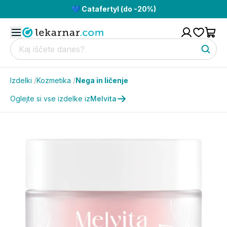
💙 Catafertyl (do -20%)
Izdelki
/
Kozmetika
/
Nega in ličenje
Oglejte si vse izdelke iz
Melvita