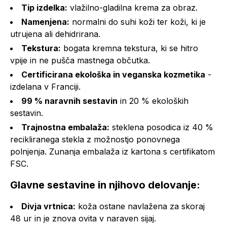
Tip izdelka:
vlažilno-gladilna krema za obraz.
Namenjena:
normalni do suhi koži ter koži, ki je
utrujena ali dehidrirana.
Tekstura:
bogata kremna tekstura, ki se hitro
vpije in ne pušča mastnega občutka.
Certificirana ekološka in veganska kozmetika
-
izdelana v Franciji.
99 % naravnih sestavin
in 20 % ekoloških
sestavin.
Trajnostna embalaža:
steklena posodica iz 40 %
recikliranega stekla z možnostjo ponovnega
polnjenja. Zunanja embalaža iz kartona s certifikatom
FSC.
Glavne sestavine in njihovo delovanje:
Divja vrtnica:
koža ostane navlažena za skoraj
48 ur in je znova ovita v naraven sijaj.