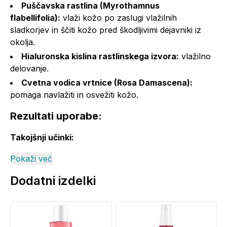
Puščavska rastlina (Myrothamnus
flabellifolia):
vlaži kožo po zaslugi vlažilnih
sladkorjev in ščiti kožo pred škodljivimi dejavniki iz
okolja.
Hialuronska kislina rastlinskega izvora:
vlažilno
delovanje.
Cvetna vodica vrtnice (Rosa Damascena):
pomaga navlažiti in osvežiti kožo.
Rezultati uporabe:
Takojšnji učinki:
97 % žensk je potrdilo, da je koža napeta takoj po
Pokaži več
nanosu (1)
Dodatni izdelki
Učinki po 4 tednih uporabe:
94 % žensk je potrdilo, da so gubice zglajene (2)
87 % žensk je potrdilo, da je polt sijoča (2)