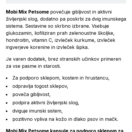
Mobi Mix Petsome
povečuje gibljivost in aktivni
življenjski slog, dodatno pa poskrbi za dvig imunskega
sistema. Sestavine so skrbno izbrane. Vsebuje
glukozamin, liofiliziran prah zelenoustne školjke,
hondroitin, vitamin C, izvleček kurkume, izvleček
ingverjeve korenine in izvleček šipka.
Je varen dodatek, brez stranskih učinkov primeren
za vse pasme in starosti.
Za podporo sklepom, kostem in hrustancu,
odpravlja togost sklepov,
poveča gibljivost,
podpira aktivni življenjski slog,
dviguje imunski sistem,
pozitivno vpliva na kožo in dlako psov in mačk.
Mobi Mix Petsome kapsule za podporo sklepom za