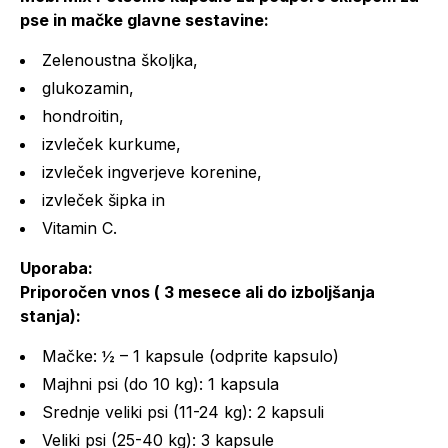
pse in mačke glavne sestavine:
Zelenoustna školjka,
glukozamin,
hondroitin,
izvleček kurkume,
izvleček ingverjeve korenine,
izvleček šipka in
Vitamin C.
Uporaba:
Priporočen vnos ( 3 mesece ali do izboljšanja
stanja):
Mačke: ½ – 1 kapsule (odprite kapsulo)
Majhni psi (do 10 kg): 1 kapsula
Srednje veliki psi (11-24 kg): 2 kapsuli
Veliki psi (25-40 kg): 3 kapsule