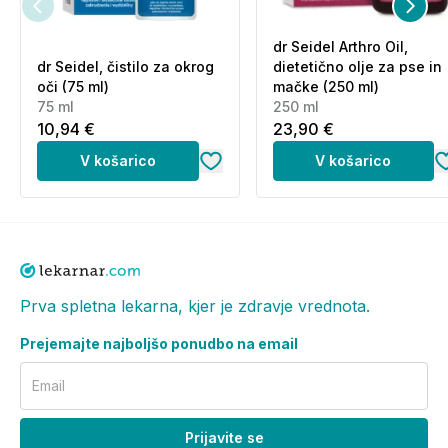
zdravila, se pred uporabo posvetujte z veterinarjem.
Tega izdelka ne dajajte živalim v času brejosti ali
dr Seidel Arthro Oil,
laktacije.
dr Seidel, čistilo za okrog
dietetično olje za pse in
oči (75 ml)
mačke (250 ml)
Sestavine (v 2 kapsulah):
75 ml
250 ml
Glukozamin 600,00 mg, liofiliziran prah zelenoustne
10,94 €
23,90 €
školjke 400,00 mg, hondroitin 200,00 mg,
V košarico
V košarico
askorbinska kislina (vitamin C) 100,00 mg, izvleček
kurkume 50,00 mg, izvleček ingverjeve korenine
18,00 mg, izvleček šipka 4,00 mg
Neto teža:
72 g
1 kapsula:
0,8 g
Prva spletna lekarna, kjer je zdravje vrednota.
Dodatki(na kg):
Prejemajte najboljšo ponudbo na email
Nutritivni
dodatki
: askorbinska kislina (vitamin C)
Email
62,0 g.
Senzorioni dodatki:
izvleoek kurkume 31,0 g,
Prijavite se
Ingver (Zingiber officinale Roscoe) 11,2 g,