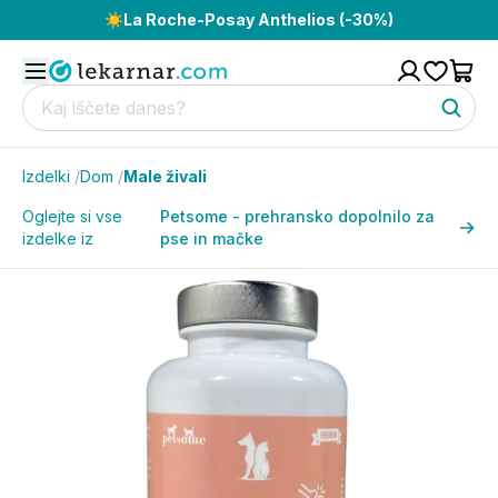
☀️
La Roche-Posay Anthelios (-30%)
Izdelki
/
Dom
/
Male živali
Oglejte si vse
Petsome - prehransko dopolnilo za
izdelke iz
pse in mačke