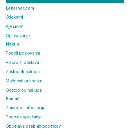
hidroksipropilmetil celuloza 124,1 g.
Lekarnar.com
O lekarni
Analitske sestavine:
Surove beljakovine 29,2 %, surove olja in maet'obe
Kje smo?
2,92 %, surove vlaknine 2,98%, surovi pepel 17,0 %.
Oglaševanje
Način shranjevanja:
shranjujte v suhem prostoru in
Nakup
pri temperaturi do 25 °C. Shranjevati otrokom
Pogoji poslovanja
nedosegljivo.
Plačilo in dostava
Podjetje odgovorno za označevanje:
EuroSystem
Postopek nakupa
d.o.o., Zavčeva ulica 38, 2250 Ptuj
Možnosti prihranka
Za EuroSystem d.o.o. v Sloveniji proizvaja 70505008
Odstop od nakupa
Pomoč
Pomoč in informacije
Pogosta vprašanja
Obdelava osebnih podatkov