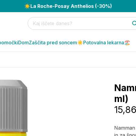
☀️
La Roche-Posay Anthelios (-30%)
pomočki
Dom
Zaščita pred soncem☀️
Potovalna lekarna🏖️
Namm
ml)
15,8
Namman M
in za špo