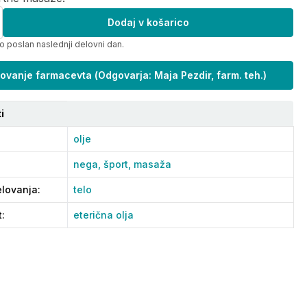
Dodaj v košarico
o poslan naslednji delovni dan.
ovanje farmacevta
(
Odgovarja: Maja Pezdir, farm. teh.
)
i
olje
nega,
šport,
masaža
lovanja
:
telo
t
:
eterična olja