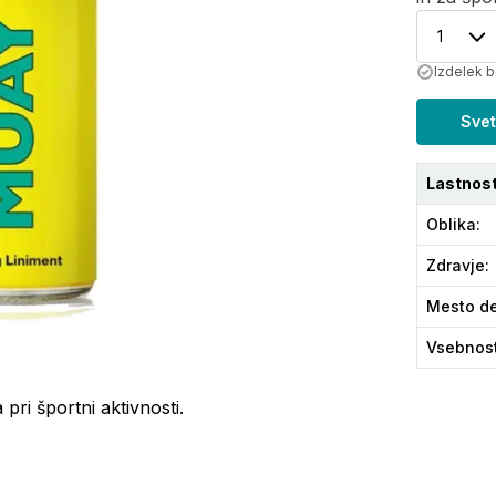
1
Izdelek b
Svet
Lastnost
Oblika
:
Zdravje
:
Mesto de
Vsebnos
pri športni aktivnosti.