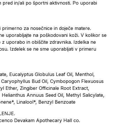
pred in/ali po športni aktivnosti. Po uporabi
i primerno za nosečnice in doječe matere.
a ne uporabljajte na poškodovani koži. V kolikor se
e z uporabo in obiščite zdravnika. Izdelka ne
su. Izdelek se ne sme uporabljati v primeru
ate, Eucalyptus Globulus Leaf Oil, Menthol,
a Caryophyllus Bud Oil, Cymbopogon Flexuosus
l Ether, Zingiber Officinale Root Extract,
 Helianthus Annuus Seed Oil, Methyl Salicylate,
monene*, Linalool*, Benzyl Benzoate
LENJE.
licenco Devakam Apothecary Hall co.