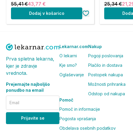
55,41 €
43,77 €
25,34 €
21,2
Dodaj v košarico
Doda
Lekarnar.com
Nakup
O lekarni
Pogoji poslovanja
Prva spletna lekarna,
Kje smo?
Plačilo in dostava
kjer je zdravje
vrednota.
Oglaševanje
Postopek nakupa
Prejemajte najboljšo
Možnosti prihranka
ponudbo na email
Odstop od nakupa
Pomoč
Email
Pomoč in informacije
Prijavite se
Pogosta vprašanja
Obdelava osebnih podatkov