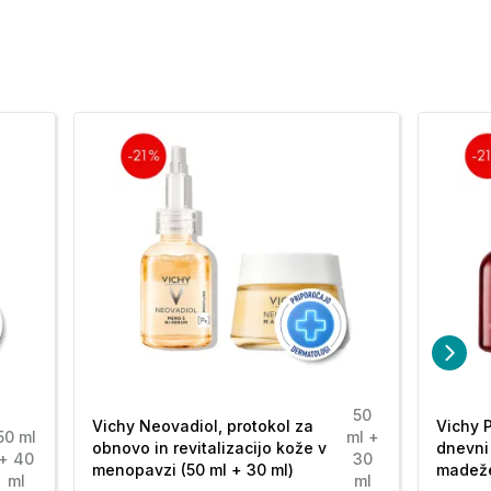
50
Vichy Neovadiol, protokol za
Vichy P
50 ml
ml +
obnovo in revitalizacijo kože v
dnevni
+ 40
30
menopavzi (50 ml + 30 ml)
madeže
ml
ml