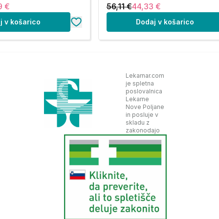
9 €
56,11 €
44,33 €
j v košarico
Dodaj v košarico
Lekarnar.com
je spletna
poslovalnica
Lekarne
Nove Poljane
in posluje v
skladu z
zakonodajo