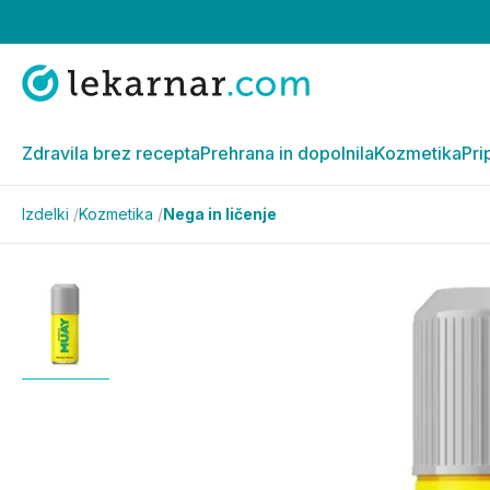
Zdravila brez recepta
Prehrana in dopolnila
Kozmetika
Pri
Izdelki
/
Kozmetika
/
Nega in ličenje