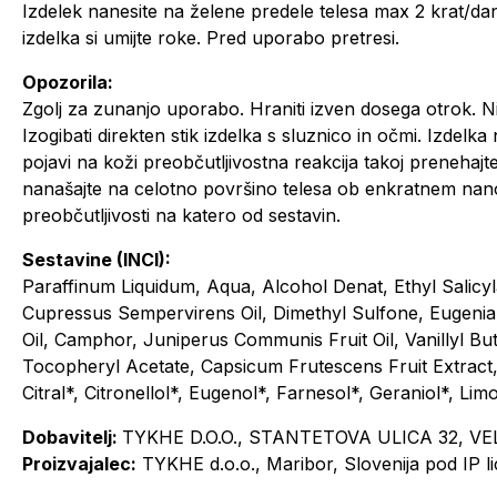
Izdelek nanesite na želene predele telesa max 2 krat/dan 
izdelka si umijte roke. Pred uporabo pretresi.
Opozorila:
Zgolj za zunanjo uporabo. Hraniti izven dosega otrok. N
Izogibati direkten stik izdelka s sluznico in očmi. Izdelk
pojavi na koži preobčutljivostna reakcija takoj prenehajt
nanašajte na celotno površino telesa ob enkratnem nano
preobčutljivosti na katero od sestavin.
Sestavine (INCI):
Paraffinum Liquidum, Aqua, Alcohol Denat, Ethyl Salicyl
Cupressus Sempervirens Oil, Dimethyl Sulfone, Eugeni
Oil, Camphor, Juniperus Communis Fruit Oil, Vanillyl Buty
Tocopheryl Acetate, Capsicum Frutescens Fruit Extract,
Citral*, Citronellol*, Eugenol*, Farnesol*, Geraniol*, Li
Dobavitelj:
TYKHE D.O.O., STANTETOVA ULICA 32, VE
Proizvajalec:
TYKHE d.o.o., Maribor, Slovenija pod IP 