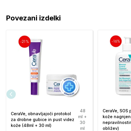
Povezani izdelki
48
CeraVe, SOS 
CeraVe, obnavljajoči protokol
ml +
kože nagnjen
za drobne gubice in pust videz
30
nepravilnosti
kože (48ml + 30 ml)
ml
obližev)