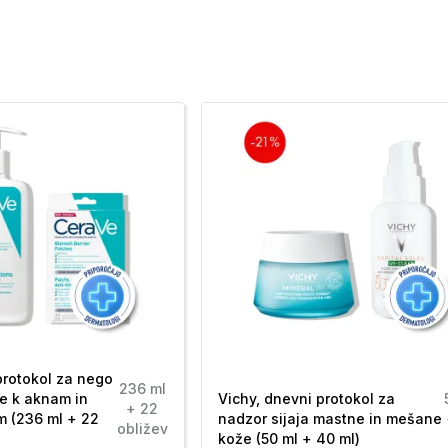
protokol za nego
236 ml
e k aknam in
Vichy, dnevni protokol za
+ 22
m (236 ml + 22
nadzor sijaja mastne in mešane
obližev
kože (50 ml + 40 ml)