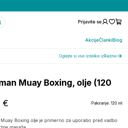
Prijavite se
Akcije
Članki
Blog
Oglejte si vse izdelke iz
Razno
an Muay Boxing, olje (120
6 €
Pakiranje:
120 ml
uay Boxing olje je primerno za uporabo pred vadbo
rtne masaže.