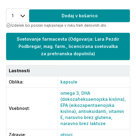
1
Dodaj v košarico
Izdelek bo poslan najkasneje v roku treh delovnih dni.
Svetovanje farmacevta
(
Odgovarja: Lara Pezdir
Podbregar, mag. farm., licencirana svetovalka
za prehranska dopolnila
)
Lastnosti
Oblika
:
kapsule
omega 3,
DHA
(dokozaheksaenojska kislina),
EPA (eikozapentaenojska
Vsebnost
:
kislina),
antioksidanti,
vitamin
E,
naravno brez glutena,
naravno brez laktoze
Zdravje
:
otroci