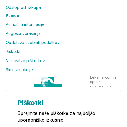
sme prekoračiti. Prehransko dopolnilo ni nadomestilo
Odstop od nakupa
za uravnoteženo in raznovrstno
prehrano. Shranjevati nedosegljivo otrokom!
Pomoč
Pomoč in informacije
Pogosta vprašanja
Obdelava osebnih podatkov
Piškotki
Nastavitve piškotkov
Skrb za okolje
Lekarnar.com je
spletna
poslovalnica
Lekarne Nove
Poljane in posluje
v skladu z
Piškotki
zakonodajo
Sprejmite naše piškotke za najboljšo
uporabniško izkušnjo