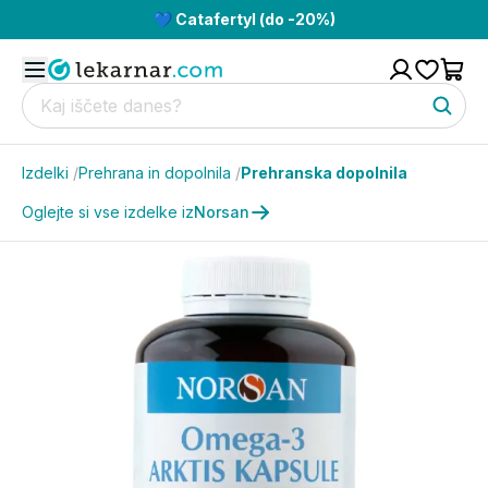
💙 Catafertyl (do -20%)
Izdelki
/
Prehrana in dopolnila
/
Prehranska dopolnila
Oglejte si vse izdelke iz
Norsan