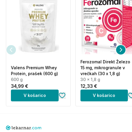
Olje jeter
6 g*
polenovke
6 mg α-
Vitamin E
TE **
Sestava maščobnih kislin
Omega-3
maščobne
1.500 mg*
kisline
Ferozomal Direkt Železo
Valens Premium Whey
15 mg, mikrogranule v
od tega: EPA
560 mg*
Protein, prašek (600 g)
vrečkah (30 x 1,8 g)
600 g
30 x 1,8 g
od tega: DPA
65 mg*
34,99 €
12,33 €
od tega: DHA
730 mg*
V košarico
V košarico
*Priporočeni dnevni vnos ne obstaja
**50 % PDV - priporočenega dnevnega vnosa
Sestavine: