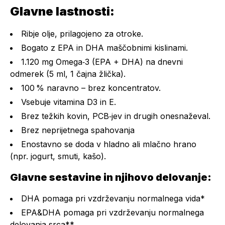
Glavne lastnosti:
Ribje olje, prilagojeno za otroke.
Bogato z EPA in DHA maščobnimi kislinami.
1.120 mg Omega‑3 (EPA + DHA) na dnevni
odmerek (5 ml, 1 čajna žlička).
100 % naravno – brez koncentratov.
Vsebuje vitamina D3 in E.
Brez težkih kovin, PCB‑jev in drugih onesnaževal.
Brez neprijetnega spahovanja
Enostavno se doda v hladno ali mlačno hrano
(npr. jogurt, smuti, kašo).
Glavne sestavine in njihovo delovanje:
DHA pomaga pri vzdrževanju normalnega vida*
EPA&DHA pomaga pri vzdrževanju normalnega
delovanja srca**