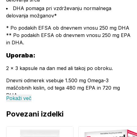
DHA pomaga pri vzdrževanju normalnega
delovanja možganov*
* Po podakih EFSA ob dnevnem vnosu 250 mg DHA
** Po podakih EFSA ob dnevnem vnosu 250 mg EPA
in DHA.
Uporaba:
2 x 3 kapsule na dan med ali takoj po obroku.
Dnevni odmerek vsebuje 1.500 mg Omega-3
maščobnih kislin, od tega 480 mg EPA in 720 mg
DHA.
Pokaži več
Vsebnost:
Povezani izdelki
V 6
Sestavine:
kapsulah: