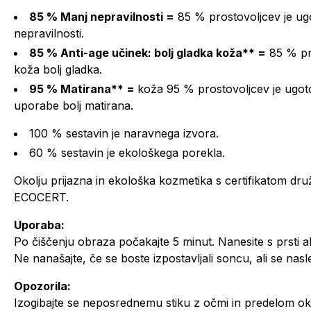
85 % Manj nepravilnosti =
85 % prostovoljcev je ug
nepravilnosti.
85 % Anti-age učinek: bolj gladka koža** =
85 % pro
koža bolj gladka.
95 % Matirana** =
koža 95 % prostovoljcev je ugoto
uporabe bolj matirana.
100 % sestavin je naravnega izvora.
60 % sestavin je ekološkega porekla.
Okolju prijazna in ekološka kozmetika s certifikatom d
ECOCERT.
Uporaba:
Po čiščenju obraza počakajte 5 minut. Nanesite s prsti
Ne nanašajte, če se boste izpostavljali soncu, ali se nasl
Opozorila:
Izogibajte se neposrednemu stiku z očmi in predelom oko