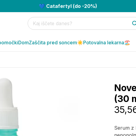
💙 Catafertyl (do -20%)
pomočki
Dom
Zaščita pred soncem☀️
Potovalna lekarna🏖️
Nove
(30 
35,5
Serum z l
nepopolno