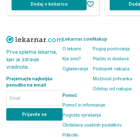
Dodaj v košarico
Doda
Lekarnar.com
Nakup
O lekarni
Pogoji poslovanja
Prva spletna lekarna,
Kje smo?
Plačilo in dostava
kjer je zdravje
vrednota.
Oglaševanje
Postopek nakupa
Prejemajte najboljšo
Možnosti prihranka
ponudbo na email
Odstop od nakupa
Pomoč
Email
Pomoč in informacije
Prijavite se
Pogosta vprašanja
Obdelava osebnih podatkov
Piškotki