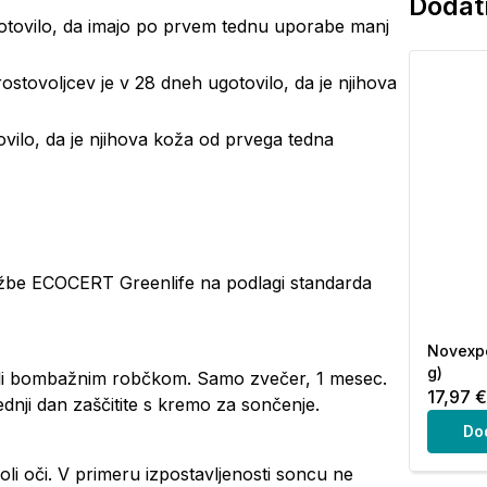
Dodatn
otovilo, da imajo po prvem tednu uporabe manj
stovoljcev je v 28 dneh ugotovilo, da je njihova
vilo, da je njihova koža od prvega tedna
ružbe ECOCERT Greenlife na podlagi standarda
Novexper
g)
 ali bombažnim robčkom. Samo zvečer, 1 mesec.
17,97 €
ednji dan zaščitite s kremo za sončenje.
Do
li oči. V primeru izpostavljenosti soncu ne