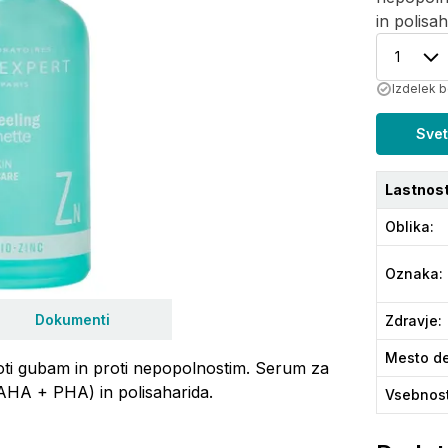
in polisa
1
Izdelek b
Svet
Lastnost
Oblika
:
Oznaka
:
Dokumenti
Zdravje
:
Mesto de
roti gubam in proti nepopolnostim. Serum za
 (AHA + PHA) in polisaharida.
Vsebnos