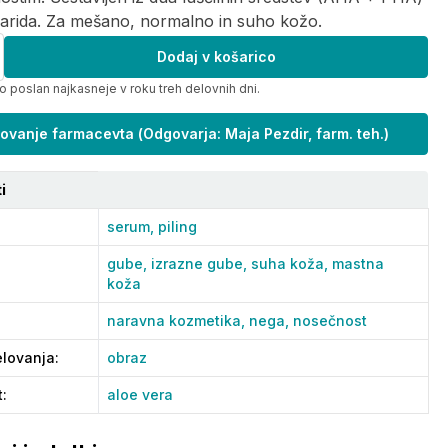
harida. Za mešano, normalno in suho kožo.
Dodaj v košarico
o poslan najkasneje v roku treh delovnih dni.
ovanje farmacevta
(
Odgovarja: Maja Pezdir, farm. teh.
)
i
serum,
piling
gube,
izrazne gube,
suha koža,
mastna
koža
naravna kozmetika,
nega,
nosečnost
lovanja
:
obraz
t
:
aloe vera