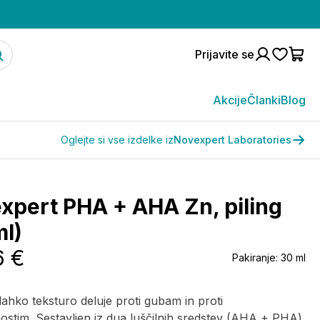
Prijavite se
Akcije
Članki
Blog
Oglejte si vse izdelke iz
Novexpert Laboratories
xpert PHA + AHA Zn, piling
ml)
6 €
Pakiranje:
30 ml
ahko teksturo deluje proti gubam in proti
stim. Sestavljen iz dua luščilnih sredstev (AHA + PHA)