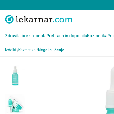
Zdravila brez recepta
Prehrana in dopolnila
Kozmetika
Pri
Izdelki
/
Kozmetika
/
Nega in ličenje