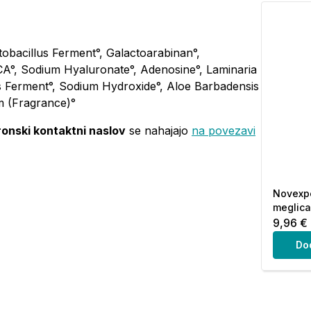
ctobacillus Ferment°, Galactoarabinan°,
PCA°, Sodium Hyaluronate°, Adenosine°, Laminaria
lus Ferment°, Sodium Hydroxide°, Aloe Barbadensis
m (Fragrance)°
ronski kontaktni naslov
se nahajajo
na povezavi
Novexpe
meglica
9,96 €
Do