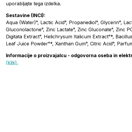
uporabljajte tega izdelka.
Sestavine (INCI):
Aqua (Water)°, Lactic Acid°, Propanediol°, Glycerin°, La
Gluconolactone°, Zinc Lactate°, Zinc Gluconate°, Zinc 
Digitata Extract°, Helichrysum Italicum Extract°*, Bacil
Leaf Juice Powder°*, Xanthan Gum°, Citric Acid°, Parfu
Informacije o proizvajalcu - odgovorna oseba in elekt
(klik).