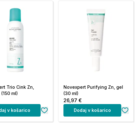
rt Trio Cink Zn,
Novexpert Purifying Zn, gel
 (150 ml)
(30 ml)
26,97 €
daj v košarico
Dodaj v košarico