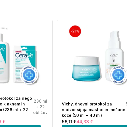
protokol za nego
236 ml
e k aknam in
Vichy, dnevni protokol za
+ 22
m (236 ml + 22
nadzor sijaja mastne in mešane
obližev
kože (50 ml + 40 ml)
9 €
56,11 €
44,33 €