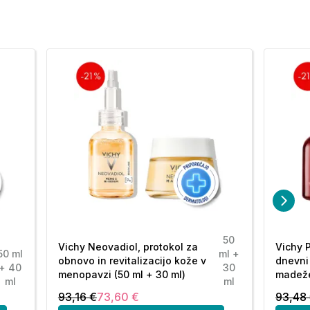
50
Vichy Neovadiol, protokol za
Vichy P
50 ml
ml +
obnovo in revitalizacijo kože v
dnevni
+ 40
30
menopavzi (50 ml + 30 ml)
madeže
ml
ml
93,16 €
73,60 €
93,48