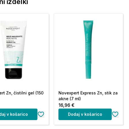
i izdelki
t Zn, čistilni gel (150
Novexpert Express Zn, stik za
akne (7 ml)
16,96 €
daj v košarico
Dodaj v košarico