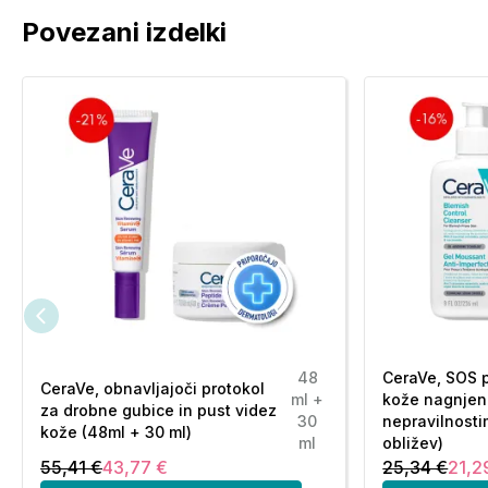
Povezani izdelki
48
CeraVe, SOS 
CeraVe, obnavljajoči protokol
ml +
kože nagnjen
za drobne gubice in pust videz
30
nepravilnosti
kože (48ml + 30 ml)
ml
obližev)
55,41 €
43,77 €
25,34 €
21,2