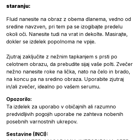
staranju:
Fluid nanesite na obraz z obema dlanema, vedno od
sredine navzven, pri tem pa se izogibajte predelu
okoli oči. Nanesite tudi na vrat in dekolte. Masirajte,
dokler se izdelek popolnoma ne vpije.
Zjutraj zaključite z nežnim tapkanjem s prsti po
celotnem obrazu, da prebudite sijaj vaše polti. Zvečer
nežno nanesite roke na lička, nato na čelo in brado,
na koncu pa na sredino obraza. Uporabite zjutraj
in/ali zvečer, idealno po vašem serumu.
Opozorilo:
Ta izdelek za uporabo v običajnih ali razumno
predvidljivih pogojih uporabe ne zahteva nobenih
posebnih varnostnih ukrepov.
Sestavine (INCI):