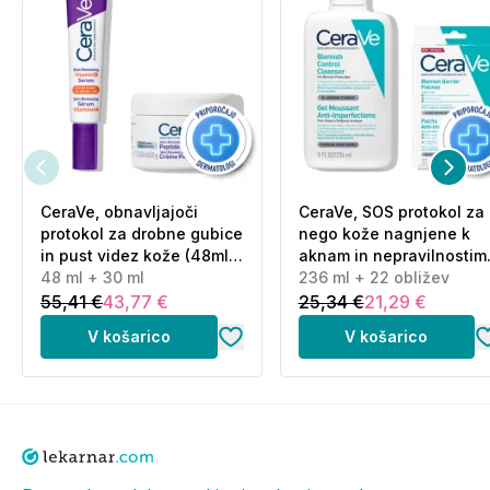
COPPER LYSINATE/PROLINATE, ALTEROMONAS
FERMENT EXTRACT, ASCORBIC ACID, ARAUCARIA
ANGUSTIFOLIA SEED EXTRACT, CARPINUS
BETULUS BUD EXTRACT, QUERCUS ROBUR BARK
EXTRACT, LIMONENE [N1907/B].
Proizvajalec in odgovorna oseba:
NUXE, 127 rue
d’Aguesseau, 92100 Boulogne-Billancourt, France
CeraVe, obnavljajoči
CeraVe, SOS protokol za
Uradni distibuter za Slovenijo:
Bomerx d.o.o.,
protokol za drobne gubice
nego kože nagnjene k
Ažmanova 6, Ljubljana
in pust videz kože (48ml
aknam in nepravilnostim
+ 30 ml)
48 ml + 30 ml
(236 ml + 22 obližev)
236 ml + 22 obližev
55,41 €
43,77 €
25,34 €
21,29 €
V košarico
V košarico