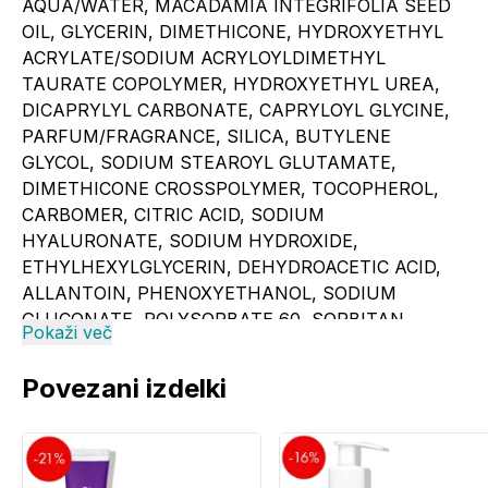
AQUA/WATER, MACADAMIA INTEGRIFOLIA SEED
OIL, GLYCERIN, DIMETHICONE, HYDROXYETHYL
ACRYLATE/SODIUM ACRYLOYLDIMETHYL
TAURATE COPOLYMER, HYDROXYETHYL UREA,
DICAPRYLYL CARBONATE, CAPRYLOYL GLYCINE,
PARFUM/FRAGRANCE, SILICA, BUTYLENE
GLYCOL, SODIUM STEAROYL GLUTAMATE,
DIMETHICONE CROSSPOLYMER, TOCOPHEROL,
CARBOMER, CITRIC ACID, SODIUM
HYALURONATE, SODIUM HYDROXIDE,
ETHYLHEXYLGLYCERIN, DEHYDROACETIC ACID,
ALLANTOIN, PHENOXYETHANOL, SODIUM
GLUCONATE, POLYSORBATE 60, SORBITAN
Pokaži več
ISOSTEARATE, AMMONIUM LACTATE, ALCOHOL,
PASSIFLORA INCARNATA EXTRACT, PAPAVER
Povezani izdelki
RHOEAS PETAL EXTRACT, BENZYL ALCOHOL,
ASCORBYL GLUCOSIDE, OLEA EUROPAEA (OLIVE)
LEAF EXTRACT, ZINC PCA, METHYLGLUCOSIDE
PHOSPHATE, ANCHUSA ARVENSIS EXTRACT,