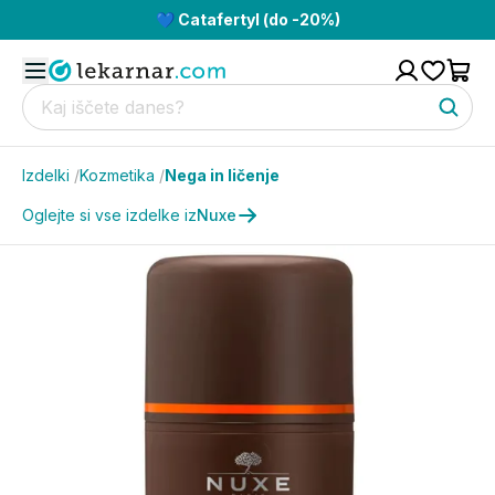
💙 Catafertyl (do -20%)
Izdelki
/
Kozmetika
/
Nega in ličenje
Oglejte si vse izdelke iz
Nuxe