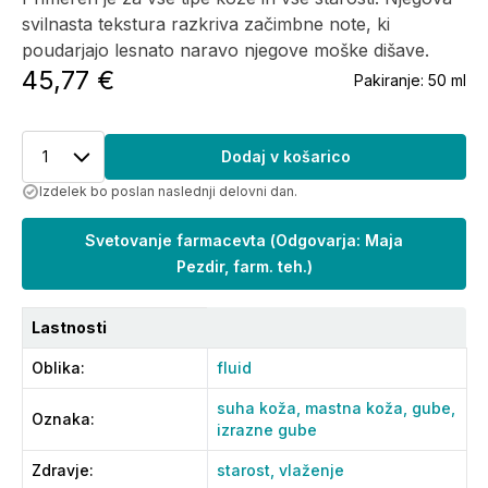
svilnasta tekstura razkriva začimbne note, ki
poudarjajo lesnato naravo njegove moške dišave.
45,77 €
Pakiranje:
50 ml
1
Dodaj v košarico
Izdelek bo poslan naslednji delovni dan.
Svetovanje farmacevta
(
Odgovarja: Maja
Pezdir, farm. teh.
)
Lastnosti
Oblika
:
fluid
suha koža,
mastna koža,
gube,
Oznaka
:
izrazne gube
Zdravje
:
starost,
vlaženje