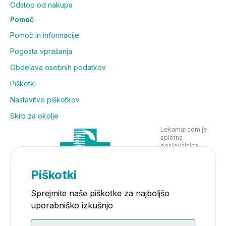
Odstop od nakupa
Pomoč
Pomoč in informacije
Pogosta vprašanja
Obdelava osebnih podatkov
Piškotki
Nastavitve piškotkov
Skrb za okolje
Lekarnar.com je
spletna
poslovalnica
Lekarne Nove
Poljane in posluje
v skladu z
Piškotki
zakonodajo
Sprejmite naše piškotke za najboljšo
uporabniško izkušnjo