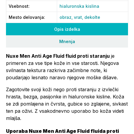
Vsebnost
:
hialuronska kislina
Mesto delovanja
:
obraz,
vrat,
dekolte
Opis izdelka
Mnenja
Nuxe Men Anti Age Fluid fluid proti staranju
je
primeren za vse tipe kože in vse starosti. Njegova
svilnasta tekstura razkriva začimbne note, ki
poudarjajo lesnato naravo njegove moške dišave.
Zagotovite svoji koži nego proti staranju z izvlečki
hrasta, bezga, pasijonke in hialuronske kisline. Koža
se zdi pomlajena in čvrsta, gubice so zglajene, sivkast
ten pa oživi. Z vsakodnevno uporabo bo koža videti
mlajša.
Uporaba Nuxe Men Anti Age Fluid fluida proti