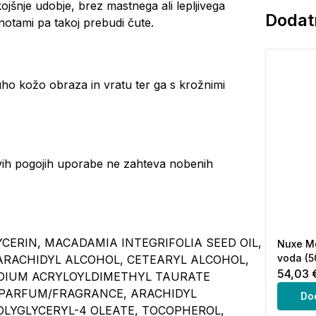
kojšnje udobje, brez mastnega ali lepljivega
Dodatn
 notami pa takoj prebudi čute.
uho kožo obraza in vratu ter ga s krožnimi
ivih pogojih uporabe ne zahteva nobenih
YCERIN, MACADAMIA INTEGRIFOLIA SEED OIL,
Nuxe M
voda (5
ARACHIDYL ALCOHOL, CETEARYL ALCOHOL,
54,03 
DIUM ACRYLOYLDIMETHYL TAURATE
, PARFUM/FRAGRANCE, ARACHIDYL
Do
POLYGLYCERYL-4 OLEATE, TOCOPHEROL,