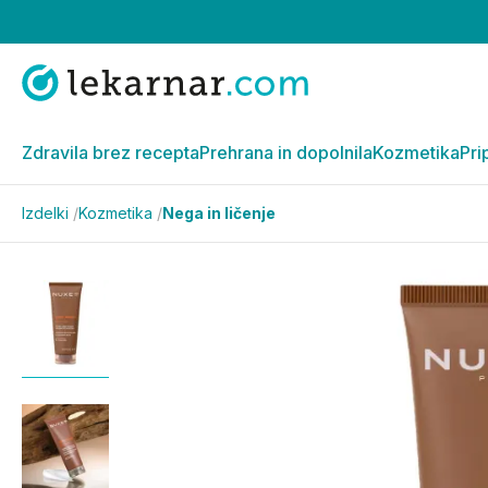
Zdravila brez recepta
Prehrana in dopolnila
Kozmetika
Pri
Izdelki
/
Kozmetika
/
Nega in ličenje