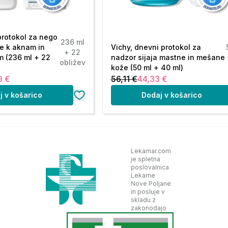
protokol za nego
236 ml
e k aknam in
Vichy, dnevni protokol za
+ 22
m (236 ml + 22
nadzor sijaja mastne in mešane
obližev
kože (50 ml + 40 ml)
9 €
56,11 €
44,33 €
j v košarico
Dodaj v košarico
Lekarnar.com
je spletna
poslovalnica
Lekarne
Nove Poljane
in posluje v
skladu z
zakonodajo