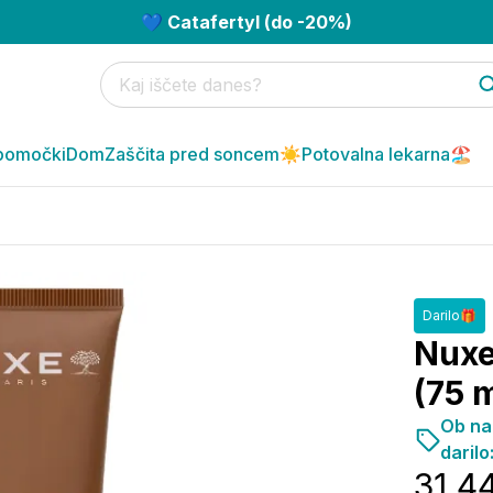
💙 Catafertyl (do -20%)
pomočki
Dom
Zaščita pred soncem☀️
Potovalna lekarna🏖️
Darilo🎁
Nuxe
(75 m
Ob na
darilo
31,4