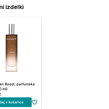
i izdelki
en Boost, parfumska
0 ml)
€
daj v košarico