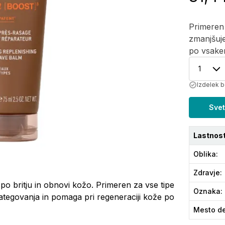
Primeren 
zmanjšuje
po vsakem
1
Izdelek b
Svet
Lastnost
Oblika
:
Zdravje
:
o britju in obnovi kožo. Primeren za vse tipe
Oznaka
:
ategovanja in pomaga pri regeneraciji kože po
Mesto de