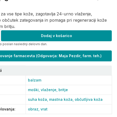
za vse tipe kože, zagotavlja 24-urno vlaženje,
 občutek zategovanja in pomaga pri regeneraciji kože
 britju.
Dodaj v košarico
o poslan naslednji delovni dan.
ovanje farmacevta
(
Odgovarja: Maja Pezdir, farm. teh.
)
i
balzam
moški,
vlaženje,
britje
suha koža,
mastna koža,
občutljiva koža
lovanja
:
obraz,
vrat