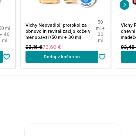
50
Vichy Neovadiol, protokol za
Vichy P
50 ml
ml +
obnovo in revitalizacijo kože v
dnevni
+ 40
30
menopavzi (50 ml + 30 ml)
madeže
ml
ml
93,16 €
73,60 €
93,48
Dodaj v košarico