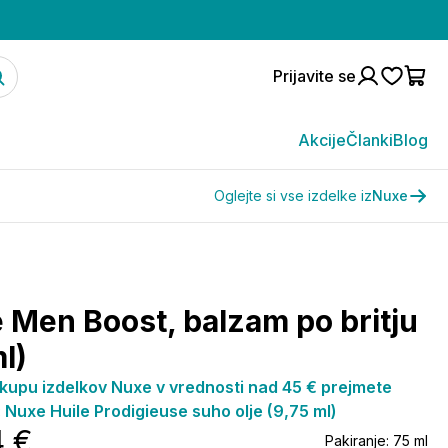
Prijavite se
Akcije
Članki
Blog
Oglejte si vse izdelke iz
Nuxe
 Men Boost, balzam po britju
l)
kupu izdelkov Nuxe v vrednosti nad 45 € prejmete
: Nuxe Huile Prodigieuse suho olje (9,75 ml)
4 €
Pakiranje:
75 ml