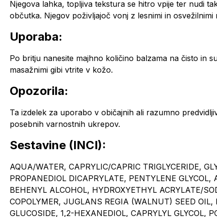
Njegova lahka, topljiva tekstura se hitro vpije ter nudi ta
občutka. Njegov poživljajoč vonj z lesnimi in osvežilnimi
Uporaba:
Po britju nanesite majhno količino balzama na čisto in s
masažnimi gibi vtrite v kožo.
Opozorila:
Ta izdelek za uporabo v običajnih ali razumno predvidlj
posebnih varnostnih ukrepov.
Sestavine (INCI):
AQUA/WATER, CAPRYLIC/CAPRIC TRIGLYCERIDE, GL
PROPANEDIOL DICAPRYLATE, PENTYLENE GLYCOL, 
BEHENYL ALCOHOL, HYDROXYETHYL ACRYLATE/SO
COPOLYMER, JUGLANS REGIA (WALNUT) SEED OIL
GLUCOSIDE, 1,2-HEXANEDIOL, CAPRYLYL GLYCOL, 