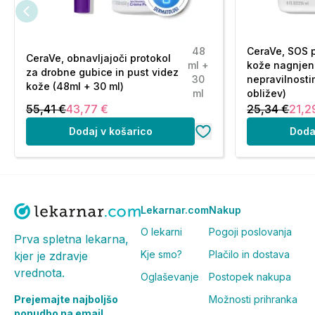
48
CeraVe, SOS 
CeraVe, obnavljajoči protokol
ml +
kože nagnjen
za drobne gubice in pust videz
30
nepravilnosti
kože (48ml + 30 ml)
ml
obližev)
55,41 €
43,77 €
25,34 €
21,2
Dodaj v košarico
Doda
Lekarnar.com
Nakup
O lekarni
Pogoji poslovanja
Prva spletna lekarna,
Kje smo?
Plačilo in dostava
kjer je zdravje
vrednota.
Oglaševanje
Postopek nakupa
Prejemajte najboljšo
Možnosti prihranka
ponudbo na email