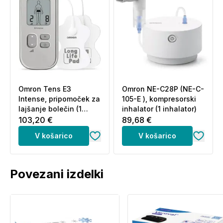
Omron Tens E3
Omron NE-C28P (NE-C-
Intense, pripomoček za
105-E ), kompresorski
lajšanje bolečin (1
inhalator (1 inhalator)
komplet)
103,20 €
89,68 €
V košarico
V košarico
Povezani izdelki