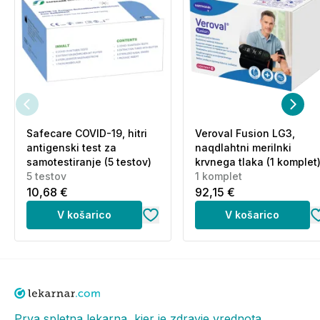
Safecare COVID-19, hitri
Veroval Fusion LG3,
antigenski test za
naqdlahtni merilnki
samotestiranje (5 testov)
krvnega tlaka (1 komplet
5 testov
1 komplet
10,68 €
92,15 €
V košarico
V košarico
Prva spletna lekarna, kjer je zdravje vrednota.