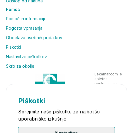
Odstop od nakupa
Pomoč
Pomoč in informacije
Pogosta vprašanja
Obdelava osebnih podatkov
Piškotki
Nastavitve piškotkov
Skrb za okolje
Lekarnar.com je
spletna
poslovalnica
Lekarne Nove
Poljane in posluje
v skladu z
Piškotki
zakonodajo
Sprejmite naše piškotke za najboljšo
uporabniško izkušnjo
Nastavitve