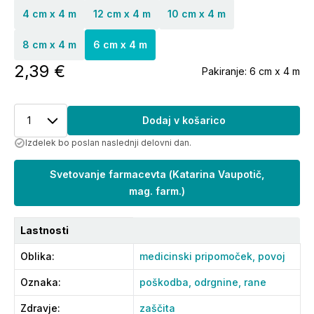
4 cm x 4 m
12 cm x 4 m
10 cm x 4 m
8 cm x 4 m
6 cm x 4 m
2,39 €
Pakiranje:
6 cm x 4 m
1
Dodaj v košarico
Izdelek bo poslan naslednji delovni dan.
Svetovanje farmacevta
(
Katarina Vaupotič,
mag. farm.
)
Lastnosti
Oblika
:
medicinski pripomoček,
povoj
Oznaka
:
poškodba,
odrgnine,
rane
Zdravje
:
zaščita