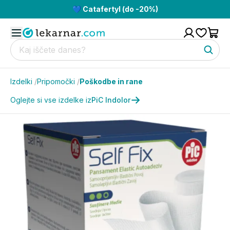
💙 Catafertyl (do -20%)
Izdelki
/
Pripomočki
/
Poškodbe in rane
Oglejte si vse izdelke iz
PiC Indolor