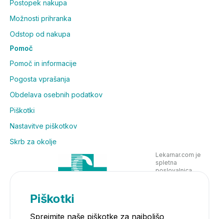
Postopek nakupa
do zmanjšanja pretoka krvi do optičnega živca. Če se
Možnosti prihranka
pri vas pojavi nenadna izguba vida, prenehajte jemati
zdravilo Plivamed in se takoj obrnite na svojega
Odstop od nakupa
zdravnika ali poiščite zdravniško pomoč. Glejte
Pomoč
poglavje 4.
Pomoč in informacije
Zdravilo Plivamed zaradi velikih odmerkov
Pogosta vprašanja
učinkovin ni primerno za otroke, ki so stari manj kot
12 let.
Obdelava osebnih podatkov
Piškotki
Druga zdravila in zdravilo Plivamed
Nastavitve piškotkov
Če sočasno uporabljate probenecid (zdravilo za
Skrb za okolje
zdravljenje protina oziroma putike), se lahko
Lekarnar.com je
spremeni izločanje paracetamola in njegova
spletna
koncentracija v krvi.
poslovalnica
Lekarne Nove
Če jemljete zdravila, ki okrepijo delovanje jetrnih
Poljane in posluje
encimov, se lahko med hkratno uporabo
v skladu z
Piškotki
zakonodajo
paracetamola zveča nevarnost njegovega toksičnega
delovanja na jetra. Mednje spadajo karbamazepin,
Sprejmite naše piškotke za najboljšo