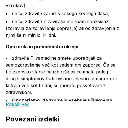
vzrokov),
če se zdravite zaradi visokega krvnega tlaka,
če se zdravite z zaviralci monoaminooksidaz
(zdravila za zdravljenje depresije) ali od zdravljenja z
njimi še ni minilo 14 dni.
Opozorila in previdnostni ukrepi
zdravila Plivamed ne smete uporabljati za
samozdravljenje več kot sedem dni zapored. Če se
bolezensko stanje ne izboljša ali če imate poleg
drugih simptomov tudi zvišano telesno temperaturo,
ki traja več kot tri dni, se morate posvetovati z
zdravnikom.
Opozarjamo, da zdravilo vsebuje učinkovino
Pokaži več
psevdoefedrin, ki je na seznamu substanc, katerih
prisotnost v urinu je lahko razlog za diskvalifikacijo
Povezani izdelki
športnika.