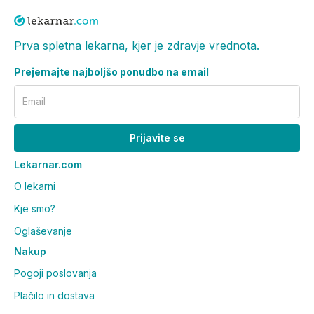
pomanjkanjem glukoza-6-fosfat-dehidrogenaze, s
kopičenjem železa v tkivih (hemokromatozo), z
Prva spletna lekarna, kjer je zdravje vrednota.
dedno obliko hemolitične anemije (talasemijo) in
motnjami v razvoju rdečih krvničk (sideroblastno
Prejemajte najboljšo ponudbo na email
anemijo).
Email
Med uporabo zdravila Plivamed se lahko zaradi
vnetja debelega črevesa (ishemičnega kolitisa) pojavi
nenadna bolečina v trebuhu ali krvavitev iz danke. Če
Prijavite se
se vam pojavijo ti prebavni simptomi, prenehajte
Lekarnar.com
jemati zdravilo Plivamed in se nemudoma posvetujte z
O lekarni
zdravnikom ali poiščite zdravniško pomoč. Glejte
poglavje 4.
Kje smo?
Če se vam pojavi razširjena (generalizirana)
Oglaševanje
pordelost (eritem) s pustulami in zvišano telesno
Nakup
temperaturo, prenehajte jemati zdravilo Plivamed in
Pogoji poslovanja
se posvetujte z zdravnikom ali nemudoma poiščite
zdravniško pomoč. Glejte poglavje 4.
Plačilo in dostava
Pri zdravljenju z zdravilom Plivamed lahko pride