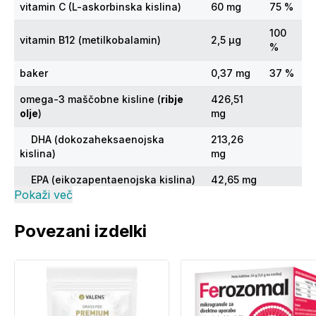
vitamin C (L-askorbinska kislina)
60 mg
75 %
100
vitamin B12 (metilkobalamin)
2,5 µg
%
baker
0,37 mg
37 %
omega-3 maščobne kisline (
ribje
426,51
olje
)
mg
DHA (dokozaheksaenojska
213,26
kislina)
mg
EPA (eikozapentaenojska kislina)
42,65 mg
Pokaži več
*PDV – priporočen dnevni vnos za odrasle
Povezani izdelki
*Priporočen dnevni vnos.
Sestavine
Ribje
olje (omega-3 maščobne kisline, EPA/DHA:
10/50), želirno sredstvo: želatina, zadrževalec vlage: