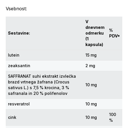
Vsebnost:
V
dnevnem
%
Sestavine:
odmerku
PDV*
(1
kapsula)
lutein
15 mg
zeaksantin
2 mg
SAFFRANAT suhi ekstrakt izvlečka
brazd vrtnega žafrana (
Crocus
10 mg
sativus
L.) s 7,5 % krocina, 3 %
safranala in 20 % polifenolov
resveratrol
10 mg
100
cink
10 mg
%