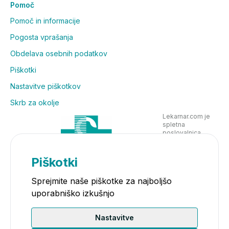
Pomoč
Pomoč in informacije
Pogosta vprašanja
Obdelava osebnih podatkov
Piškotki
Nastavitve piškotkov
Skrb za okolje
Lekarnar.com je
spletna
poslovalnica
Lekarne Nove
Poljane in posluje
v skladu z
Piškotki
zakonodajo
Sprejmite naše piškotke za najboljšo
uporabniško izkušnjo
Nastavitve