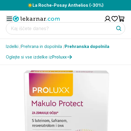
☀️
La Roche-Posay Anthelios (-30%)
Izdelki
/
Prehrana in dopolnila
/
Prehranska dopolnila
Oglejte si vse izdelke iz
Proluxx