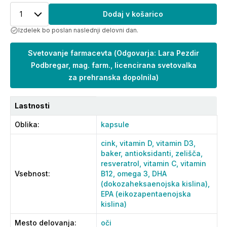
1
Dodaj v košarico
Izdelek bo poslan naslednji delovni dan.
Svetovanje farmacevta
(
Odgovarja: Lara Pezdir
Podbregar, mag. farm., licencirana svetovalka
za prehranska dopolnila
)
Lastnosti
Oblika
:
kapsule
cink,
vitamin D,
vitamin D3,
baker,
antioksidanti,
zelišča,
resveratrol,
vitamin C,
vitamin
Vsebnost
:
B12,
omega 3,
DHA
(dokozaheksaenojska kislina),
EPA (eikozapentaenojska
kislina)
Mesto delovanja
:
oči