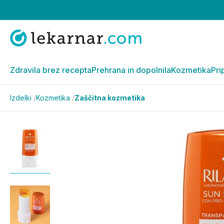
Zdravila brez recepta
Prehrana in dopolnila
Kozmetika
Pri
Izdelki
/
Kozmetika
/
Zaščitna kozmetika