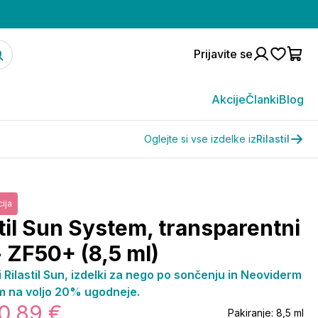
Prijavite se
Akcije
Članki
Blog
Oglejte si vse izdelke iz
Rilastil
ija
stil Sun System, transparentni
- ZF50+ (8,5 ml)
i Rilastil Sun, izdelki za nego po sončenju in Neoviderm
m na voljo 20% ugodneje.
0,89 €
Pakiranje:
8,5 ml