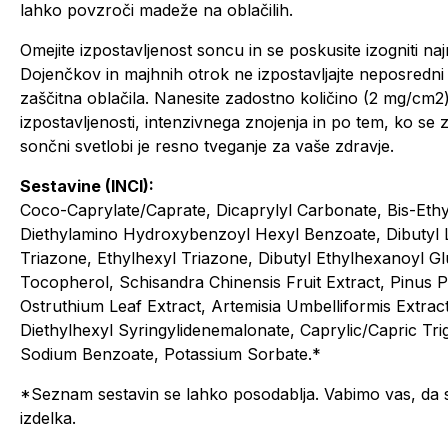
lahko povzroči madeže na oblačilih.
Omejite izpostavljenost soncu in se poskusite izogniti 
Dojenčkov in majhnih otrok ne izpostavljajte neposredni 
zaščitna oblačila. Nanesite zadostno količino (2 mg/cm2
izpostavljenosti, intenzivnega znojenja in po tem, ko se
sončni svetlobi je resno tveganje za vaše zdravje.
Sestavine (INCI):
Coco-Caprylate/Caprate, Dicaprylyl Carbonate, Bis-Eth
Diethylamino Hydroxybenzoyl Hexyl Benzoate, Dibutyl L
Triazone, Ethylhexyl Triazone, Dibutyl Ethylhexanoyl 
Tocopherol, Schisandra Chinensis Fruit Extract, Pinus
Ostruthium Leaf Extract, Artemisia Umbelliformis Extract ,
Diethylhexyl Syringylidenemalonate, Caprylic/Capric Trig
Sodium Benzoate, Potassium Sorbate.*
*Seznam sestavin se lahko posodablja. Vabimo vas, da s
izdelka.