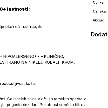
Oblika
:
50+ lastnosti:
Oznaka
:
Akcije
:
 okoli oči, ustnice, itd.
Dodatn
– HIPOALERGENO** – KLINIČNO,
STIRANO NA NIKELJ, KOBALT, KROM,
eobčutljivost kože.
e izdelek zaide v oči, jih temeljito sperite z
jte pogosto čez dan. Prisotnost sončnih filtrov