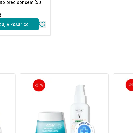
ito pred soncem (50
€
daj v košarico