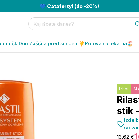
💙 Catafertyl (do -20%)
pomočki
Dom
Zaščita pred soncem☀️
Potovalna lekarna🏖️
Izbor
Akc
Rila
stik 
Izdelk
so va
1
13,62 €