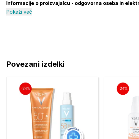
Informacije o proizvajalcu - odgovorna oseba in elekt
(klik).
Pokaži več
Povezani izdelki