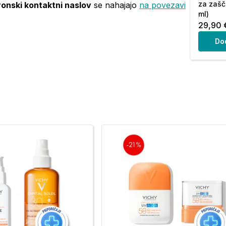
za zašč
ronski kontaktni naslov
se nahajajo
na povezavi
ml)
29,90 
Do