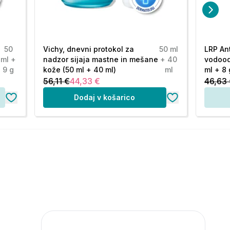
50
Vichy, dnevni protokol za
50 ml
LRP An
ml +
nadzor sijaja mastne in mešane
+ 40
vodood
9 g
kože (50 ml + 40 ml)
ml
ml + 8 
56,11 €
44,33 €
46,63
Dodaj v košarico