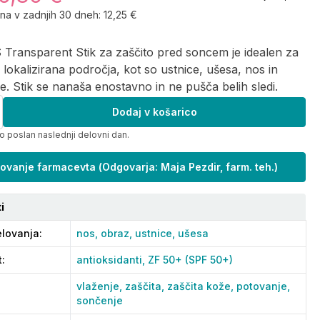
ena v zadnjih 30 dneh:
12,25 €
SS Transparent Stik za zaščito pred soncem je idealen za
a lokalizirana področja, kot so ustnice, ušesa, nos in
e. Stik se nanaša enostavno in ne pušča belih sledi.
Dodaj v košarico
o poslan naslednji delovni dan.
ovanje farmacevta
(
Odgovarja: Maja Pezdir, farm. teh.
)
i
lovanja
:
nos,
obraz,
ustnice,
ušesa
t
:
antioksidanti,
ZF 50+ (SPF 50+)
vlaženje,
zaščita,
zaščita kože,
potovanje,
sončenje