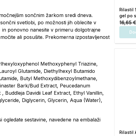
Rilastil
najmočnejšim sončnim žarkom sredi dneva.
gel po 
sončni svetlobi, po možnosti jih oblecite v
16,65 
) in ponovno nanesite v primeru dolgotrajne
Do
 zmočite ali posušite. Prekomerna izpostavljenost
ylhexyloxyphenol Methoxyphenyl Triazine,
auroyl Glutamide, Diethylhexyl Butamido
Glutamide, Butyl Methoxydibenzoylmethane,
 Pinaster Bark/Bud Extract, Peucedanum
 Buddleja Davidii Leaf Extract, Ethyl Vanillin,
lyceride, Diglycerin, Glycerin, Aqua (Water),
i ogledate sestavine, navedene na embalaži
Rilastil