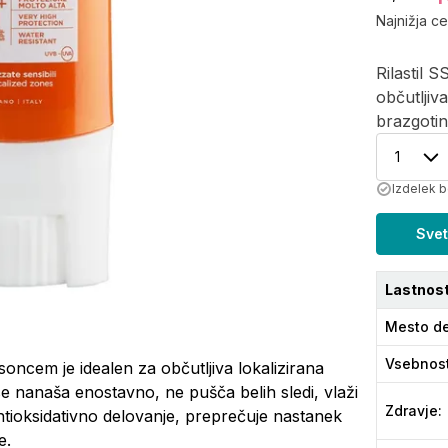
Najnižja c
Rilastil 
občutljiv
brazgotin
1
Izdelek b
Svet
Lastnost
Mesto de
Vsebnos
soncem je idealen za občutljiva lokalizirana
se nanaša enostavno, ne pušča belih sledi, vlaži
Zdravje
:
ntioksidativno delovanje, preprečuje nastanek
e.