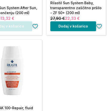
Rilastil Sun System Baby,
 Sun System After Sun,
transparentno zaščitno pršilo
sončenju (200 ml)
- ZF 50+ (200 ml)
€
13,32 €
27,90 €
22,33 €
daj v košarico
Dodaj v košarico
 AK 100-Repair, fluid