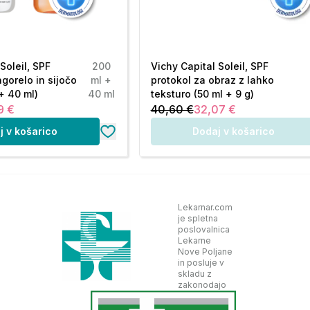
Soleil, SPF
200
Vichy Capital Soleil, SPF
agorelo in sijočo
ml +
protokol za obraz z lahko
+ 40 ml)
40 ml
teksturo (50 ml + 9 g)
9 €
40,60 €
32,07 €
j v košarico
Dodaj v košarico
Lekarnar.com
je spletna
poslovalnica
Lekarne
Nove Poljane
in posluje v
skladu z
zakonodajo