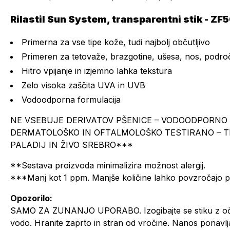
Rilastil Sun System, transparentni stik - ZF
Primerna za vse tipe kože, tudi najbolj občutljivo
Primeren za tetovaže, brazgotine, ušesa, nos, področje
Hitro vpijanje in izjemno lahka tekstura
Zelo visoka zaščita UVA in UVB
Vodoodporna formulacija
NE VSEBUJE DERIVATOV PŠENICE – VODOODPORNO 
DERMATOLOŠKO IN OFTALMOLOŠKO TESTIRANO – TE
PALADIJ IN ŽIVO SREBRO***
**Sestava proizvoda minimalizira možnost alergij.
***Manj kot 1 ppm. Manjše količine lahko povzročajo pr
Opozorilo:
SAMO ZA ZUNANJO UPORABO. Izogibajte se stiku z očmi. Č
vodo. Hranite zaprto in stran od vročine. Nanos ponavlja