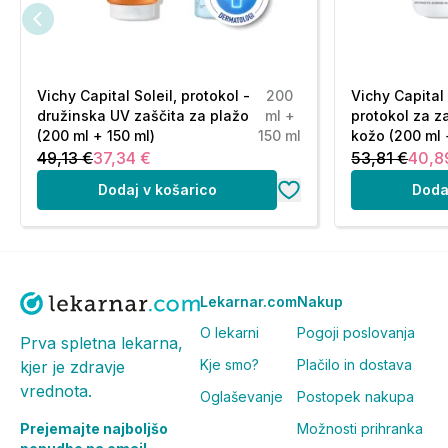
Vichy Capital Soleil, protokol -
200
Vichy Capital 
družinska UV zaščita za plažo
ml +
protokol za z
(200 ml + 150 ml)
150 ml
kožo (200 ml 
49,13 €
37,34 €
53,81 €
40,8
Dodaj v košarico
Doda
Lekarnar.com
Nakup
O lekarni
Pogoji poslovanja
Prva spletna lekarna,
Kje smo?
Plačilo in dostava
kjer je zdravje
vrednota.
Oglaševanje
Postopek nakupa
Prejemajte najboljšo
Možnosti prihranka