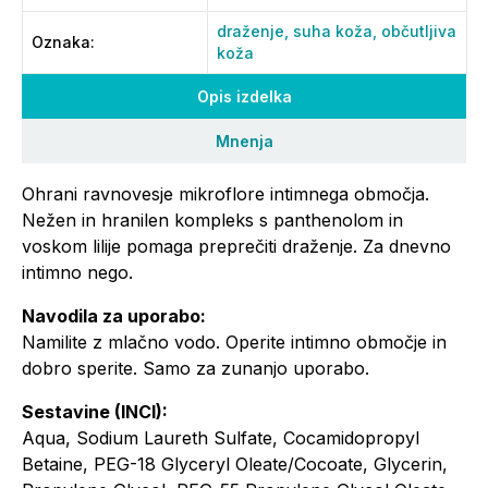
draženje,
suha koža,
občutljiva
Oznaka
:
koža
Opis izdelka
Mnenja
Ohrani ravnovesje mikroflore intimnega območja.
Nežen in hranilen kompleks s panthenolom in
voskom lilije pomaga preprečiti draženje. Za dnevno
intimno nego.
Navodila za uporabo:
Namilite z mlačno vodo. Operite intimno območje in
dobro sperite. Samo za zunanjo uporabo.
Sestavine (INCI):
Aqua, Sodium Laureth Sulfate, Cocamidopropyl
Betaine, PEG-18 Glyceryl Oleate/Cocoate, Glycerin,