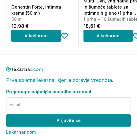
Multi-Gyn, vaginalna pr
Genestin Forte, intimna
in šumeče tablete za
krema (50 ml)
intimno higieno (1 prha +
50 ml
10 šumečih tablet)
1 prha + 10 šumečih tabl
19,98 €
18,61 €
V košarico
V košarico
Prva spletna lekarna, kjer je zdravje vrednota.
Prejemajte najboljšo ponudbo na email
Email
Prijavite se
Lekarnar.com