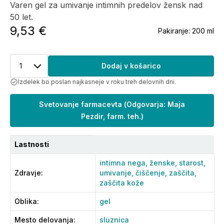
Varen gel za umivanje intimnih predelov žensk nad
50 let.
9,53 €
Pakiranje:
200 ml
1
Dodaj v košarico
Izdelek bo poslan najkasneje v roku treh delovnih dni.
Svetovanje farmacevta
(
Odgovarja: Maja
Pezdir, farm. teh.
)
Lastnosti
intimna nega,
ženske,
starost,
Zdravje
:
umivanje,
čiščenje,
zaščita,
zaščita kože
Oblika
:
gel
Mesto delovanja
:
sluznica