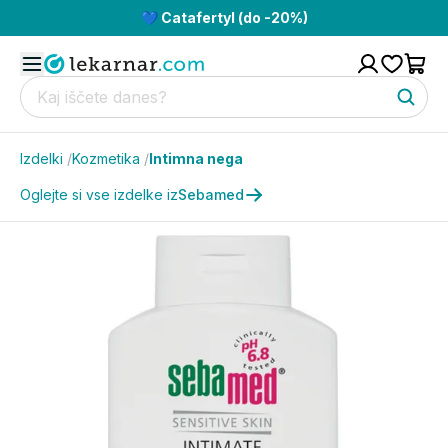
💙 Catafertyl (do -20%)
Izdelki
/
Kozmetika
/
Intimna nega
Oglejte si vse izdelke iz
Sebamed