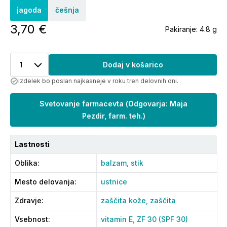
jagoda
češnja
3,70 €
Pakiranje:
4.8 g
1
Dodaj v košarico
Izdelek bo poslan najkasneje v roku treh delovnih dni.
Svetovanje farmacevta
(
Odgovarja: Maja
Pezdir, farm. teh.
)
Lastnosti
Oblika
:
balzam,
stik
Mesto delovanja
:
ustnice
Zdravje
:
zaščita kože,
zaščita
Vsebnost
:
vitamin E,
ZF 30 (SPF 30)