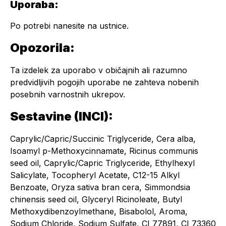
Uporaba:
Po potrebi nanesite na ustnice.
Opozorila:
Ta izdelek za uporabo v običajnih ali razumno
predvidljivih pogojih uporabe ne zahteva nobenih
posebnih varnostnih ukrepov.
Sestavine (INCI):
Caprylic/Capric/Succinic Triglyceride, Cera alba,
Isoamyl p-Methoxycinnamate, Ricinus communis
seed oil, Caprylic/Capric Triglyceride, Ethylhexyl
Salicylate, Tocopheryl Acetate, C12-15 Alkyl
Benzoate, Oryza sativa bran cera, Simmondsia
chinensis seed oil, Glyceryl Ricinoleate, Butyl
Methoxydibenzoylmethane, Bisabolol, Aroma,
Sodium Chloride, Sodium Sulfate, CI 77891, CI 73360