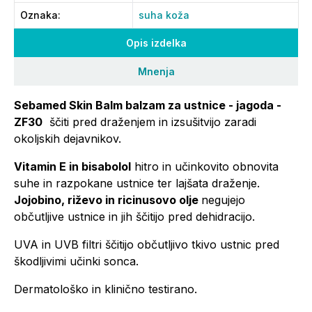
Oznaka
:
suha koža
Opis izdelka
Mnenja
Sebamed Skin Balm balzam za ustnice - jagoda -
ZF30
ščiti pred draženjem in izsušitvijo zaradi
okoljskih
dejavnikov.
Vitamin E in
bisabolol
hitro in
učinkovito obnovita
suhe in razpokane ustnice ter lajšata draženje.
Jojobino
, riževo in
ricinusovo olje
negujejo
občutljive ustnice in jih ščitijo pred dehidracijo.
UVA in UVB filtri
ščitijo občutljivo tkivo ustnic pred
škodljivimi učinki sonca.
Dermatološko in klinično
testirano.