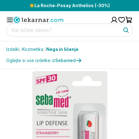
☀️
La Roche-Posay Anthelios (-30%)
Izdelki
/
Kozmetika
/
Nega in ličenje
Oglejte si vse izdelke iz
Sebamed