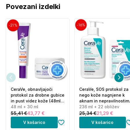
Povezani izdelki
CeraVe, obnavljajoči
CeraVe, SOS protokol za
protokol za drobne gubice
nego kože nagnjene k
in pust videz kože (48ml
aknam in nepravilnostim
+ 30 ml)
48 ml + 30 ml
(236 ml + 22 obližev)
236 ml + 22 obližev
55,41 €
43,77 €
25,34 €
21,29 €
V košarico
V košarico