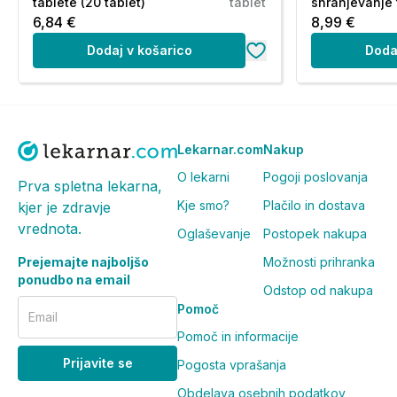
tablete (20 tablet)
tablet
shranjevanje t
6,84 €
8,99 €
Dodaj v košarico
Doda
Lekarnar.com
Nakup
O lekarni
Pogoji poslovanja
Prva spletna lekarna,
Kje smo?
Plačilo in dostava
kjer je zdravje
vrednota.
Oglaševanje
Postopek nakupa
Prejemajte najboljšo
Možnosti prihranka
ponudbo na email
Odstop od nakupa
Pomoč
Email
Pomoč in informacije
Prijavite se
Pogosta vprašanja
Obdelava osebnih podatkov