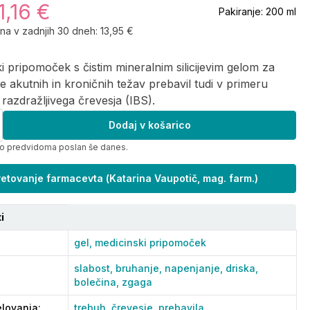
1,16 €
Pakiranje:
200 ml
ena v zadnjih 30 dneh:
13,95 €
i pripomoček s čistim mineralnim silicijevim gelom za
je akutnih in kroničnih težav prebavil tudi v primeru
razdražljivega črevesja (IBS).
Dodaj v košarico
bo predvidoma poslan še danes.
etovanje farmacevta
(
Katarina Vaupotič, mag. farm.
)
i
gel,
medicinski pripomoček
slabost,
bruhanje,
napenjanje,
driska,
bolečina,
zgaga
lovanja
:
trebuh,
črevesje,
prebavila