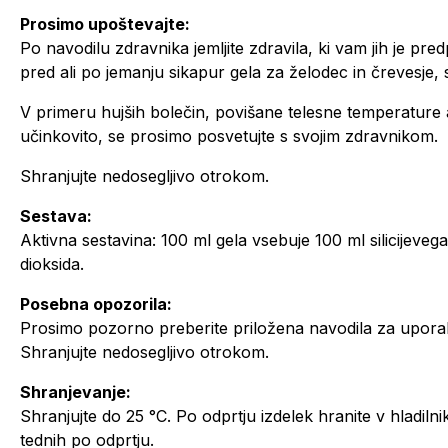
Prosimo upoštevajte:
Po navodilu zdravnika jemljite zdravila, ki vam jih je pre
pred ali po jemanju sikapur gela za želodec in črevesje, s
V primeru hujših bolečin, povišane telesne temperature a
učinkovito, se prosimo posvetujte s svojim zdravnikom.
Shranjujte nedosegljivo otrokom.
Sestava:
Aktivna sestavina: 100 ml gela vsebuje 100 ml silicijevega ge
dioksida.
Posebna opozorila:
Prosimo pozorno preberite priložena navodila za upora
Shranjujte nedosegljivo otrokom.
Shranjevanje:
Shranjujte do 25 °C. Po odprtju izdelek hranite v hladiln
tednih po odprtju.