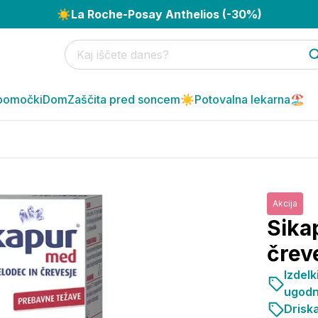
☀️
La Roche-Posay Anthelios (-30%)
pomočki
Dom
Zaščita pred soncem☀️
Potovalna lekarna🏖️
Akcija
Sika
črev
Izdelk
ugodn
Driska