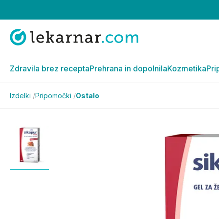
Zdravila brez recepta
Prehrana in dopolnila
Kozmetika
Pri
Izdelki
/
Pripomočki
/
Ostalo