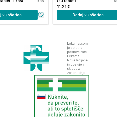
ablet (1 kos)
kos
(20 tablet)
t
11,21 €
j v košarico
Dodaj v košarico
Lekarnar.com
je spletna
poslovalnica
Lekarne
Nove Poljane
in posluje v
skladu z
zakonodajo