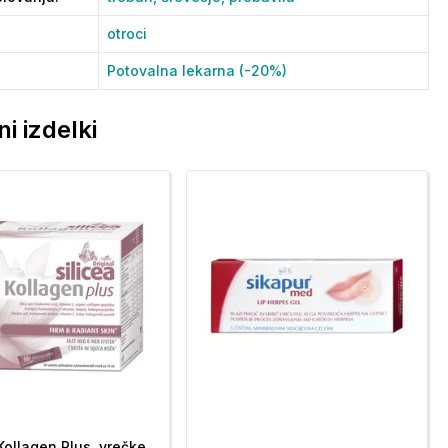
otroci
Potovalna lekarna (-20%)
i izdelki
 Kollagen Plus, vrečke