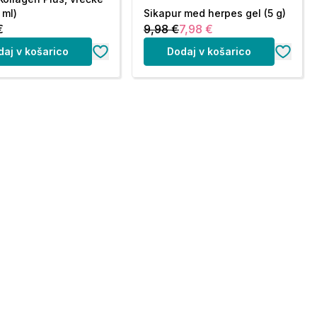
 ml)
Sikapur med herpes gel (5 g)
€
9,98 €
7,98 €
daj v košarico
Dodaj v košarico