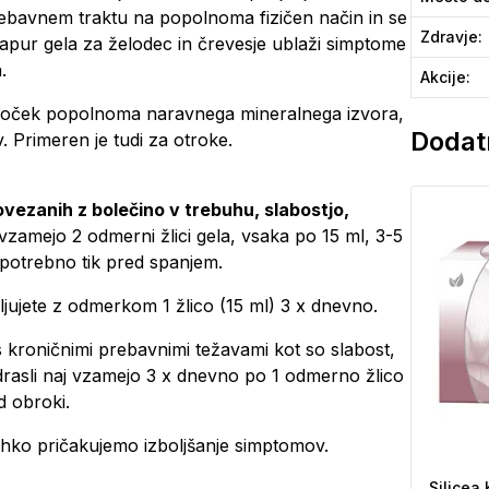
 prebavnem traktu na popolnoma fizičen način in se
Zdravje
:
kapur gela za želodec in črevesje ublaži simptome
.
Akcije
:
moček popolnoma naravnega mineralnega izvora,
Dodatn
 Primeren je tudi za otroke.
vezanih z bolečino v trebuhu, slabostjo,
 vzamejo 2 odmerni žlici gela, vsaka po 15 ml, 3-5
 potrebno tik pred spanjem.
aljujete z odmerkom 1 žlico (15 ml) 3 x dnevno.
 kroničnimi prebavnimi težavami kot so slabost,
odrasli naj vzamejo 3 x dnevno po 1 odmerno žlico
d obroki.
lahko pričakujemo izboljšanje simptomov.
Silicea