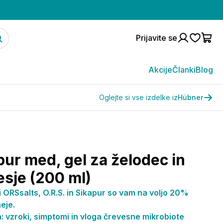
Prijavite se
Akcije
Članki
Blog
Oglejte si vse izdelke iz
Hübner
pur med, gel za želodec in
esje (200 ml)
i ORSsalts, O.R.S. in Sikapur so vam na voljo 20%
eje.
: vzroki, simptomi in vloga črevesne mikrobiote