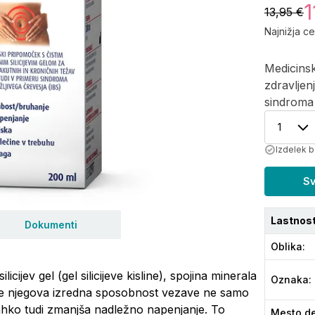
1
13,95 €
Najnižja c
Medicinsk
zdravljen
sindroma 
1
Izdelek 
Sv
Lastnost
Dokumenti
Oblika
:
icijev gel (gel silicijeve kisline), spojina minerala
Oznaka
:
ela je njegova izredna sposobnost vezave ne samo
lahko tudi zmanjša nadležno napenjanje. To
Mesto de