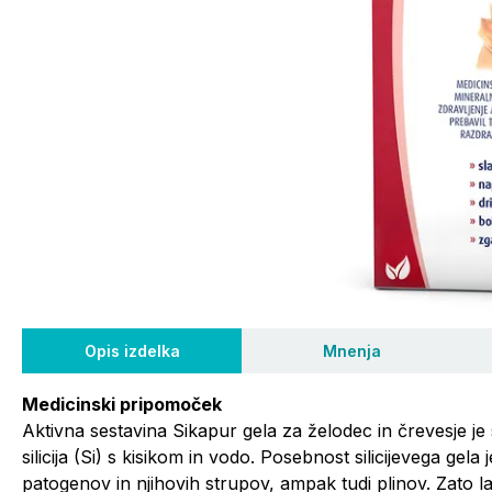
Opis izdelka
Mnenja
Medicinski pripomoček
Aktivna sestavina Sikapur gela za želodec in črevesje je sil
silicija (Si) s kisikom in vodo. Posebnost silicijevega g
patogenov in njihovih strupov, ampak tudi plinov. Zato 