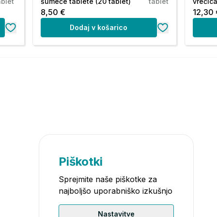
ablet
šumeče tablete (20 tablet)
tablet
vrečica
8,50 €
12,30 
Dodaj v košarico
Piškotki
Sprejmite naše piškotke za
najboljšo uporabniško izkušnjo
Nastavitve