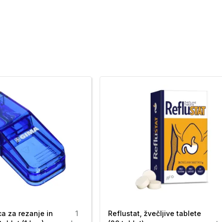
Nemčija.
Nemčija.
0 Ljubljana, Slovenija, e-mail: info.LJ@salus.eu
a za rezanje in
1
Reflustat, žvečljive tablete