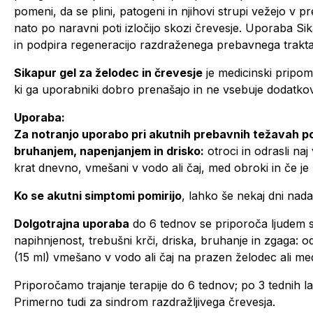
pomeni, da se plini, patogeni in njihovi strupi vežejo v
nato po naravni poti izločijo skozi črevesje. Uporaba Si
in podpira regeneracijo razdraženega prebavnega trakta
Sikapur gel za želodec in črevesje
je medicinski pripo
ki ga uporabniki dobro prenašajo in ne vsebuje dodatkov.
Uporaba:
Za notranjo uporabo pri akutnih prebavnih težavah po
bruhanjem, napenjanjem in drisko:
otroci in odrasli naj
krat dnevno, vmešani v vodo ali čaj, med obroki in če je
Ko se akutni simptomi pomirijo
, lahko še nekaj dni nad
Dolgotrajna uporaba
do 6 tednov se priporoča ljudem s
napihnjenost, trebušni krči, driska, bruhanje in zgaga: 
(15 ml) vmešano v vodo ali čaj na prazen želodec ali me
Priporočamo trajanje terapije do 6 tednov; po 3 tednih 
Primerno tudi za sindrom razdražljivega črevesja.