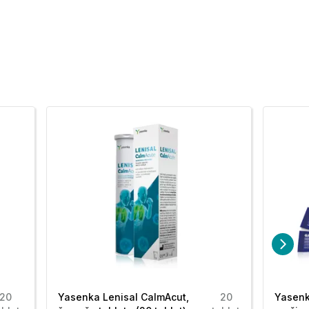
20
Yasenka Lenisal CalmAcut,
20
Yasenk