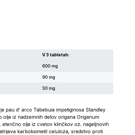
V 3 tabletah:
600 mg
90 mg
30 mg
korje pau d’ arco Tabebuia impetiginosa Standley
ično olje iz nadzemnih delov origana Origanum
 eterično olje iz cvetov klinčkov oz. nageljnovih
trijeva karboksimetil celuloza, sredstvo proti