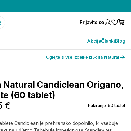
Prijavite se
Akcije
Članki
Blog
Oglejte si vse izdelke iz
Soria Natural
a Natural Candiclean Origano,
te (60 tablet)
5 €
Pakiranje:
60 tablet
ablete Candiclean je prehransko dopolnilo, ki vsebuje
rakt pau d’arco Tabebula impetigniosa Standley ter