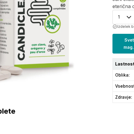
eterična 
1
Izdelek b
Svet
mag.
Lastnost
Oblika
:
Vsebnos
Zdravje
:
blete