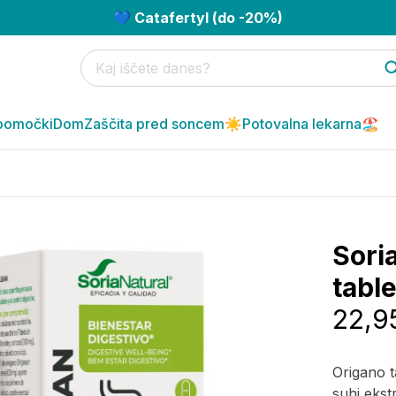
💙 Catafertyl (do -20%)
pomočki
Dom
Zaščita pred soncem☀️
Potovalna lekarna🏖️
Sori
table
22,9
Origano t
suhi ekst