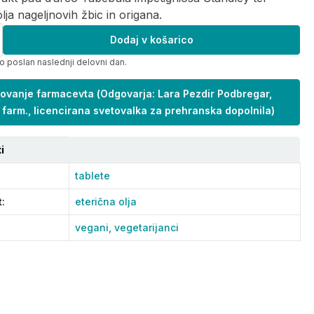
olja nageljnovih žbic in origana.
Dodaj v košarico
o poslan naslednji delovni dan.
ovanje farmacevta
(
Odgovarja: Lara Pezdir Podbregar,
 farm., licencirana svetovalka za prehranska dopolnila
)
i
tablete
t
:
eterična olja
vegani,
vegetarijanci