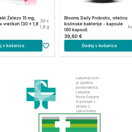
ekt Železo 15 mg,
Blooms Daily Probiotic, mlečno
30 x
v vrečkah (30 x 1,8
kislinske bakterije - kapsule
1,8 g
k
(60 kapsul)
39,60 €
j v košarico
Dodaj v košarico
Lekarnar.com
je spletna
poslovalnica
Lekarne
Nove Poljane
in posluje v
skladu z
zakonodajo