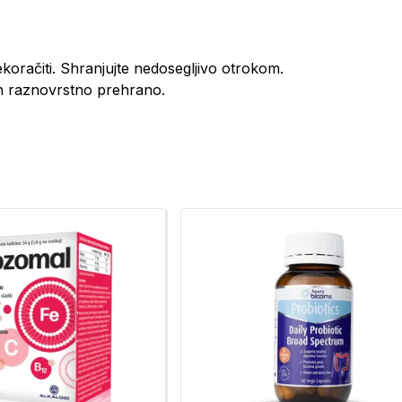
oračiti. Shranjujte nedosegljivo otrokom.
n raznovrstno prehrano.