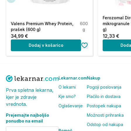
Ferozomal Dir
Valens Premium Whey Protein,
600
mikrogranule 
prašek (600 g)
g
g)
34,99 €
12,33 €
Dodaj v košarico
Doda
Lekarnar.com
Nakup
O lekarni
Pogoji poslovanja
Prva spletna lekarna,
Kje smo?
Plačilo in dostava
kjer je zdravje
vrednota.
Oglaševanje
Postopek nakupa
Prejemajte najboljšo
Možnosti prihranka
ponudbo na email
Odstop od nakupa
Pomoč