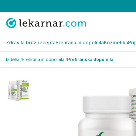
Zdravila brez recepta
Prehrana in dopolnila
Kozmetika
Pri
Izdelki
/
Prehrana in dopolnila
/
Prehranska dopolnila