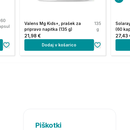
60
Valens Mg Kids+, prašek za
135
Solara
apsul
pripravo napitka (135 g)
g
(60 ka
21,98 €
27,43 
Dodaj v košarico
Piškotki