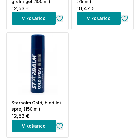
grelni gel (100 ml)
(75 ml)
12,53 €
10,47 €
V košarico
V košarico
Starbalm Cold, hladilni
sprej (150 ml)
12,53 €
V košarico