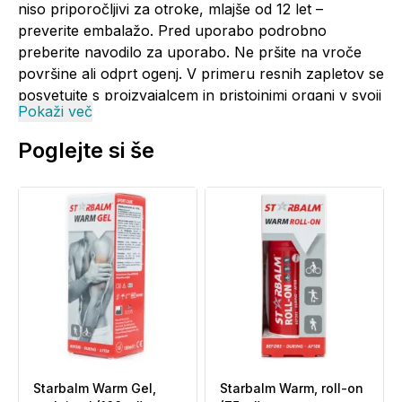
niso priporočljivi za otroke, mlajše od 12 let –
preverite embalažo. Pred uporabo podrobno
preberite navodilo za uporabo. Ne pršite na vroče
površine ali odprt ogenj. V primeru resnih zapletov se
posvetujte s proizvajalcem in pristojnimi organi v svoji
Pokaži več
državi.
Poglejte si še
Shranjevanje:
Hranite izven dosega otrok. Shranjujte na hladnem in
suhem mestu. Razpršilo hranite stran od sončne
svetlobe in ga ne izpostavljajte temperaturam nad 40
°C. Izdelek ni namenjen ponovni uporabi.
Starbalm Warm Gel,
Starbalm Warm, roll-on