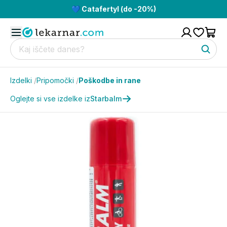
💙 Catafertyl (do -20%)
Izdelki
/
Pripomočki
/
Poškodbe in rane
Oglejte si vse izdelke iz
Starbalm