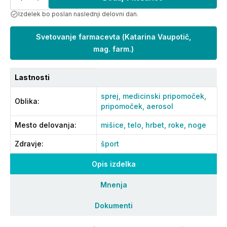
Izdelek bo poslan naslednji delovni dan.
Svetovanje farmacevta
(
Katarina Vaupotič,
mag. farm.
)
Lastnosti
sprej,
medicinski pripomoček,
Oblika
:
pripomoček,
aerosol
Mesto delovanja
:
mišice,
telo,
hrbet,
roke,
noge
Zdravje
:
šport
Opis izdelka
Mnenja
Dokumenti