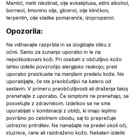
Mentol, metil nikotinat, olje evkaliptusa, etilni alkohol,
borneol, limonino olje, glicerol, olje klinčkov,
terpentin, olje sladke pomaranče, izopropanol.
Opozorila:
Ne vdihavajte razpršila in se izogibajte stiku z
očmi. Samo za zunanjo uporabo in le na
nepoškodovani koži. Pri osebah z občutljivo kožo
lahko izdelki povzročijo alergijsko reakcijo; pred
uporabo preizkusite na manjšem predelu kože. Ne
uporabljajte, če ste preobčutljivi na katero od
sestavin. V primeru preobčutljivosti ali draženja takoj
prenehajte z uporabo. Če simptomi ne prenehajo, se
posvetujte z zdravnikom. Izdelkov se ne sme
uporabljati v kombinaciji z obliži, ki imajo lepilno
površino po celotnem obodu, saj to preprečuje
ustrezno pritrditev. Ne nanašajte na predel okoli oči,
sluznice, rane ali razdraženo kožo. Nekateri izdelki