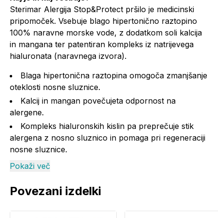
Sterimar Alergija Stop&Protect pršilo je medicinski
pripomoček. Vsebuje blago hipertonično raztopino
100% naravne morske vode, z dodatkom soli kalcija
in mangana ter patentiran kompleks iz natrijevega
hialuronata (naravnega izvora).
Blaga hipertonična raztopina omogoča zmanjšanje
oteklosti nosne sluznice.
Kalcij in mangan povečujeta odpornost na
alergene.
Kompleks hialuronskih kislin pa preprečuje stik
alergena z nosno sluznico in pomaga pri regeneraciji
nosne sluznice.
Pokaži več
Neto količina:
20 ml.
Navodila za uporabo
Povezani izdelki
Pritisnite pršilko in 2-krat na kratko razpršite
raztopino v vsako nosnico.