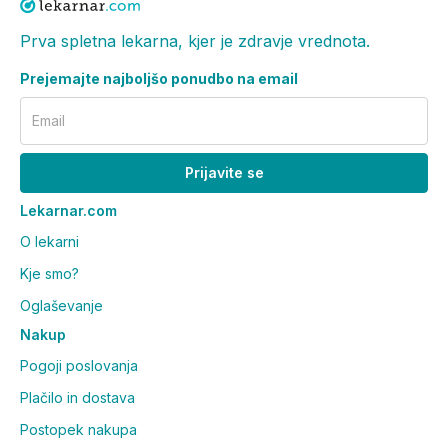
Opozorilo
Če imate vprašanje, se posvetujte s svojim
Prva spletna lekarna, kjer je zdravje vrednota.
farmacevtom ali zdravnikom. Uporaba se odsvetuje v
Prejemajte najboljšo ponudbo na email
primeru preobčutljivosti na katerokoli sestavino
raztopine. Izdelek shranjujte pri sobni temperaturi do
Email
25°C. Hranite zunaj dosega otrok. Rok uporabe je
naveden na embalaži in dnu vsebnika.
Prijavite se
Proizvajalec
: SOFIBEL - Laboratoire Fumoze, 110-
Lekarnar.com
114, rue Victor Hugo, Levallois - Perret, Francija
O lekarni
Distributer
: ARS PHRAMAE, d.o.o., Litostrojska
cesta 46A, 1000 Ljubljana
Kje smo?
Oglaševanje
Nakup
Pogoji poslovanja
Plačilo in dostava
Postopek nakupa