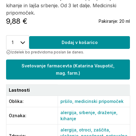
kihanje in lajša srbenje. Od 3 let dalje. Medicinski
pripomoček.
9,88 €
Pakiranje:
20 ml
1
Dodaj v košarico
Izdelek bo predvidoma poslan še danes.
Svetovanje farmacevta
(
Katarina Vaupotič,
mag. farm.
)
Lastnosti
Oblika
:
pršilo,
medicinski pripomoček
alergija,
srbenje,
draženje,
Oznaka
:
kihanje
alergija,
otroci,
zaščita,
Zdravje
:
vlaženje,
nosečnost,
potovalna