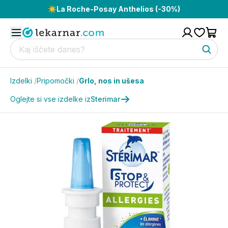
☀️
La Roche-Posay Anthelios (-30%)
Izdelki
/
Pripomočki
/
Grlo, nos in ušesa
Oglejte si vse izdelke iz
Sterimar