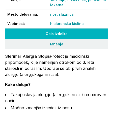
lekarna
Mesto delovanja
:
nos,
sluznica
Vsebnost
:
hialuronska kislina
Opis izdelka
Mnenja
Sterimar Alergija Stop&Protect je medicinski
pripomoček, ki je namenjen otrokom od 3. leta
starosti in odraslim. Uporabi se ob prvih znakih
alergije (alergijskega rinitisa).
Kako deluje?
Takoj ustavlja alergijo (alergijski rinitis) na naraven
način.
Močno zmanjša izcedek iz nosu.