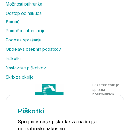
Možnosti prihranka
Odstop od nakupa
Pomoč
Pomoč in informacije
Pogosta vprašanja
Obdelava osebnih podatkov
Piškotki
Nastavitve piškotkov
Skrb za okolje
Lekarnar.com je
spletna
poslovalnica
Lekarne Nove
Poljane in posluje
v skladu z
Piškotki
zakonodajo
Sprejmite naše piškotke za najboljšo
uporabniško izkušnjo