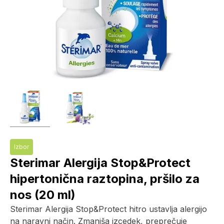
Izbor
Sterimar Alergija Stop&Protect
hipertonična raztopina, pršilo za
nos (20 ml)
Sterimar Alergija Stop&Protect hitro ustavlja alergijo
na naravni način. Zmanjša izcedek, preprečuje