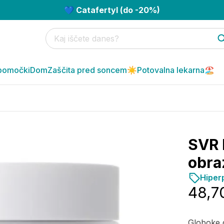
💙 Catafertyl (do -20%)
pomočki
Dom
Zaščita pred soncem☀️
Potovalna lekarna🏖️
SVR 
obra
Hiper
48,7
Globoke g