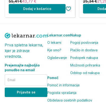
55,41 €
43,77 €
25,34 €
21,2
Dodaj v košarico
Doda
Lekarnar.com
Nakup
O lekarni
Pogoji poslovanja
Prva spletna lekarna,
Kje smo?
Plačilo in dostava
kjer je zdravje
vrednota.
Oglaševanje
Postopek nakupa
Prejemajte najboljšo
Možnosti prihranka
ponudbo na email
Odstop od nakupa
Pomoč
Email
Pomoč in informacije
Prijavite se
Pogosta vprašanja
Obdelava osebnih podatkov