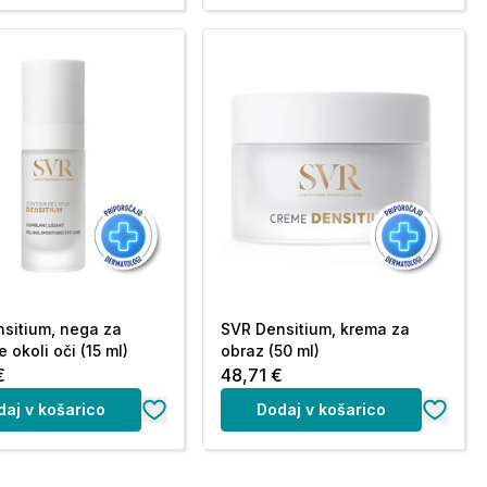
sitium, nega za
SVR Densitium, krema za
 okoli oči (15 ml)
obraz (50 ml)
€
48,71 €
daj v košarico
Dodaj v košarico