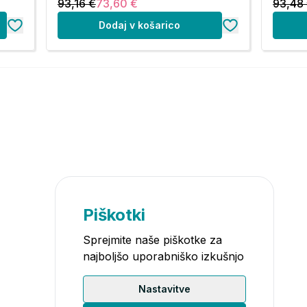
93,16 €
73,60 €
93,48
Dodaj v košarico
Piškotki
Sprejmite naše piškotke za
najboljšo uporabniško izkušnjo
Nastavitve