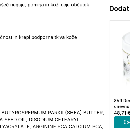
dišeč neguje, pomirja in koži daje občutek
Dodatn
tičnost in krepi podporna tkiva kože
SVR Den
dnevno 
 BUTYROSPERMUM PARKII (SHEA) BUTTER,
48,71 
A SEED OIL, DISODIUM CETEARYL
Do
LYACRYLATE, ARGININE PCA CALCIUM PCA,