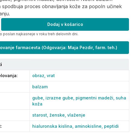
m spodbuja proces obnavljanja kože za popoln učinek
anju.
Dodaj v košarico
o poslan najkasneje v roku treh delovnih dni.
ovanje farmacevta
(
Odgovarja: Maja Pezdir, farm. teh.
)
i
lovanja
:
obraz,
vrat
balzam
gube,
izrazne gube,
pigmentni madeži,
suha
koža
starost,
ženske,
vlaženje
t
:
hialuronska kislina,
aminokisline,
peptidi