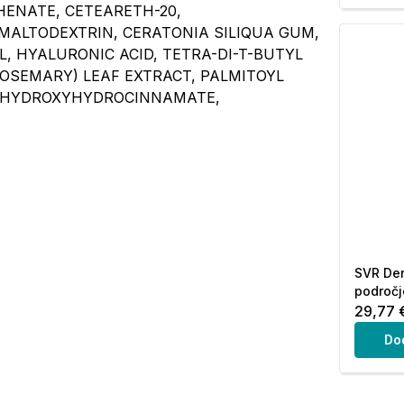
HENATE, CETEARETH-20,
ALTODEXTRIN, CERATONIA SILIQUA GUM,
, HYALURONIC ACID, TETRA-DI-T-BUTYL
(ROSEMARY) LEAF EXTRACT, PALMITOYL
T, HYDROXYHYDROCINNAMATE,
SVR Den
področje
29,77 
Do