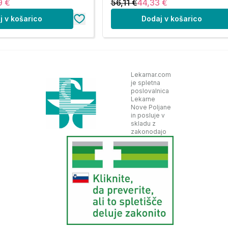
9 €
56,11 €
44,33 €
j v košarico
Dodaj v košarico
Lekarnar.com
je spletna
poslovalnica
Lekarne
Nove Poljane
in posluje v
skladu z
zakonodajo