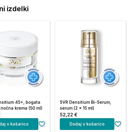
i izdelki
sitium 45+, bogata
SVR Densitium Bi-Serum,
nočna krema (50 ml)
serum (2 x 15 ml)
€
52,22 €
daj v košarico
Dodaj v košarico