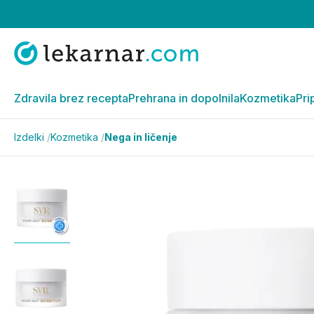
Zdravila brez recepta
Prehrana in dopolnila
Kozmetika
Pri
Izdelki
/
Kozmetika
/
Nega in ličenje