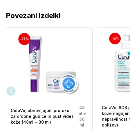
Povezani izdelki
48
CeraVe, SOS 
CeraVe, obnavljajoči protokol
ml +
kože nagnjen
za drobne gubice in pust videz
30
nepravilnosti
kože (48ml + 30 ml)
ml
obližev)