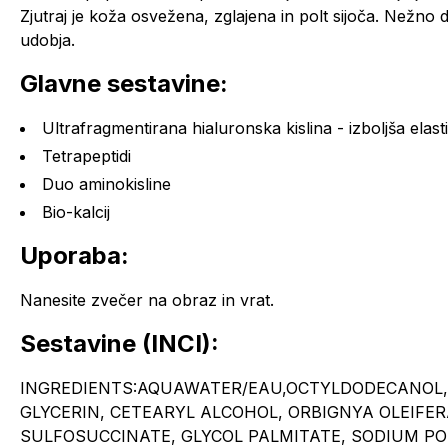
Zjutraj je koža osvežena, zglajena in polt sijoča. Nežno 
udobja.
Glavne sestavine:
Ultrafragmentirana hialuronska kislina - izboljša elas
Tetrapeptidi
Duo aminokisline
Bio-kalcij
Uporaba:
Nanesite zvečer na obraz in vrat.
Sestavine (INCI):
INGREDIENTS:AQUAWATER/EAU,OCTYLDODECANOL,
GLYCERIN, CETEARYL ALCOHOL, ORBIGNYA OLEIFER
SULFOSUCCINATE, GLYCOL PALMITATE, SODIUM PO