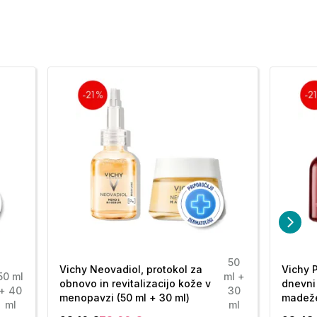
50
Vichy Neovadiol, protokol za
Vichy P
50 ml
ml +
obnovo in revitalizacijo kože v
dnevni
+ 40
30
menopavzi (50 ml + 30 ml)
madeže
ml
ml