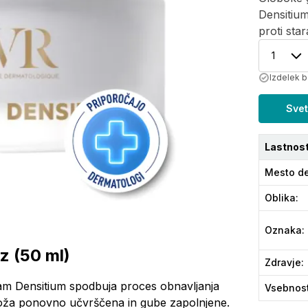
Densitiu
proti star
1
Izdelek b
Svet
Lastnost
Mesto de
Oblika
:
Oznaka
:
z (50 ml)
Zdravje
:
zam Densitium spodbuja proces obnavljanja
Vsebnos
 koža ponovno učvrščena in gube zapolnjene.