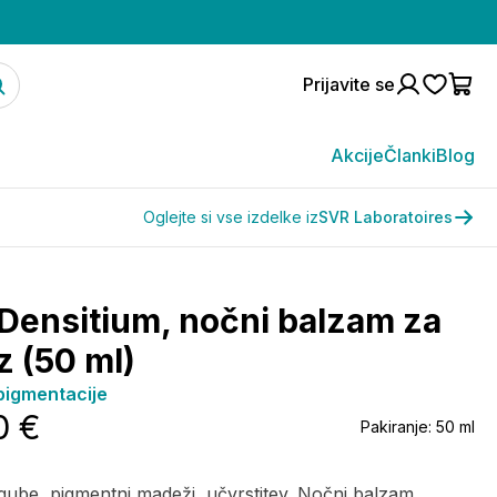
Prijavite se
Akcije
Članki
Blog
Oglejte si vse izdelke iz
SVR Laboratoires
Densitium, nočni balzam za
z (50 ml)
pigmentacije
0 €
Pakiranje:
50 ml
ube, pigmentni madeži, učvrstitev. Nočni balzam