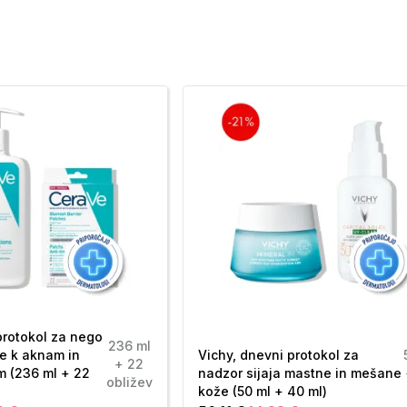
protokol za nego
236 ml
e k aknam in
Vichy, dnevni protokol za
+ 22
m (236 ml + 22
nadzor sijaja mastne in mešane
obližev
kože (50 ml + 40 ml)