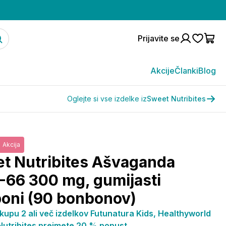
Prijavite se
Akcije
Članki
Blog
Oglejte si vse izdelke iz
Sweet Nutribites
Akcija
t Nutribites Ašvaganda
66 300 mg, gumijasti
oni (90 bonbonov)
kupu 2 ali več izdelkov Futunatura Kids, Healthyworld
 Nutribites prejmete 20 % popust.