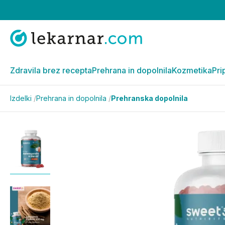
Zdravila brez recepta
Prehrana in dopolnila
Kozmetika
Pri
Izdelki
/
Prehrana in dopolnila
/
Prehranska dopolnila