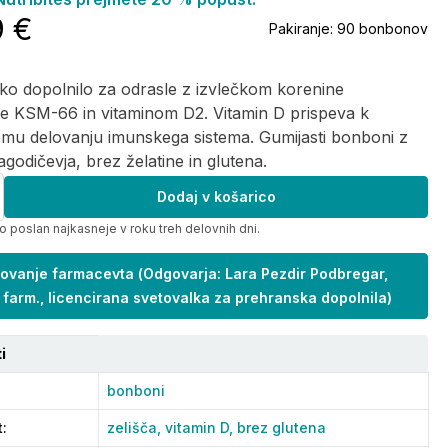
9 €
Pakiranje:
90 bonbonov
o dopolnilo za odrasle z izvlečkom korenine
e KSM-66 in vitaminom D2. Vitamin D prispeva k
mu delovanju imunskega sistema. Gumijasti bonboni z
godičevja, brez želatine in glutena.
Dodaj v košarico
o poslan najkasneje v roku treh delovnih dni.
ovanje farmacevta
(
Odgovarja: Lara Pezdir Podbregar,
 farm., licencirana svetovalka za prehranska dopolnila
)
i
bonboni
t
:
zelišča,
vitamin D,
brez glutena