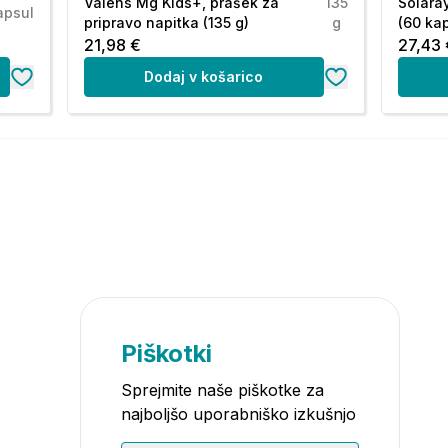
Valens Mg Kids+, prašek za
135
Solara
apsul
pripravo napitka (135 g)
g
(60 ka
21,98 €
27,43 
Dodaj v košarico
Piškotki
Sprejmite naše piškotke za
najboljšo uporabniško izkušnjo