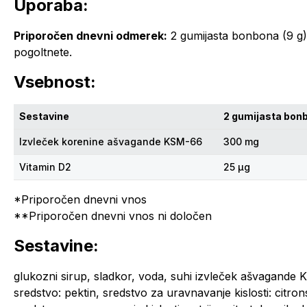
Uporaba:
Priporočen dnevni odmerek:
2 gumijasta bonbona (9 g)
pogoltnete.
Vsebnost:
Sestavine
2 gumijasta bonb
Izvleček korenine ašvagande KSM-66
300 mg
Vitamin D2
25 μg
*Priporočen dnevni vnos
**Priporočen dnevni vnos ni določen
Sestavine:
glukozni sirup, sladkor, voda, suhi izvleček ašvagande 
sredstvo: pektin, sredstvo za uravnavanje kislosti: citro