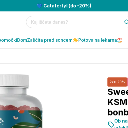
💙 Catafertyl (do -20%)
pomočki
Dom
Zaščita pred soncem☀️
Potovalna lekarna🏖️
2x=-20%
Swee
KSM-
bonb
Ob na
in/ali