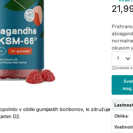
21,9
Prehransk
ašvagand
normalne
okusom ja
1
Izdelek b
Svet
mag.
Lastnost
polnilo v obliki gumijastih bonbonov, ki združuje
tamin D2.
Oblika
:
Vsebnos