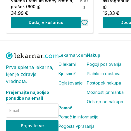
Shranjevanje:
Valens Premium Whey Protein,
600
mikrogranule 
prašek (600 g)
g
g)
34,99 €
12,33 €
Shranjujte na hladnem (do 25 °C) in suhem mestu (relat
svetlobo. Shranjevati nedosegljivo otrokom!
Dodaj v košarico
Doda
Pogosta vprašanja in odgovori (FAQ)
Kolikšen je priporočen dnevni odme
Lekarnar.com
Nakup
Priporočen dnevni odmerek sta 2 gumijasta bonbona (9
O lekarni
Pogoji poslovanja
Prva spletna lekarna,
pogoltnete. Pakiranje 90 bonbonov zadostuje za 45 dn
Kje smo?
Plačilo in dostava
kjer je zdravje
Kaj je izvleček ašvagande KSM-66?
vrednota.
Oglaševanje
Postopek nakupa
Prejemajte najboljšo
Možnosti prihranka
KSM-66 je patentirani izvleček, pridobljen izključno iz 
ponudbo na email
se brez uporabe alkohola in drugih kemičnih topil, kar 
Odstop od nakupa
Pomoč
rastline.
Email
Pomoč in informacije
Za koga ta izdelek ni primeren?
Prijavite se
Pogosta vprašanja