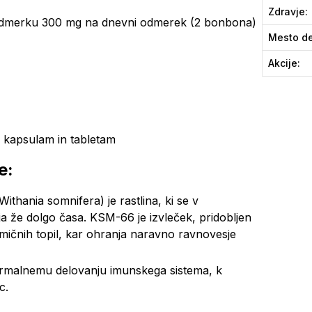
Zdravje
:
 odmerku 300 mg na dnevni odmerek (2 bonbona)
Mesto de
Akcije
:
a kapsulam in tabletam
e:
thania somnifera) je rastlina, ki se v
lja že dolgo časa. KSM-66 je izvleček, pridobljen
emičnih topil, kar ohranja naravno ravnovesje
ormalnemu delovanju imunskega sistema, k
c.