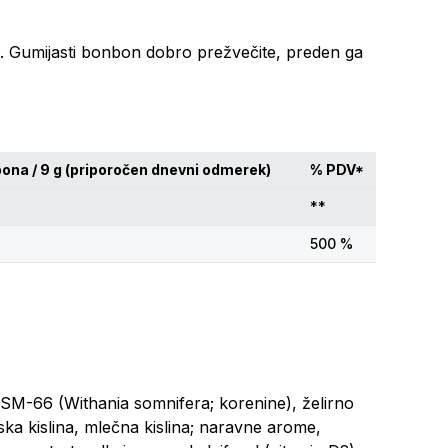
. Gumijasti bonbon dobro prežvečite, preden ga
ona / 9 g (priporočen dnevni odmerek)
% PDV*
**
500 %
KSM-66 (Withania somnifera; korenine), želirno
nska kislina, mlečna kislina; naravne arome,