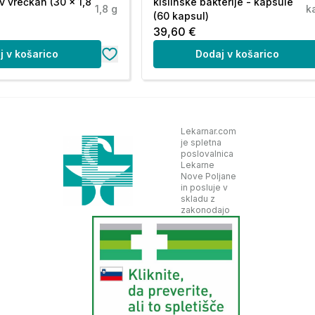
v vrečkah (30 x 1,8
kislinske bakterije - kapsule
1,8 g
k
(60 kapsul)
39,60 €
ivna vlažnost do 60 %), zaščiteno pred sončno
j v košarico
Dodaj v košarico
:
rek?
Lekarnar.com
je spletna
 g). Bonbon dobro prežvečite, preden ga
poslovalnica
evnih odmerkov.
Lekarne
Nove Poljane
in posluje v
skladu z
zakonodajo
korenin ašvagande (Withania somnifera). Pridobiva
ohranja naravno ravnovesje aktivnih sestavin