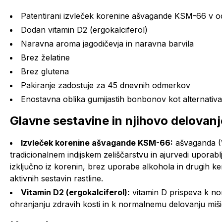
Patentirani izvleček korenine ašvagande KSM-66 v
Dodan vitamin D2 (ergokalciferol)
Naravna aroma jagodičevja in naravna barvila
Brez želatine
Brez glutena
Pakiranje zadostuje za 45 dnevnih odmerkov
Enostavna oblika gumijastih bonbonov kot alternativ
Glavne sestavine in njihovo delovanj
Izvleček korenine ašvagande KSM-66:
ašvaganda (Wi
tradicionalnem indijskem zeliščarstvu in ajurvedi uporab
izključno iz korenin, brez uporabe alkohola in drugih k
aktivnih sestavin rastline.
Vitamin D2 (ergokalciferol):
vitamin D prispeva k n
ohranjanju zdravih kosti in k normalnemu delovanju miši