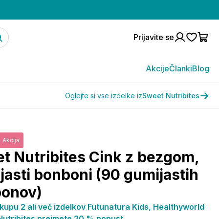
Prijavite se
Akcije
Članki
Blog
Oglejte si vse izdelke iz
Sweet Nutribites
Akcija
t Nutribites Cink z bezgom,
jasti bonboni (90 gumijastih
onov)
kupu 2 ali več izdelkov Futunatura Kids, Healthyworld
 Nutribites prejmete 20 % popust.