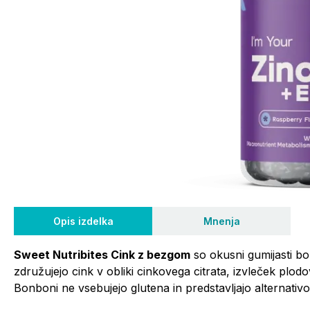
Opis izdelka
Mnenja
Sweet Nutribites Cink z bezgom
so okusni gumijasti b
združujejo cink v obliki cinkovega citrata, izvleček plod
Bonboni ne vsebujejo glutena in predstavljajo alternativ