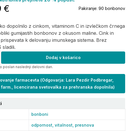
9 €
Pakiranje:
90 bonbonov
ko dopolnilo z cinkom, vitaminom C in izvlečkom črnega
bliki gumijastih bonbonov z okusom maline. Cink in
 prispevata k delovanju imunskega sistema. Brez
 sladili.
Dodaj v košarico
o poslan naslednji delovni dan.
ovanje farmacevta
(
Odgovarja: Lara Pezdir Podbregar,
 farm., licencirana svetovalka za prehranska dopolnila
)
i
bonboni
odpornost,
vitalnost,
presnova