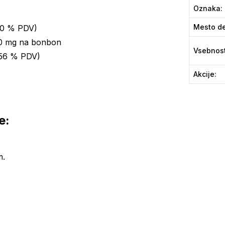
Oznaka
:
Mesto de
40 % PDV)
50 mg na bonbon
Vsebnos
(56 % PDV)
Akcije
:
e:
m.