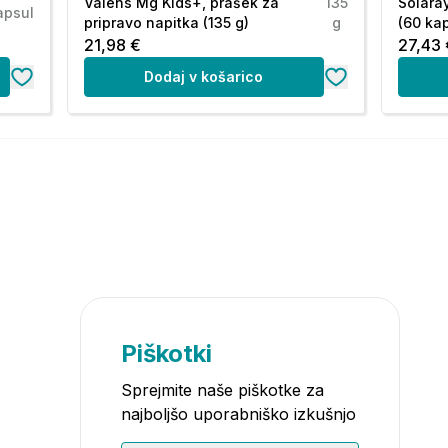
Valens Mg Kids+, prašek za
135
Solara
apsul
pripravo napitka (135 g)
g
(60 ka
21,98 €
27,43 
Dodaj v košarico
Piškotki
Sprejmite naše piškotke za
najboljšo uporabniško izkušnjo