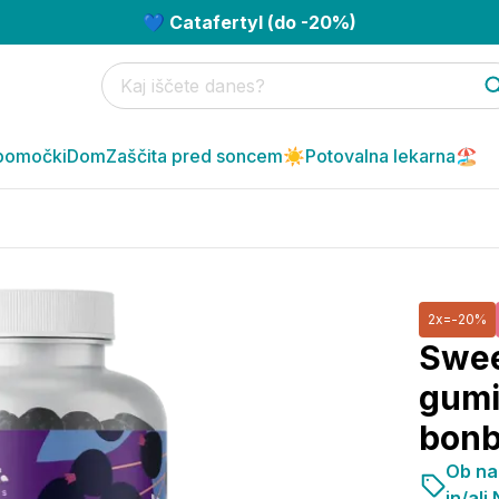
💙 Catafertyl (do -20%)
pomočki
Dom
Zaščita pred soncem☀️
Potovalna lekarna🏖️
2x=-20%
Swee
gumi
bonb
Ob na
in/ali