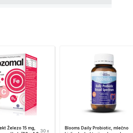
56 %
40 %
min C), izvleček plodov črnega bezga (
Sambucus
a (barvilo), kislini: citronska in mlečna kislina,
 citrat (cink), naravna aroma, rastlinsko (palmovo)
čni na katero drugo sestavino, preverite seznam
ekt Železo 15 mg,
Blooms Daily Probiotic, mlečno
30 x