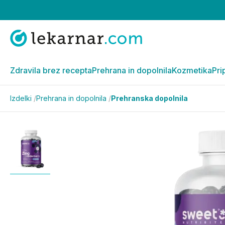
Zdravila brez recepta
Prehrana in dopolnila
Kozmetika
Pri
Izdelki
/
Prehrana in dopolnila
/
Prehranska dopolnila