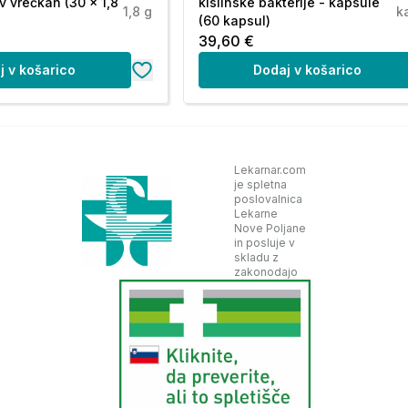
v vrečkah (30 x 1,8
kislinske bakterije - kapsule
1,8 g
k
(60 kapsul)
39,60 €
j v košarico
Dodaj v košarico
 prekoračiti. Prehransko dopolnilo ni
 zdrav način življenja. Ni primerno za otroke,
dravil ali zdravstvenih težav se posvetujte z
Lekarnar.com
je spletna
poslovalnica
Lekarne
Nove Poljane
in posluje v
skladu z
elativna vlaga), zaščiteno pred sončno svetlobo.
zakonodajo
:
onbon?