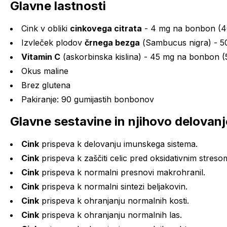
Glavne lastnosti
Cink v obliki
cinkovega citrata
- 4 mg na bonbon (
Izvleček plodov
črnega bezga
(
Sambucus nigra
) - 
Vitamin C
(askorbinska kislina) - 45 mg na bonbon 
Okus maline
Brez glutena
Pakiranje: 90 gumijastih bonbonov
Glavne sestavine in njihovo delovanj
Cink
prispeva k delovanju imunskega sistema.
Cink
prispeva k zaščiti celic pred oksidativnim streso
Cink
prispeva k normalni presnovi makrohranil.
Cink
prispeva k normalni sintezi beljakovin.
Cink
prispeva k ohranjanju normalnih kosti.
Cink
prispeva k ohranjanju normalnih las.