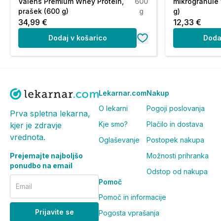
Neto vsebina:
Valens Premium Whey Protein,
600
mikrogranule 
prašek (600 g)
g
g)
34,99 €
12,33 €
Neto = 180 g
(90 gumijastih bonbonov)
Dodaj v košarico
Doda
Opozorila:
Priporočene dnevne količine oziroma odmerka se ne sme
nadomestek za uravnoteženo in raznovrstno prehrano ter
mlajše od 3 let. V primeru nosečnosti, dojenja, jemanja z
Lekarnar.com
Nakup
zdravnikom.
O lekarni
Pogoji poslovanja
Prva spletna lekarna,
Shranjevanje:
Kje smo?
Plačilo in dostava
kjer je zdravje
vrednota.
Oglaševanje
Postopek nakupa
Shranjujte na hladnem (pod 25 °C) in suhem (pod 60 % r
Prejemajte najboljšo
Možnosti prihranka
Shranjevati nedosegljivo otrokom!
ponudbo na email
Odstop od nakupa
Pogosta vprašanja in odgovori (FAQ)
Pomoč
Email
Pomoč in informacije
Koliko cinka vsebuje en gumijasti b
Prijavite se
Pogosta vprašanja