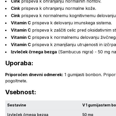
Cink
prispeva k ohranjanju normalnih nohtov.
Cink
prispeva k ohranjanju normalne kože.
Cink
prispeva k normalnemu kognitivnemu delovanju
Vitamin C
prispeva k delovanju imunskega sistema.
Vitamin C
prispeva k zaščiti celic pred oksidativnim s
Vitamin C
prispeva k normalnemu delovanju živčnega
Vitamin C
prispeva k zmanjšanju utrujenosti in izčrpa
Izvleček črnega bezga
(
Sambucus nigra
) - 50 mg n
Uporaba:
Priporočen dnevni odmerek:
1 gumijasti bonbon. Pripo
pogoltnete.
Vsebnost:
Sestavine
V 1 gumijastem bo
Izvleček črnega bezga
50 mg