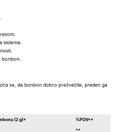
.
tresom.
 sistema.
nosti.
a bonbon.
roča se, da bonbon dobro prežvečite, preden ga
nbonu (2 g)*
%PDV**
**