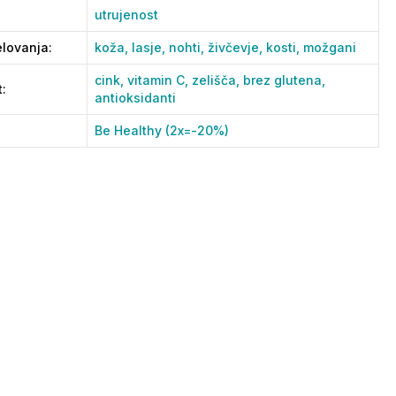
utrujenost
lovanja
:
koža,
lasje,
nohti,
živčevje,
kosti,
možgani
cink,
vitamin C,
zelišča,
brez glutena,
t
:
antioksidanti
Be Healthy (2x=-20%)