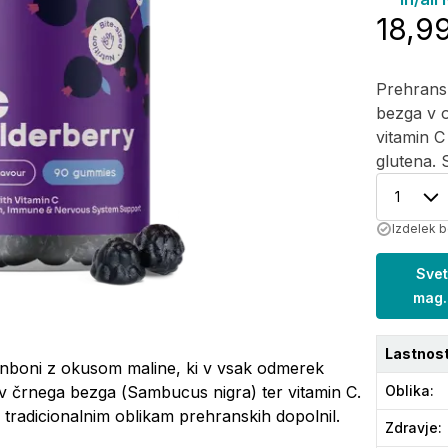
18,9
Prehrans
bezga v o
vitamin C
glutena. S
1
Izdelek b
Svet
mag.
Lastnost
onboni z okusom maline, ki v vsak odmerek
ov črnega bezga (
Sambucus nigra
) ter vitamin C.
Oblika
:
o tradicionalnim oblikam prehranskih dopolnil.
Zdravje
: