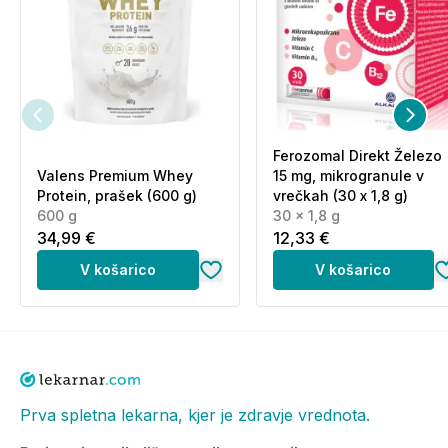
uravnoteženo prehrano. Pomembno je upoštevati
uravnoteženo in raznoliko prehrano ter zdrav način
življenja. Osebe, ki jemljejo zdravila, naj se pred
uporabo posvetujejo z zdravnikom. Ni priporočljivo
za nosečnice in doječe mamice.
Ferozomal Direkt Železo
Valens Premium Whey
15 mg, mikrogranule v
Protein, prašek (600 g)
vrečkah (30 x 1,8 g)
600 g
30 x 1,8 g
34,99 €
12,33 €
V košarico
V košarico
Prva spletna lekarna, kjer je zdravje vrednota.