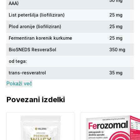
50 mg
AAA)
List peteršilja (liofiliziran)
25 mg
Plod aronije (liofiliziran)
25 mg
Fermentiran korenik kurkume
25 mg
BioSNEDS ResveraSol
350 mg
od tega:
trans-resveratrol
35 mg
Pokaži več
Vegetarijanski ovoj kapsule (hidroksi propil
190 mg
metil celuloza)
Povezani izdelki
Opozorila:
Hraniti izven dosega majhnih otrok. Priporočenega
dnevnega odmerka se ne sme prekoračiti.
Prehransko dopolnilo ni nadomestilo za