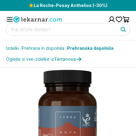
☀️
La Roche-Posay Anthelios (-30%)
Izdelki
/
Prehrana in dopolnila
/
Prehranska dopolnila
Oglejte si vse izdelke iz
Terranova