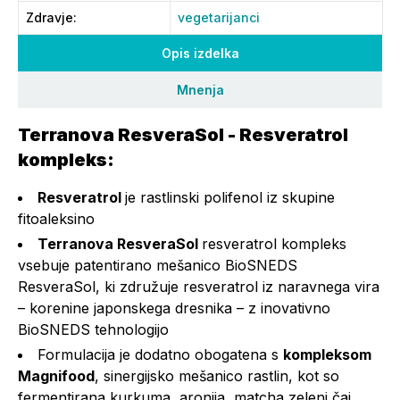
Zdravje
:
vegetarijanci
Opis izdelka
Mnenja
Terranova ResveraSol - Resveratrol
kompleks:
Resveratrol
je rastlinski polifenol iz skupine
fitoaleksino
Terranova ResveraSol
resveratrol kompleks
vsebuje patentirano mešanico BioSNEDS
ResveraSol, ki združuje resveratrol iz naravnega vira
– korenine japonskega dresnika – z inovativno
BioSNEDS tehnologijo
Formulacija je dodatno obogatena s
kompleksom
Magnifood
, sinergijsko mešanico rastlin, kot so
fermentirana kurkuma, aronija, matcha zeleni čaj,