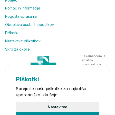
Pomoč
Pomoč in informacije
Pogosta vprašanja
Obdelava osebnih podatkov
Piškotki
Nastavitve piškotkov
Skrb za okolje
Lekarnar.com je
spletna
poslovalnica
Lekarne Nove
Poljane in posluje
v skladu z
Piškotki
zakonodajo
Sprejmite naše piškotke za najboljšo
uporabniško izkušnjo
Nastavitve