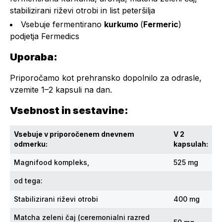
stabilizirani riževi otrobi in list peteršilja
Vsebuje fermentirano
kurkumo
(
Fermeric
)
podjetja Fermedics
Uporaba:
Priporočamo kot prehransko dopolnilo za odrasle,
vzemite 1–2 kapsuli na dan.
Vsebnost in sestavine:
Vsebuje v priporočenem dnevnem
V 2
odmerku:
kapsulah:
Magnifood kompleks,
525 mg
od tega:
Stabilizirani riževi otrobi
400 mg
Matcha zeleni čaj (ceremonialni razred