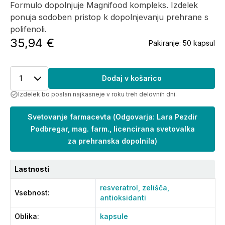
Formulo dopolnjuje Magnifood kompleks. Izdelek
ponuja sodoben pristop k dopolnjevanju prehrane s
polifenoli.
35,94 €
Pakiranje:
50 kapsul
1
Dodaj v košarico
Izdelek bo poslan najkasneje v roku treh delovnih dni.
Svetovanje farmacevta
(
Odgovarja: Lara Pezdir
Podbregar, mag. farm., licencirana svetovalka
za prehranska dopolnila
)
Lastnosti
resveratrol,
zelišča,
Vsebnost
:
antioksidanti
Oblika
:
kapsule