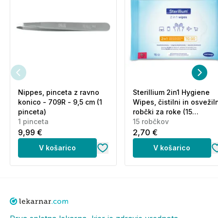
Nippes, pinceta z ravno
Sterillium 2in1 Hygiene
konico - 709R - 9,5 cm (1
Wipes, čistilni in osvežil
pinceta)
robčki za roke (15
1 pinceta
robčkov)
15 robčkov
9,99 €
2,70 €
V košarico
V košarico