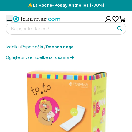
☀️
La Roche-Posay Anthelios (-30%)
Izdelki
/
Pripomočki
/
Osebna nega
Oglejte si vse izdelke iz
Tosama