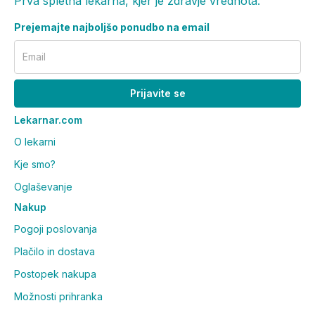
Prva spletna lekarna, kjer je zdravje vrednota.
Prejemajte najboljšo ponudbo na email
Email
Prijavite se
Lekarnar.com
O lekarni
Kje smo?
Oglaševanje
Nakup
Pogoji poslovanja
Plačilo in dostava
Postopek nakupa
Možnosti prihranka