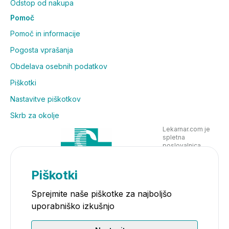
Odstop od nakupa
Pomoč
Pomoč in informacije
Pogosta vprašanja
Obdelava osebnih podatkov
Piškotki
Nastavitve piškotkov
Skrb za okolje
Lekarnar.com je
spletna
poslovalnica
Lekarne Nove
Poljane in posluje
v skladu z
Piškotki
zakonodajo
Sprejmite naše piškotke za najboljšo
uporabniško izkušnjo