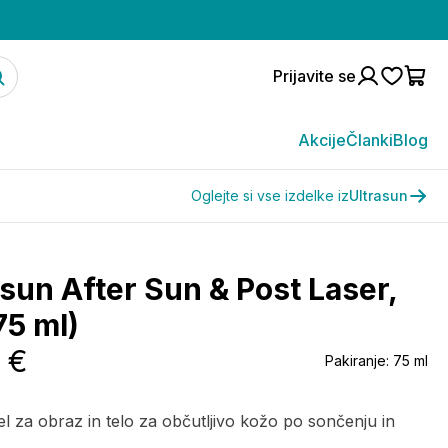
Prijavite se
Akcije
Članki
Blog
Oglejte si vse izdelke iz
Ultrasun
asun After Sun & Post Laser,
75 ml)
 €
Pakiranje:
75 ml
gel za obraz in telo za občutljivo kožo po sončenju in