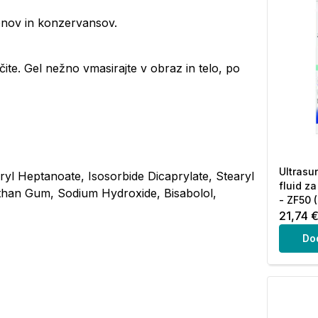
konov in konzervansov.
čite. Gel nežno vmasirajte v obraz in telo, po
Ultrasu
ryl Heptanoate, Isosorbide Dicaprylate, Stearyl
fluid z
nthan Gum, Sodium Hydroxide, Bisabolol,
- ZF50 
21,74 
Do