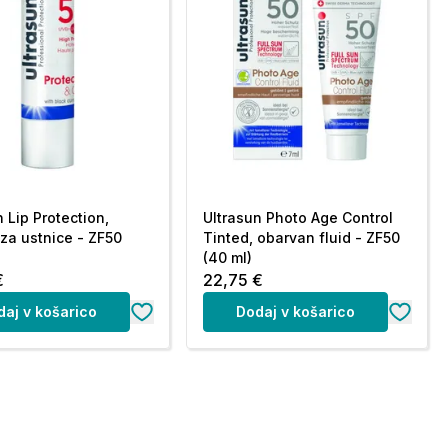
 Lip Protection,
Ultrasun Photo Age Control
za ustnice - ZF50
Tinted, obarvan fluid - ZF50
(40 ml)
€
22,75 €
daj v košarico
Dodaj v košarico