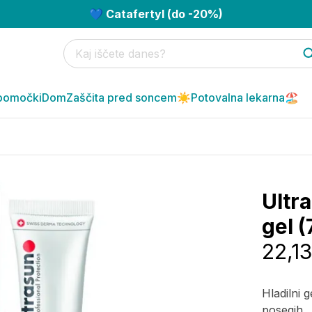
💙 Catafertyl (do -20%)
pomočki
Dom
Zaščita pred soncem☀️
Potovalna lekarna🏖️
Ultr
gel (
22,13
Hladilni 
posegih.