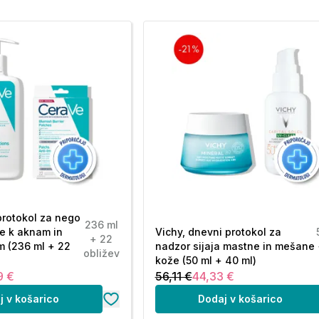
protokol za nego
236 ml
e k aknam in
Vichy, dnevni protokol za
+ 22
m (236 ml + 22
nadzor sijaja mastne in mešane
obližev
kože (50 ml + 40 ml)
9 €
56,11 €
44,33 €
j v košarico
Dodaj v košarico