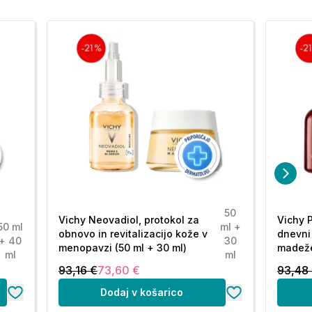
50
Vichy Neovadiol, protokol za
Vichy P
50 ml
ml +
obnovo in revitalizacijo kože v
dnevni
+ 40
30
menopavzi (50 ml + 30 ml)
madeže
ml
ml
93,16 €
73,60 €
93,48
Dodaj v košarico