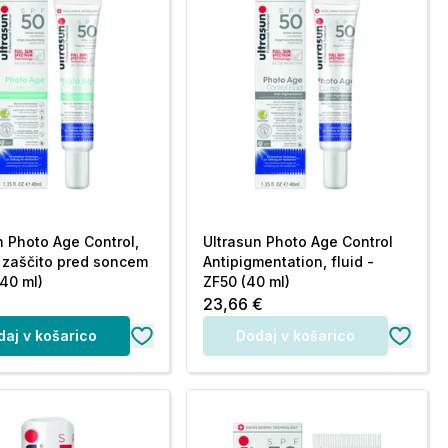
n Photo Age Control,
Ultrasun Photo Age Control
a zaščito pred soncem
Antipigmentation, fluid -
(40 ml)
ZF50 (40 ml)
€
23,66 €
daj v košarico
Dodaj v košarico