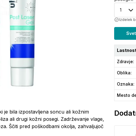
1
Izdelek b
Svet
Lastnost
Zdravje
:
Oblika
:
Oznaka
:
Mesto de
ki je bila izpostavljena soncu ali kožnim
Dodatn
oliza ali drugi kožni posegi. Zadrževanje vlage,
za. Ščiti pred poškodbami okolja, zahvaljujoč