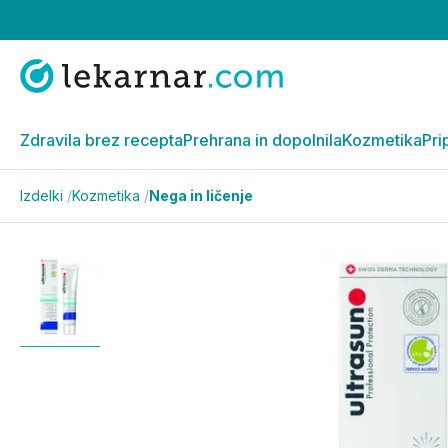
Zdravila brez recepta
Prehrana in dopolnila
Kozmetika
Pri
Izdelki
/
Kozmetika
/
Nega in ličenje