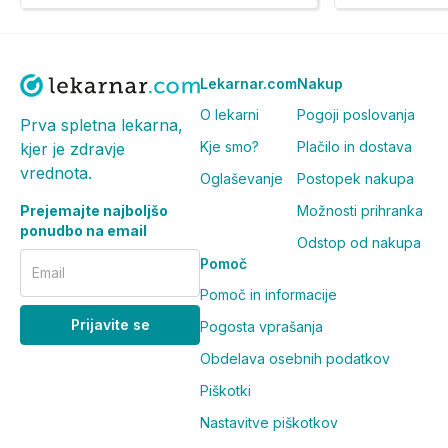
Lekarnar.com
Nakup
O lekarni
Pogoji poslovanja
Prva spletna lekarna,
Kje smo?
Plačilo in dostava
kjer je zdravje
vrednota.
Oglaševanje
Postopek nakupa
Prejemajte najboljšo
Možnosti prihranka
ponudbo na email
Odstop od nakupa
Pomoč
Email
Pomoč in informacije
Prijavite se
Pogosta vprašanja
Obdelava osebnih podatkov
Piškotki
Nastavitve piškotkov