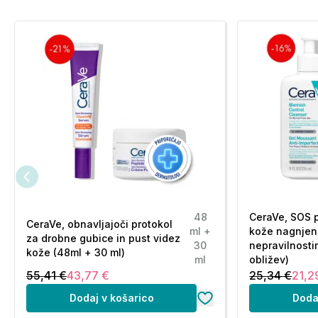
48
CeraVe, SOS 
CeraVe, obnavljajoči protokol
ml +
kože nagnjen
za drobne gubice in pust videz
30
nepravilnosti
kože (48ml + 30 ml)
ml
obližev)
55,41 €
43,77 €
25,34 €
21,2
Dodaj v košarico
Doda