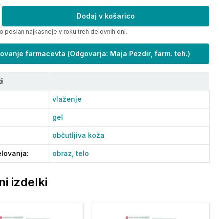
Dodaj v košarico
o poslan najkasneje v roku treh delovnih dni.
ovanje farmacevta
(
Odgovarja: Maja Pezdir, farm. teh.
)
i
vlaženje
gel
občutljiva koža
lovanja
:
obraz,
telo
i izdelki