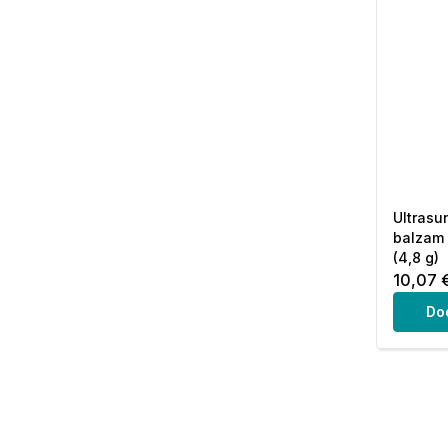
Ultrasun
balzam 
(4,8 g)
10,07 
Do