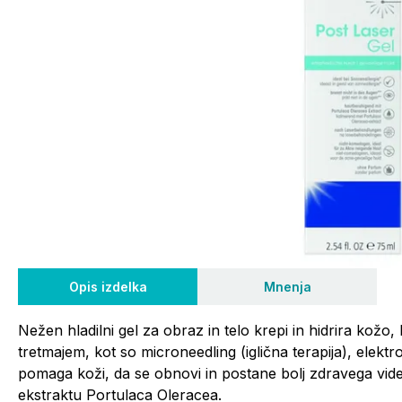
Opis izdelka
Mnenja
Nežen hladilni gel za obraz in telo krepi in hidrira kožo, 
tretmajem, kot so microneedling (iglična terapija), elektr
pomaga koži, da se obnovi in postane bolj zdravega vide
ekstraktu Portulaca Oleracea.