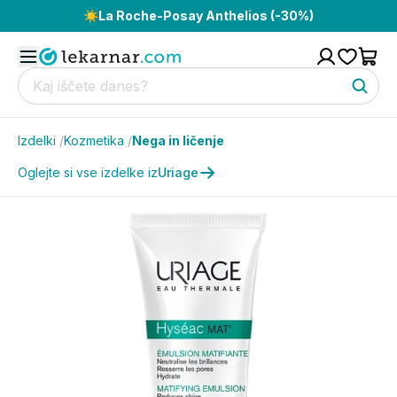
☀️
La Roche-Posay Anthelios (-30%)
Izdelki
/
Kozmetika
/
Nega in ličenje
Oglejte si vse izdelke iz
Uriage