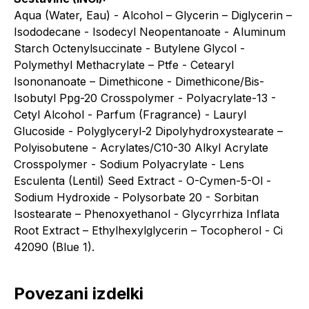
Aqua (Water, Eau) - Alcohol – Glycerin – Diglycerin –
Isododecane - Isodecyl Neopentanoate - Aluminum
Starch Octenylsuccinate - Butylene Glycol -
Polymethyl Methacrylate – Ptfe - Cetearyl
Isononanoate – Dimethicone - Dimethicone/Bis-
Isobutyl Ppg-20 Crosspolymer - Polyacrylate-13 -
Cetyl Alcohol - Parfum (Fragrance) - Lauryl
Glucoside - Polyglyceryl-2 Dipolyhydroxystearate –
Polyisobutene - Acrylates/C10-30 Alkyl Acrylate
Crosspolymer - Sodium Polyacrylate - Lens
Esculenta (Lentil) Seed Extract - O-Cymen-5-Ol -
Sodium Hydroxide - Polysorbate 20 - Sorbitan
Isostearate – Phenoxyethanol - Glycyrrhiza Inflata
Root Extract – Ethylhexylglycerin – Tocopherol - Ci
42090 (Blue 1).
Povezani izdelki