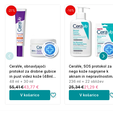
CeraVe, obnavljajoči
CeraVe, SOS protokol za
protokol za drobne gubice
nego kože nagnjene k
in pust videz kože (48ml
aknam in nepravilnostim
+ 30 ml)
48 ml + 30 ml
(236 ml + 22 obližev)
236 ml + 22 obližev
55,41 €
43,77 €
25,34 €
21,29 €
V košarico
V košarico