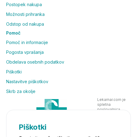
Postopek nakupa
Možnosti prihranka
Odstop od nakupa
Pomoč
Pomoč in informacije
Pogosta vprašanja
Obdelava osebnih podatkov
Piškotki
Nastavitve piškotkov
Skrb za okolje
Lekarnar.com je
spletna
poslovalnica
Lekarne Nove
Poljane in posluje
v skladu z
Piškotki
zakonodajo