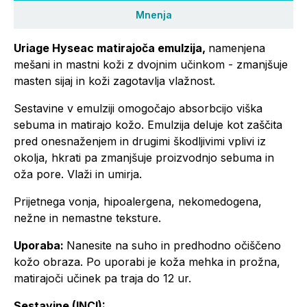
Mnenja
Uriage Hyseac matirajoča emulzija,
namenjena
mešani in mastni koži z dvojnim učinkom - zmanjšuje
masten sijaj in koži zagotavlja vlažnost.
Sestavine v emulziji omogočajo absorbcijo viška
sebuma in matirajo kožo. Emulzija deluje kot zaščita
pred onesnaženjem in drugimi škodljivimi vplivi iz
okolja, hkrati pa zmanjšuje proizvodnjo sebuma in
oža pore. Vlaži in umirja.
Prijetnega vonja, hipoalergena, nekomedogena,
nežne in nemastne teksture.
Uporaba:
Nanesite na suho in predhodno očiščeno
kožo obraza. Po uporabi je koža mehka in prožna,
matirajoči učinek pa traja do 12 ur.
Sestavine (INCI):