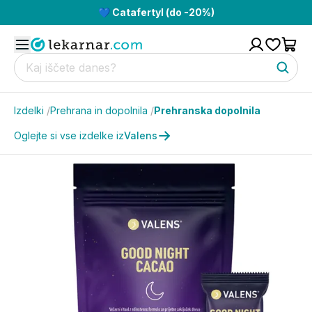
💙 Catafertyl (do -20%)
Izdelki
/
Prehrana in dopolnila
/
Prehranska dopolnila
Oglejte si vse izdelke iz
Valens