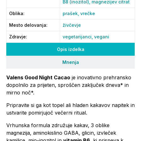
B8 (inozitol),
magnezijev citrat
Oblika
:
prašek,
vrečke
Mesto delovanja
:
živčevje
Zdravje
:
vegetarijanci,
vegani
Opis izdelka
Mnenja
Valens Good Night Cacao
je inovativno prehransko
dopolnilo za prijeten, sproščen zaključek dneva* in
mirno noč*.
Pripravite si ga kot topel ali hladen kakavov napitek in
ustvarite pomirjujoč večerni ritual.
Vrhunska formula združuje kakav, 3 oblike
magnezija, aminokislino GABA, glicin, izvleček
kamilice, mio-inozitol in
vitamin B6
, ki prispeva k