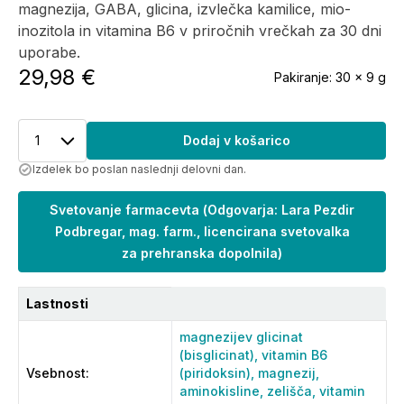
magnezija, GABA, glicina, izvlečka kamilice, mio-
inozitola in vitamina B6 v priročnih vrečkah za 30 dni
uporabe.
29,98 €
Pakiranje:
30 x 9 g
1
Dodaj v košarico
Izdelek bo poslan naslednji delovni dan.
Svetovanje farmacevta
(
Odgovarja: Lara Pezdir
Podbregar, mag. farm., licencirana svetovalka
za prehranska dopolnila
)
Lastnosti
magnezijev glicinat
(bisglicinat),
vitamin B6
Vsebnost
:
(piridoksin),
magnezij,
aminokisline,
zelišča,
vitamin