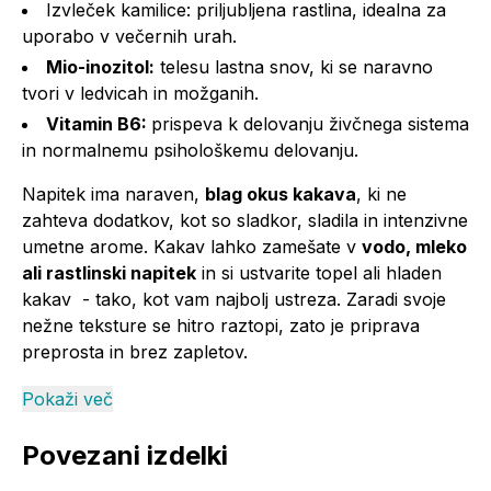
Izvleček kamilice: priljubljena rastlina, idealna za
uporabo v večernih urah.
Mio-inozitol:
telesu lastna snov, ki se naravno
tvori v ledvicah in možganih.
Vitamin B6:
prispeva k delovanju živčnega sistema
in normalnemu psihološkemu delovanju.
Napitek ima naraven,
blag okus kakava
, ki ne
zahteva dodatkov, kot so sladkor, sladila in intenzivne
umetne arome. Kakav lahko zamešate v
vodo, mleko
ali rastlinski napitek
in si ustvarite topel ali hladen
kakav - tako, kot vam najbolj ustreza. Zaradi svoje
nežne teksture se hitro raztopi, zato je priprava
preprosta in brez zapletov.
Pri ustvarjanju vašega popolnega večernega napitka
Pokaži več
se lahko tudi poigrate. Dodate lahko
spenjeno
mleko
,
žličko smetane
ali kak drug dodatek, ki ga
Povezani izdelki
povezujete z udobjem.