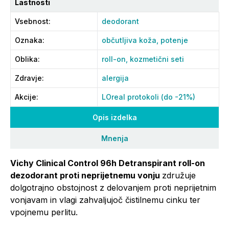
Lastnosti
Vsebnost
:
deodorant
Oznaka
:
občutljiva koža,
potenje
Oblika
:
roll-on,
kozmetični seti
Zdravje
:
alergija
Akcije
:
LOreal protokoli (do -21%)
Opis izdelka
Mnenja
Vichy Clinical Control 96h Detranspirant roll-on
dezodorant proti neprijetnemu vonju
združuje
dolgotrajno obstojnost z delovanjem proti neprijetnim
vonjavam in vlagi zahvaljujoč čistilnemu cinku ter
vpojnemu perlitu.