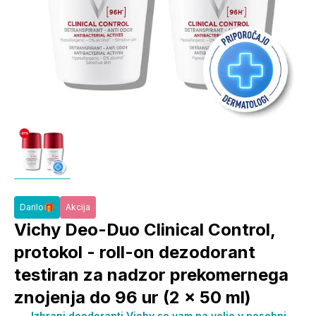
Darilo🎁
Akcija
Vichy Deo-Duo Clinical Control,
protokol - roll-on dezodorant
testiran za nadzor prekomernega
znojenja do 96 ur (2 x 50 ml)
Izbrani deodoranti Vichy so vam na voljo v posebni