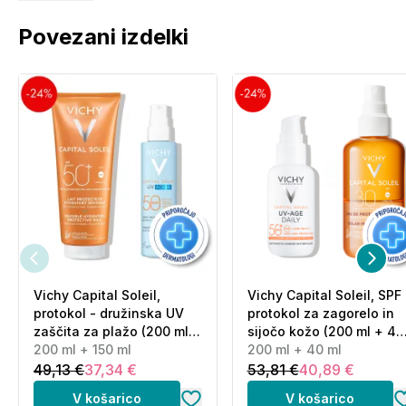
koža bolje absorbira cink. Zato ga lahko uporablja
občutljiva koža.
Povezani izdelki
Tekstura:
Tekoča tekstura, ki hitro postane suha na dotik.
Uporaba:
Izdelek vsakodnevno nanesite pod čiste in suhe
pazduhe.
Opozorila:
Ta izdelek za uporabo v obicajnih ali razumno
predvidljivih pogojih uporabe ne zahteva nobenih
posebnih varnostnih ukrepov.
Vichy Capital Soleil,
Vichy Capital Soleil, SPF
Sestavine (INCI):
protokol - družinska UV
protokol za zagorelo in
AQUA / WATER, ALUMINUM CHLOROHYDRATE,
zaščita za plažo (200 ml +
sijočo kožo (200 ml + 40
DIMETHICONE, C14-22 ALCOHOLS, PARFUM /
150 ml)
200 ml + 150 ml
ml)
200 ml + 40 ml
FRAGRANCE, STEARETH-100/PEG-136/HDI
49,13 €
37,34 €
53,81 €
40,89 €
COPOLYMER, PERLITE, ZINC PCA, C12-20 ALKYL
V košarico
V košarico