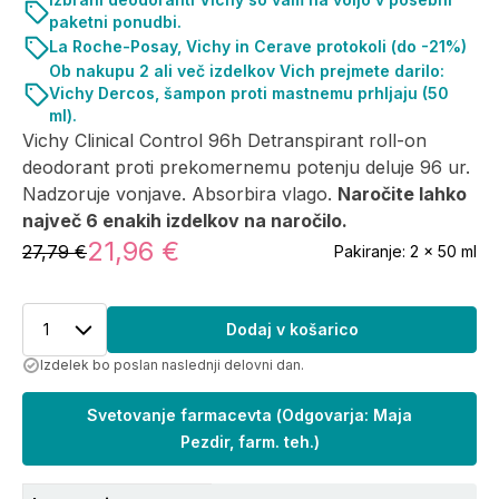
paketni ponudbi.
La Roche-Posay, Vichy in Cerave protokoli (do -21%)
Ob nakupu 2 ali več izdelkov Vich prejmete darilo:
Vichy Dercos, šampon proti mastnemu prhljaju (50
ml).
Vichy Clinical Control 96h Detranspirant roll-on
deodorant proti prekomernemu potenju deluje 96 ur.
Nadzoruje vonjave. Absorbira vlago.
Naročite lahko
največ 6 enakih izdelkov na naročilo.
21,96 €
27,79 €
Pakiranje:
2 x 50 ml
1
Dodaj v košarico
Izdelek bo poslan naslednji delovni dan.
Svetovanje farmacevta
(
Odgovarja: Maja
Pezdir, farm. teh.
)