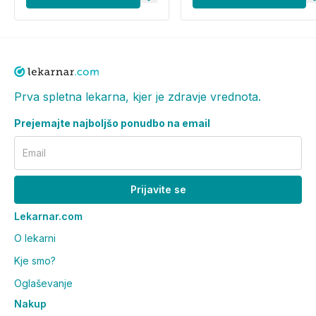
GLUCOSIDE, PENTYLENE GLYCOL
*Popust na komplet je izračunan glede na redne
cene posameznih izdelkov. Končna višina prihranka
se lahko razlikuje, če so posamezni izdelki trenutno v
akciji.
Prva spletna lekarna, kjer je zdravje vrednota.
Informacije o proizvajalcu - odgovorna oseba in
Prejemajte najboljšo ponudbo na email
elektronski kontaktni naslov
se nahajajo
na
povezavi (klik).
Email
Prijavite se
Lekarnar.com
O lekarni
Kje smo?
Oglaševanje
Nakup