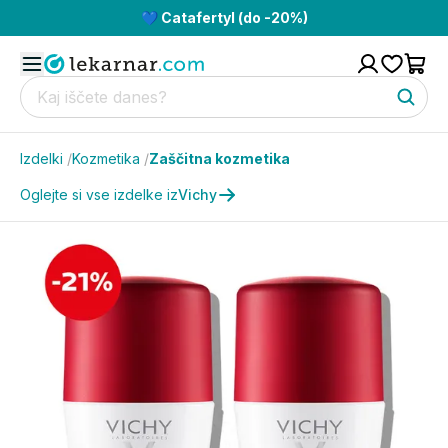
💙 Catafertyl (do -20%)
Izdelki
/
Kozmetika
/
Zaščitna kozmetika
Oglejte si vse izdelke iz
Vichy