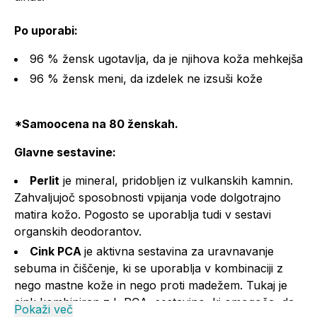
Po uporabi:
96 % žensk ugotavlja, da je njihova koža mehkejša
96 % žensk meni, da izdelek ne izsuši kože
*Samoocena na 80 ženskah.
Glavne sestavine:
Perlit
je mineral, pridobljen iz vulkanskih kamnin.
Zahvaljujoč sposobnosti vpijanja vode dolgotrajno
matira kožo. Pogosto se uporablja tudi v sestavi
organskih deodorantov.
Cink PCA
je aktivna sestavina za uravnavanje
sebuma in čiščenje, ki se uporablja v kombinaciji z
nego mastne kože in nego proti madežem. Tukaj je
cink kombiniran z L-PCA, sestavino, ki omogoča, da
Pokaži več