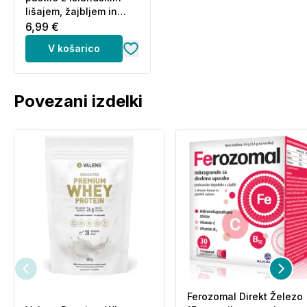
lišajem, žajbljem in
vitaminom C (20 pastil)
6,99 €
V košarico
Povezani izdelki
Ferozomal Direkt Železo