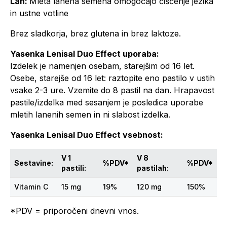
Lan:
Mleta lanena semena omogočajo čiščenje jezika
in ustne votline
Brez sladkorja, brez glutena in brez laktoze.
Yasenka Lenisal Duo Effect uporaba:
Izdelek je namenjen osebam, starejšim od 16 let.
Osebe, starejše od 16 let: raztopite eno pastilo v ustih
vsake 2-3 ure. Vzemite do 8 pastil na dan. Hrapavost
pastile/izdelka med sesanjem je posledica uporabe
mletih lanenih semen in ni slabost izdelka.
Yasenka Lenisal Duo Effect vsebnost:
V 1
V 8
Sestavine:
%PDV*
%PDV*
pastili:
pastilah:
Vitamin C
15 mg
19%
120 mg
150%
*PDV = priporočeni dnevni vnos.