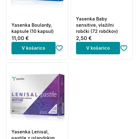
način življenja so pomembni za zdravje.
Shranjevanje:
Yasenka Baby
Shranjujte pri temperaturi od 5 ° C do 25 ° C v suhem
Yasenka Boulardy,
sensitive, vlažilni
kapsule (10 kapsul)
robčki (72 robčkov)
prostoru, zaščiteno pred svetlobo, v tesno zaprti
11,00 €
2,50 €
embalaži.
V košarico
V košarico
Proizvajalec:
Yasenka d.o.o., Dvanaest redarstvenika
2/C, 32000 Vukovar, Hrvaška
Zastopnik za slovenijo:
Medical Intertrade d.o.o.,
Brodišče 12, 1236 Trzin
Yasenka Lenisal,
pastile z islandskim