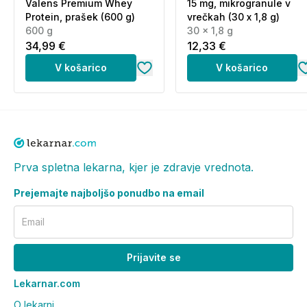
Valens Premium Whey
15 mg, mikrogranule v
Protein, prašek (600 g)
vrečkah (30 x 1,8 g)
600 g
30 x 1,8 g
34,99 €
12,33 €
V košarico
V košarico
Prva spletna lekarna, kjer je zdravje vrednota.
Prejemajte najboljšo ponudbo na email
Email
Prijavite se
Lekarnar.com
O lekarni