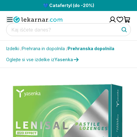
💙 Catafertyl (do -20%)
Izdelki
/
Prehrana in dopolnila
/
Prehranska dopolnila
Oglejte si vse izdelke iz
Yasenka