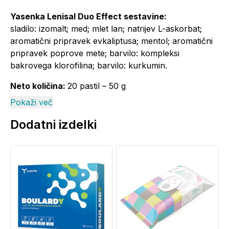
Yasenka Lenisal Duo Effect sestavine:
sladilo: izomalt; med; mlet lan; natrijev L-askorbat;
aromatični pripravek evkaliptusa; mentol; aromatični
pripravek poprove mete; barvilo: kompleksi
bakrovega klorofilina; barvilo: kurkumin.
Neto količina:
20 pastil – 50 g
Pokaži več
Yasenka Lenisal Duo Effect opozorila:
Izdelek vsebuje čebelji med. Ni primerno za ljudi, ki so
Dodatni izdelki
alergični na izdelke iz medu. Ne uporabljajte v
primeru alergije na katero koli sestavino izdelka.
Prekomerno uživanje lahko povzroči odvajalni
učinek. Shranjevati nedosegljivo otrokom.
Priporočene dnevne količine oz. odmerka se ne sme
prekoračiti. Prehransko dopolnilo ni nadomestilo za
uravnoteženo in raznovrstno prehrano.
Uravnotežena in raznovrstna prehrana ter zdrav