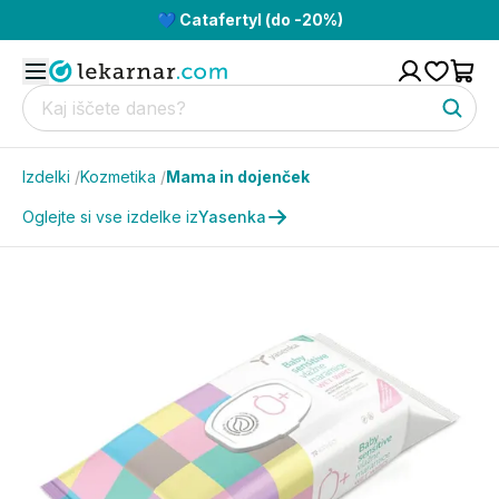
💙 Catafertyl (do -20%)
Izdelki
/
Kozmetika
/
Mama in dojenček
Oglejte si vse izdelke iz
Yasenka