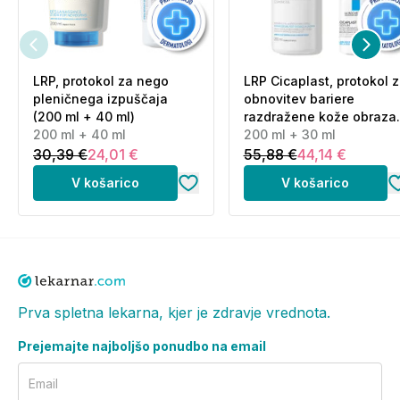
LRP, protokol za nego
LRP Cicaplast, protokol 
pleničnega izpuščaja
obnovitev bariere
(200 ml + 40 ml)
razdražene kože obraza
200 ml + 40 ml
(200 ml + 30 ml)
200 ml + 30 ml
30,39 €
24,01 €
55,88 €
44,14 €
V košarico
V košarico
Prva spletna lekarna, kjer je zdravje vrednota.
Prejemajte najboljšo ponudbo na email
Email