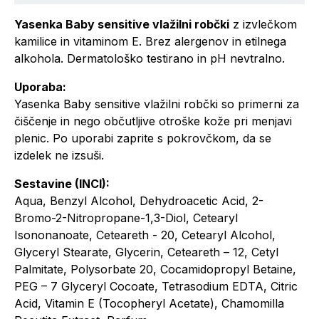
Yasenka Baby sensitive vlažilni robčki
z izvlečkom
kamilice in vitaminom E. Brez alergenov in etilnega
alkohola. Dermatološko testirano in pH nevtralno.
Uporaba:
Yasenka Baby sensitive vlažilni robčki so primerni za
čiščenje in nego občutljive otroške kože pri menjavi
plenic. Po uporabi zaprite s pokrovčkom, da se
izdelek ne izsuši.
Sestavine (INCI):
Aqua, Benzyl Alcohol, Dehydroacetic Acid, 2-
Bromo-2-Nitropro­pane-1,3-Diol, Cetearyl
Isononanoate, Ceteareth - 20, Cetearyl Alcohol,
Glyceryl Stearate, Glycerin, Ceteareth – 12, Cetyl
Palmitate, Polysorbate 20, Cocamidopro­pyl Betaine,
PEG – 7 Glyceryl Cocoate, Tetrasodium EDTA, Citric
Acid, Vitamin E (Tocopheryl Acetate), Chamomilla