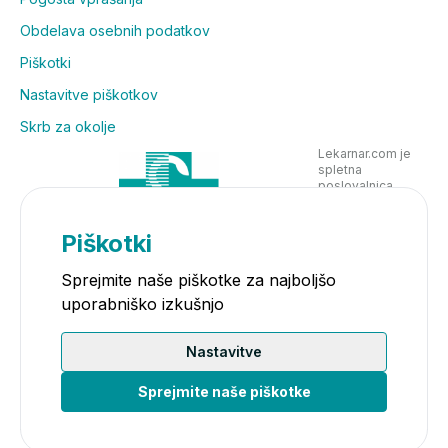
Obdelava osebnih podatkov
Piškotki
Nastavitve piškotkov
Skrb za okolje
Lekarnar.com je
spletna
poslovalnica
Lekarne Nove
Poljane in posluje
v skladu z
Piškotki
zakonodajo
Sprejmite naše piškotke za najboljšo
uporabniško izkušnjo
Nastavitve
Sprejmite naše piškotke