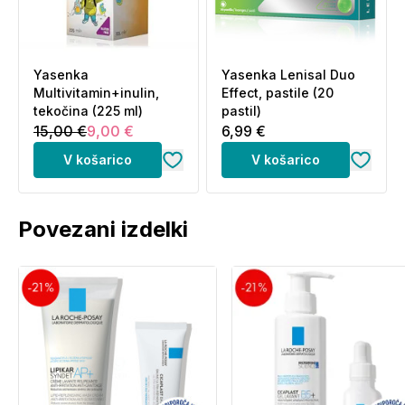
Yasenka
Yasenka Lenisal Duo
Multivitamin+inulin,
Effect, pastile (20
tekočina (225 ml)
pastil)
15,00 €
9,00 €
6,99 €
V košarico
V košarico
Povezani izdelki