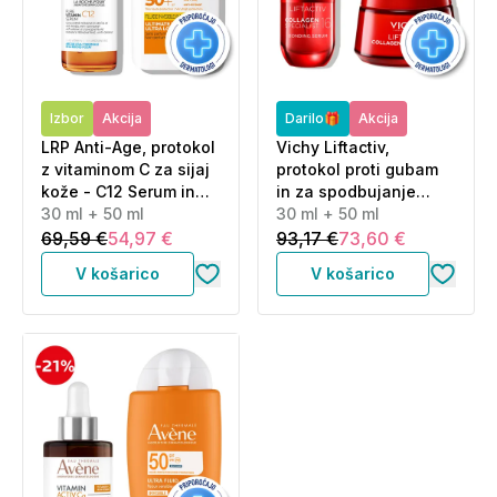
Izbor
Akcija
Darilo🎁
Akcija
LRP Anti-Age, protokol
Vichy Liftactiv,
z vitaminom C za sijaj
protokol proti gubam
kože - C12 Serum in
in za spodbujanje
UVMune Fluid - ZF50+
30 ml + 50 ml
proizvodnje kolagena
30 ml + 50 ml
(30 ml + 50 ml)
(30 ml + 50 ml)
69,59 €
54,97 €
93,17 €
73,60 €
V košarico
V košarico