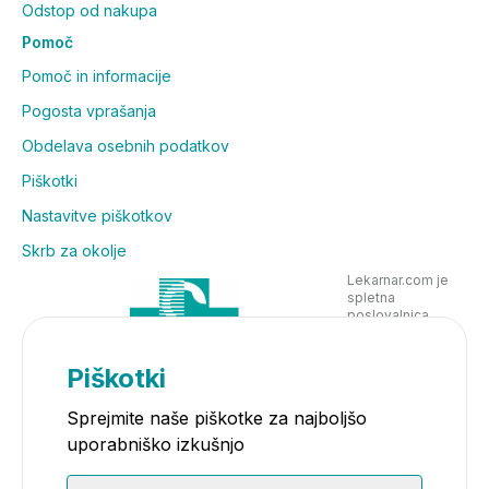
Odstop od nakupa
Pomoč
Pomoč in informacije
Pogosta vprašanja
Obdelava osebnih podatkov
Piškotki
Nastavitve piškotkov
Skrb za okolje
Lekarnar.com je
spletna
poslovalnica
Lekarne Nove
Poljane in posluje
v skladu z
Piškotki
zakonodajo
Sprejmite naše piškotke za najboljšo
uporabniško izkušnjo