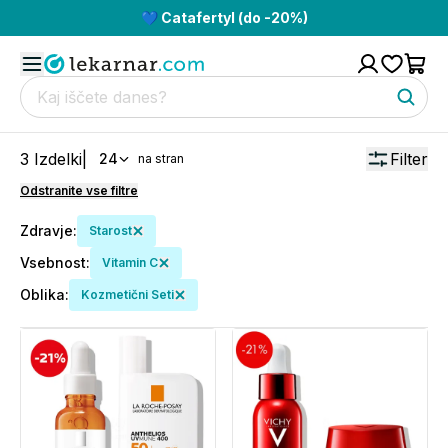
💙 Catafertyl (do -20%)
3
Izdelki
|
Filter
24
na stran
Odstranite vse filtre
Zdravje
:
Starost
Vsebnost
:
Vitamin C
Oblika
:
Kozmetični Seti