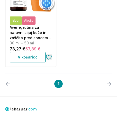
Izbor
Akcija
Avene, rutina za
naravni sijaj kože in
zaščita pred soncem -
Activ Cg korektivni
30 ml + 50 ml
serum in Sun Ultra
73,27 €
57,89 €
Fluid ZF50 (30 ml + 50
V košarico
ml)
1