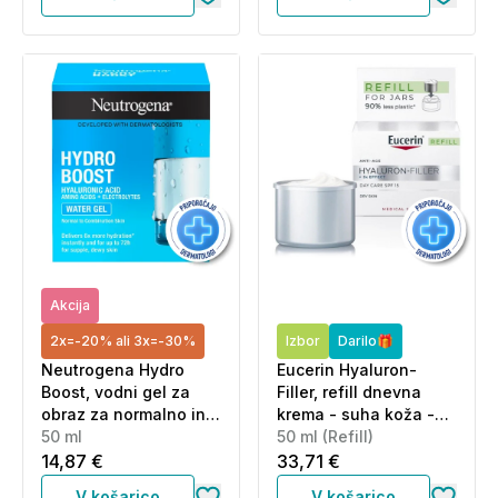
Akcija
2x=-20% ali 3x=-30%
Izbor
Darilo🎁
Neutrogena Hydro
Eucerin Hyaluron-
Boost, vodni gel za
Filler, refill dnevna
obraz za normalno in
krema - suha koža -
mešano kožo (50 ml)
50 ml
ZF 15 (50 ml)
50 ml (Refill)
14,87 €
33,71 €
V košarico
V košarico