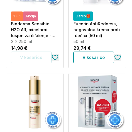
1 + 1
Akcija
Darilo🎁
Bioderma Sensibio
Eucerin AntiRedness,
H2O AR, micelarni
negovalna krema proti
losjon za čiščenje -
rdečici (50 ml)
paket (2 x 250 ml)
2 x 250 ml
50 ml
14,98 €
29,74 €
V košarico
V košarico