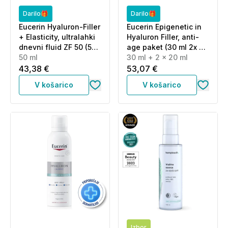
Darilo🎁
Darilo🎁
Eucerin Hyaluron-Filler
Eucerin Epigenetic in
+ Elasticity, ultralahki
Hyaluron Filler, anti-
dnevni fluid ZF 50 (50
age paket (30 ml 2x 20
ml)
50 ml
ml)
30 ml + 2 x 20 ml
43,38 €
53,07 €
V košarico
V košarico
Izbor