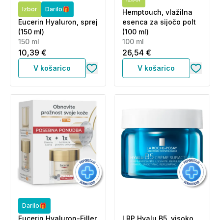
Izbor
Darilo🎁
Hemptouch, vlažilna
Eucerin Hyaluron, sprej
esenca za sijočo polt
(150 ml)
(100 ml)
150 ml
100 ml
10,39 €
26,54 €
V košarico
V košarico
Darilo🎁
Eucerin Hyaluron-Filler
LRP Hyalu B5, visoko