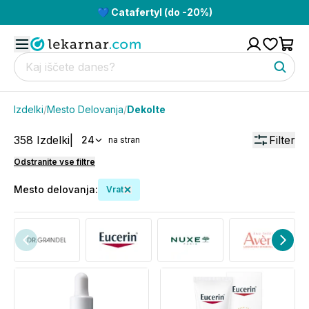
💙 Catafertyl (do -20%)
Izdelki
/
Mesto Delovanja
/
Dekolte
358
Izdelki
|
Filter
24
na stran
Odstranite vse filtre
Mesto delovanja
:
Vrat