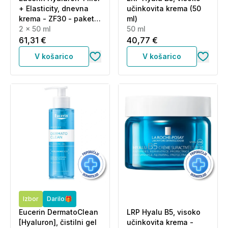
+ Elasticity, dnevna
učinkovita krema (50
krema - ZF30 - paket
ml)
(2 x 50 ml)
2 x 50 ml
50 ml
61,31 €
40,77 €
V košarico
V košarico
Izbor
Darilo🎁
Eucerin DermatoClean
LRP Hyalu B5, visoko
[Hyaluron], čistilni gel
učinkovita krema -