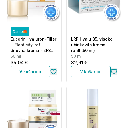
Darilo🎁
Eucerin Hyaluron-Filler
LRP Hyalu B5, visoko
+ Elasticity, refill
učinkovita krema -
dnevna krema - ZF30
refill (50 ml)
(50 ml)
50 ml
50 ml
35,04 €
32,61 €
V košarico
V košarico