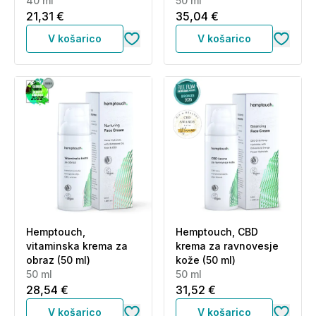
40 ml
(50 ml)
50 ml
21,31 €
35,04 €
V košarico
V košarico
Hemptouch,
Hemptouch, CBD
vitaminska krema za
krema za ravnovesje
obraz (50 ml)
kože (50 ml)
50 ml
50 ml
28,54 €
31,52 €
V košarico
V košarico