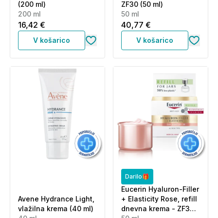
(200 ml)
ZF30 (50 ml)
200 ml
50 ml
16,42 €
40,77 €
V košarico
V košarico
Darilo🎁
Eucerin Hyaluron-Filler
Avene Hydrance Light,
+ Elasticity Rose, refill
vlažilna krema (40 ml)
dnevna krema - ZF30