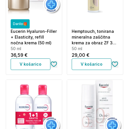
Darilo🎁
Eucerin Hyaluron-Filler
Hemptouch, tonirana
+ Elasticity, refill
mineralna zaščitna
nočna krema (50 ml)
krema za obraz ZF 30
50 ml
(50 ml)
50 ml
36,59 €
29,00 €
V košarico
V košarico