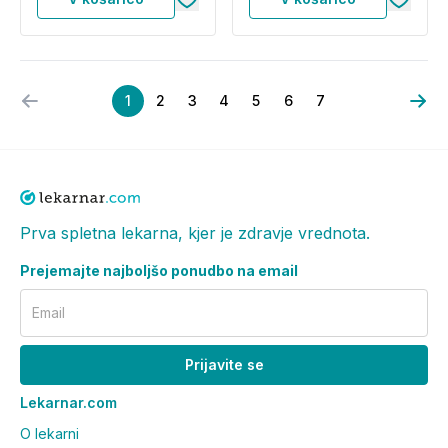
1
2
3
4
5
6
7
Prva spletna lekarna, kjer je zdravje vrednota.
Prejemajte najboljšo ponudbo na email
Email
Prijavite se
Lekarnar.com
O lekarni