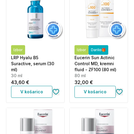
Izbor
Izbor
Darilo🎁
LRP Hyalu B5
Eucerin Sun Actinic
Suractive, serum (30
Control MD, kremni
ml)
fluid - ZF100 (80 ml)
30 ml
80 ml
43,60 €
32,00 €
V košarico
V košarico