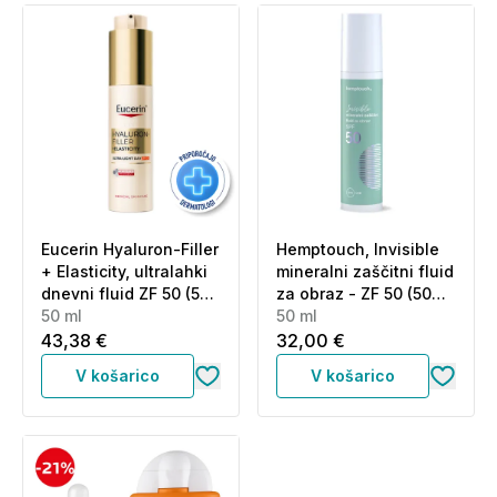
Eucerin Hyaluron-Filler
Hemptouch, Invisible
+ Elasticity, ultralahki
mineralni zaščitni fluid
dnevni fluid ZF 50 (50
za obraz - ZF 50 (50
ml)
50 ml
ml)
50 ml
43,38 €
32,00 €
V košarico
V košarico