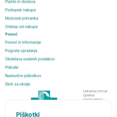
Plačilo in dostava
Postopek nakupa
Možnosti prihranka
Odstop od nakupa
Pomoč
Pomoč in informacije
Pogosta vprašanja
Obdelava osebnih podatkov
Piškotki
Nastavitve piškotkov
Skrb za okolje
Lekarnar.com je
spletna
poslovalnica
Lekarne Nove
Poljane in posluje
v skladu z
Piškotki
zakonodajo