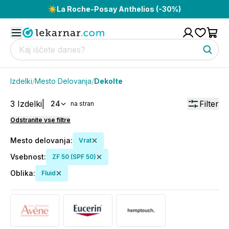
☀️
La Roche-Posay Anthelios (-30%)
Izdelki
/
Mesto Delovanja
/
Dekolte
3
Izdelki
|
Filter
24
na stran
Odstranite vse filtre
Mesto delovanja
:
Vrat
Vsebnost
:
ZF 50 (SPF 50)
Oblika
:
Fluid