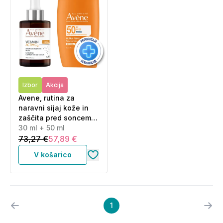
Izbor
Akcija
Avene, rutina za
naravni sijaj kože in
zaščita pred soncem -
Activ Cg korektivni
30 ml + 50 ml
serum in Sun Ultra
73,27 €
57,89 €
Fluid ZF50 (30 ml + 50
V košarico
ml)
1